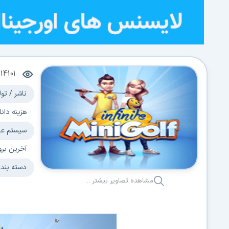
14101
ناشر / تول
هزینه دانل
سیستم عا
آخرین برو
دسته بند
مشاهده تصاویر بیشتر ...