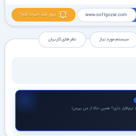
بروز شد خبرت کنم؟
www.softgozar.com
در حال آماده‌سازی لینک دانلود...
سیستم مورد نیاز
نظر های کاربران
15
⚡ اعضای VIP دانلود را بلافاصله و بدون معطلی شروع می‌کنند
۱۹۰,۰۰۰
🛡️ ۱۸ سال سابقه اعتبار
⭐ بیش از
کاربر عضو ویژه
⭐ فقط یک بار عضو شوید؛ همیشه بدون انتظار دانلود کنید
نرم‌افزار داری؟ همین حالا از من بپرس!
دیگر هیچ‌وقت منتظر نمانید (دانلود فوری)
⚡
حذف کامل صف و زمان انتظار برای تمام فایل‌ها