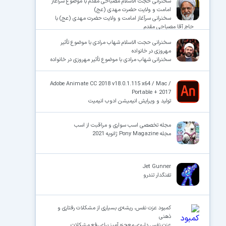
سخنرانی حجت الاسلام مصباحی مقدم با موضوع سرآغاز
امامت و ولایت حضرت مهدی (عج)
سخنرانی سرآغاز امامت و ولایت حضرت مهدی (عج) با
حاج آقا مصباحی مقدم
سخنرانی حجت الاسلام شهاب مرادی با موضوع تأثیر
مهروزی در خانواده
سخنرانی شهاب مرادی با موضوع تأثیر مهروزی در خانواده
Adobe Animate CC 2018 v18.0.1.115 x64 / Mac /
Portable + 2017
تولید و ویرایش انیمیشن ادوب انیمیت
مجله تخصصی اسب سواری و مراقبت از اسب
مجله Pony Magazine ژانویه 2021
Jet Gunner
تفنگدار تندرو
کمبود عزت نفس، ریشه‌ی بسیاری از مشکلات رفتاری و
ذهنی
عزت نفس داروی معجزه آمیز برای رفع مشکلات