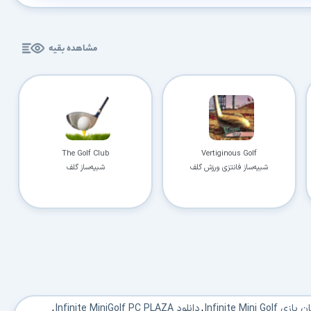
با حداکثر سرعت اینترنت خود دانلود کنید
🚀
استفاده از تمام ظرفیت و پهنای باند شبکه شما
مشاهده بقیه
ادامه دانلود پس از قطع اینترنت
⛓️
پشتیبانی کامل از ۳۲ کانکشن بدون از دست رفتن فایل
دسترسی نامحدود به دستیار هوشمند AI
🤖
راهنمای نصب، رفع خطاهای کرک و پیشنهاد نرم‌افزارهای کاربردی
🗄️ دسترسی به آرشیو کامل نسخه‌ها
🤖 دسترسی نامحدود به هوش مصنوعی
📂 دانلود موازی چند فایل
The Golf Club
Vertiginous Golf
✉️ خبرنامه آپدیت نرم‌افزارها
شبیه‌ساز فانتزی ورزش گلف
شبیه‌ساز گلف
⚡ همین حالا بدون انتظار دانلود کن
⭐
فقط کمتر از روزی ۱,۰۰۰ تومان
(معادل ماهیانه 27,250 تومان در اشتراک یک‌ساله)
قبلاً عضو شدم — ورود به حساب کاربری
Infinite Mini Go
,
دانلود Infinite MiniGolf PC PLAZA
,