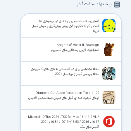
پیشنهاد سافت گذر
آشنایی با طب اسلامی و راه های درمان بیماری ها
گفت و گو با حکیم باقری روش پیش‌گیری و درمان کامل
کرونا
Knights of Honor II: Sovereign
استراتژیک قرون وسطایی برای کامپیوتر
مجله تخصصی برای علاقه مندان به بازی های کامپیوتری
مجله پی سی گیمر ژانویه سال 2021
Diamond Cut Audio Restoration Tools 11.02
ارتقای کیفیت صدای فایل های صوتی ضبط شده یا قدیمی
Microsoft Office 2024 LTSC for Mac 16.111.2 VL /
2021 v16.84 / 2019 v16.53 / 2016 v16.17
آفیس برای مک