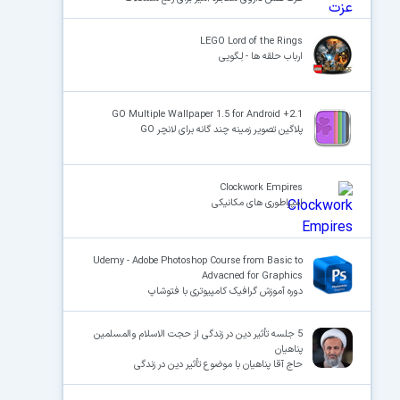
LEGO Lord of the Rings
ارباب حلقه ها - لِـگویی
GO Multiple Wallpaper 1.5 for Android +2.1
پلاگین تصویر زمینه چند گانه برای لانچر GO
Clockwork Empires
امپراطوری های مکانیکی
Udemy - Adobe Photoshop Course from Basic to
Advacned for Graphics
دوره آموزش گرافیک کامپیوتری با فتوشاپ
5 جلسه تأثیر دین در زندگی از حجت الاسلام والمسلمین
پناهیان
حاج آقا پناهیان با موضوع تأثیر دین در زندگی