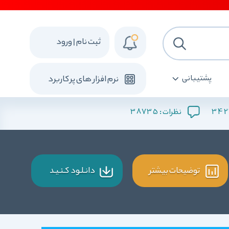
ثبت نام | ورود
پشتیبانی
نرم افزار های پرکاربرد
38735
342
نظرات :
توضیحات بیشتر
دانـلـود کـنـیـد