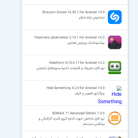
Shazam Encore 16.50.1 For Android +9.0
تشخیص ترانه شازام
Pixomatic photo editor 5.15.1 For Android +6.0
پیکسوماتیک ویرایش تصاویر
RoboForm 8.10.6.17 for Android +2.2
نرم افزار معروف و قدرتمند ذخیره پسوردهای اینترنتی
Hide Something 4.2.0 for Android +4.0
رمزگذاری تصویر و فیلم
3DMark 11 Advanced Edition 1.0.5
نرم افزار شاخص جهت اندازه گیری قدرت گرافیکی و
پردازشی سیستم