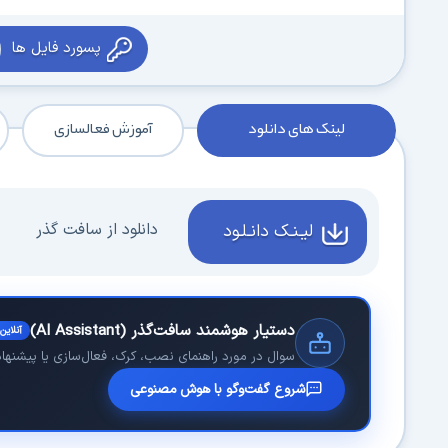
پسورد فایل ها
لینک های دانلود
آموزش فعالسازی
دانلود از سافت گذر
لیـنـک دانـلـود
دستیار هوشمند سافت‌گذر (AI Assistant)
آنلاین
سوال در مورد راهنمای نصب، کرک، فعال‌سازی یا پیشنهاد 
شروع گفت‌وگو با هوش مصنوعی