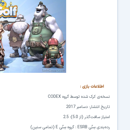
اطلاعات بازی
:
نسخه‌ی کرک شده توسط گروه
CODEX
تاریخ انتشار: دسامبر 2017
امتیاز سافت‌گذر (از 5.0): 2.5
رده‌بندی سِنّی
ESRB
: گروه سِنّی
E
(تمامی سنین)