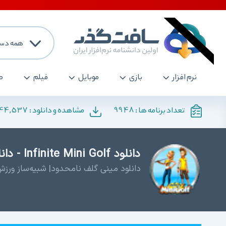
همه دست
نرم افزار
بازی
موبایل
فیلم
ص
144,537
9948
تعداد برنامه ها :
مشاهده و دانلود :
دانلود Infinite Mini Golf - دانلود بازی گلف برای کامپیوتر
دانلود مینی گلف نامحدود| شبیه‌ساز ور