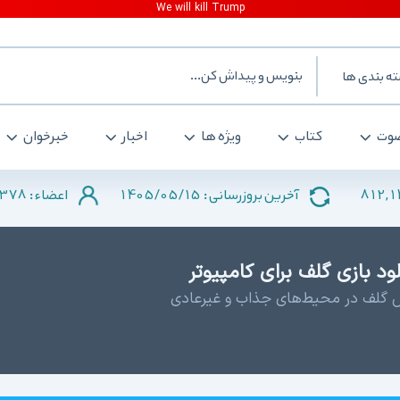
ه بندی ها
وت
کتاب
ویژه ها
اخبار
خبرخوان
378
1405/05/15
812,
آخرین بروزرسانی :
اعضاء :
زش گلف در محیط‌های جذاب و غیرعادی