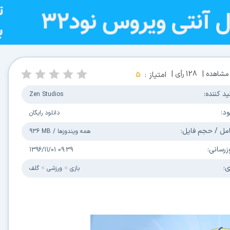
مشاهده |
128
رأی |
امتیاز :
5
ید کننده:
Zen Studios
ود:
دانلود رایگان
مل / حجم فایل:
همه ویندوزها
/
936 MB
زرسانی:
1396/11/01 09:39
ی:
بازی
ورزشی
گلف