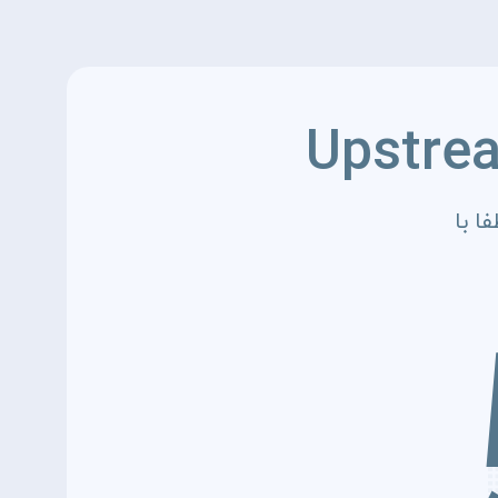
Upstre
ا با