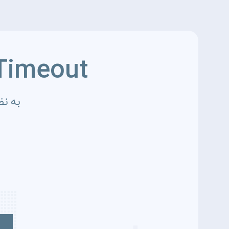
Timeout
به نظ
4