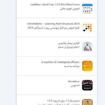
LeoMoon JalaliTray 1.0.0 Win/Mac/Linux
لئومون تقویم جلالی
×
InfiniteSkills – Learning Revit Structure 2014
فیلم آموزش نرم افزار مهندسی رِویـت استراکچر 2014
قوانین پیمان زناشویی
احکام ازدواج در اسلام
A coalition of intelligence officers
درشکه سه اسبه
Amadeus
آمادئوس
مترجم زائر 1.2 برای اندروید 2.3+
جملات پر کاربرد ویژه زائرین اربعین حسینی