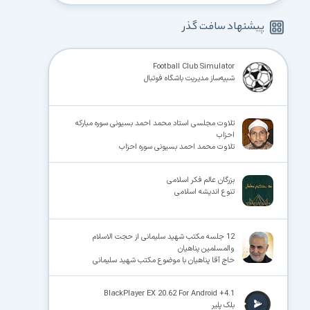
پیشنهاد سافت گذر
Football Club Simulator
شبیه‌ساز مدیریت باشگاه فوتبال
تلاوت مجلسی استاد محمد احمد بسیونی سوره مبارکه
احزاب
تلاوت محمد احمد بسیونی سوره احزاب
بزرگان عالم فکر اسلامی
تنوع اندیشه اسلامی
12 جلسه مکتب شهید سلیمانی از حجت الاسلام
والمسلمین پناهیان
حاج آقا پناهیان با موضوع مکتب شهید سلیمانی
BlackPlayer EX 20.62 For Android +4.1
بلک پلیر