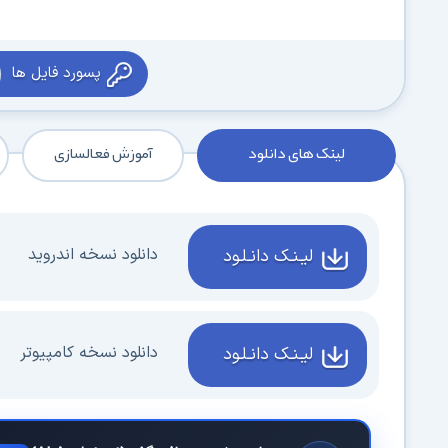
پسورد فایل ها
لینک های دانلود
آموزش فعالسازی
دانلود نسخه اندروید
لیـنـک دانـلـود
دانلود نسخه کامپیوتر
لیـنـک دانـلـود