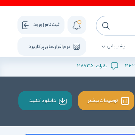
ثبت نام | ورود
پشتیبانی
نرم افزار های پرکاربرد
38735
342
نظرات :
توضیحات بیشتر
دانـلـود کـنـیـد