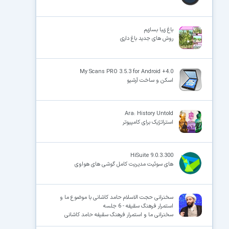
باغ زیبا بسازیم
روش های جدید باغ داری
My Scans PRO 3.5.3 for Android +4.0
اسکن و ساخت آرشیو
Ara: History Untold
استراتژیک برای کامپیوتر
HiSuite 9.0.3.300
های‌ سوئیت مدیریت کامل گوشی‌ های هواوی
سخنرانی حجت الاسلام حامد کاشانی با موضوع ما و
استمرار فرهنگ سقیفه - 6 جلسه
سخنرانی ما و استمرار فرهنگ سقیفه حامد کاشانی