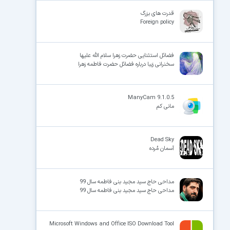
قدرت های بزرگ
Foreign policy
فضائل استثنایی حضرت زهرا سلام الله علیها
سخنرانی زیبا درباره فضائل حضرت فاطمه زهرا
ManyCam 9.1.0.5
مانی کم
Dead Sky
آسمان مُرده
مداحی حاج سید مجید بنی فاطمه سال 99
مداحی حاج سید مجید بنی فاطمه سال 99
Microsoft Windows and Office ISO Download Tool