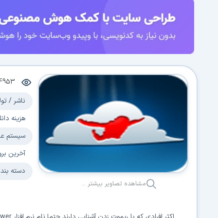
4953
ناشر / تول
هزینه دانل
سیستم عا
آخرین برو
دسته بند
مشاهده تصاویر بیشتر ...