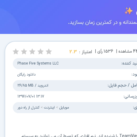
4
مشاهده |
1536
رأی |
امتیاز :
2.3
ید کننده:
Phase Five Systems LLC
ود:
دانلود رایگان
مل / حجم فایل:
اندروید
/
26/85 MB
زرسانی:
1396/07/01 13:17
ی:
موبایل
اينترنت
کنترل از راه دور
اکثر افرادی که با ریموت زدن آشنایی دارند حتما نام نرم افزار TeamViewer را شنیده اند. نرم افزاری که توسط آن می توانید به سیستم