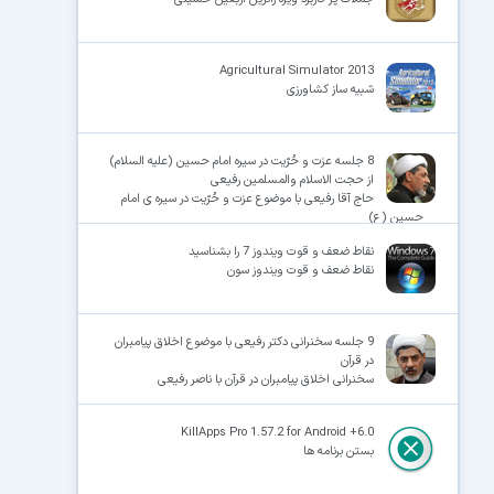
Agricultural Simulator 2013
شبیه ساز کشاورزی
8 جلسه عزت و حُرّیت در سیره امام حسین (علیه السلام)
از حجت الاسلام والمسلمین رفیعی
حاج آقا رفیعی با موضوع عزت و حُرّیت در سیره ی امام
حسین (ع)
نقاط ضعف و قوت ویندوز 7 را بشناسید
نقاط ضعف و قوت ویندوز سون
9 جلسه سخنرانی دکتر رفیعی با موضوع اخلاق پیامبران
در قرآن
سخنرانی اخلاق پیامبران در قرآن با ناصر رفیعی
KillApps Pro 1.57.2 for Android +6.0
بستن برنامه ها