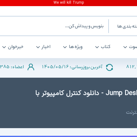
ه بندی ها
وت
کتاب
ویژه ها
اخبار
خبرخوان
385
1405/05/16
812,
آخرین بروزرسانی :
اعضاء :
دانلود Jump Desktop 7.1.1 for Android - دانلود کنترل کامپیوتر با
نترنت