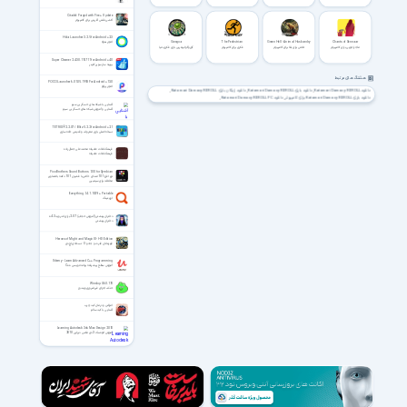
Citadel: Forged with Fire + Update
اکشن نقش آفرینی برای کامپیوتر
Hola Launcher 3.2.5 for Android +2.3
Gorogoa
The Pedestrian
Green Hell - Animal Husbandry
Chants of Sennaar
لانچر هولا
ماجراجویی برای کامپیوتر
تلاش برای بقا برای کامپیوتر
فکری برای کامپیوتر
گوروگوا بهترین بازی فکری دنیا
Super Cleaner 2.4.30.115711 for Android +4.0
بهینه ساز سوپر کلینر
هشتگ های مرتبط
POCO Launcher 6.01.05.1993 For Android +13.0
لانچر پوکو
دانلود Katamari Damacy REROLL
دانلود بازی Katamari Damacy REROLL
دانلود رایگان بازی Katamari Damacy REROLL
دانلود بازی Katamari Damacy REROLL برای کامپیوتر
دانلود Katamari Damacy REROLL PC
دانلود بازی Katamari Damacy REROLL با لینک مستقیم
دانلود Katamari Damacy
دانلود بازی Katamari Damacy
آشنایی با شبکه های حسگر بی سیم
آشنایی و آموزش شبکه های حسگر بی سیم
دانلود بهترین بای اکشن و فکری
دانلود بهترین بازی های معمایی
دانلود بهترین بازی های پازلی
دانلود بهترین بازی ماجراجویی
TETRIS® 2.2.07 / Blitz 5.2.2 for Android +2.1
نسخه اصلی بازی معروف و قدیمی خانه سازی
فرهنگ لغات عامیانه محمد علی جمال زاده
فرهنگ لغات عامیانه
Pico Brothers Sound Buttons 1.00 for Symbian
نرم افزار 101 صدای خاص با فشردن 101 دکمه با تصاویر
مختلف برای سیمبین
Everything 1.4.1.1029 + Portable
اوریتینگ
دختران بهشتی(آموزش حجاب) 2.07 برای اندروید 4.3+
دختران بهشتی
Heroes of Might and Magic III - HD Edition
قهرمانان قدرت و جادو 3 - نسخه‌ی اچ‌دی
Udemy - Learn Advanced C++ Programming
آموزش سطح پیشرفته برنامه نویسی ++C
Winslop 0.60.170
حذف اجزای غیرضروری ویندوز
امراض و درمان کبد چرب
آشنایی با کبد سالم
Learning Autodesk 3ds Max Design 2010
آموزش اتودسک 3دی مکس دیزاین 2010