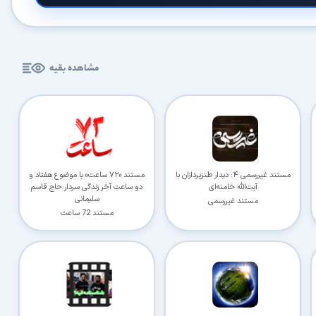
کاربردی
✓
دانلود فوری و بی‌معطلی:
حذف کامل صف و زمان انتظار برای تمام فایل‌ها
مشاهده بقیه
✓
حداکثر سرعت پهنای باند:
استفاده از تمام سرعت اینترنت با ۳۲ کانکشن
✓
ثبات دانلود (Resume):
ادامه دانلود پس از قطع اینترنت و دانلود موازی چند فایل
✓
آرشیو کامل نسخه‌ها:
دسترسی به تمام نسخه‌های قدیمی نرم‌افزارها
⚡ ارتقا به حساب VIP و دانلود فوری
مستند غیررسمی ۴: دیدار طنزپردازان با
مستند «۷۲ ساعت» با موضوع هفتاد و
آیت‌الله خامنه‌ای
دو ساعتِ آخر زندگی سردار حاج قاسم
سلیمانی
⭐
فقط کمتر از روزی 1,093 تومان
(معادل ماهیانه 33,250 تومان در اشتراک یک‌ساله)
مستند غیررسمی
مستند 72 ساعت
قبلاً عضو شدم — ورود به حساب کاربری