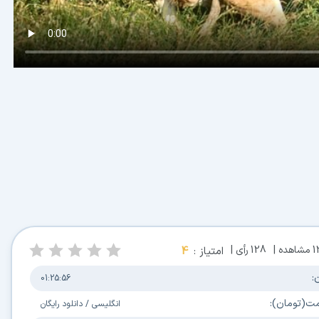
1
مشاهده |
128
رأی |
امتیاز :
4
:
01:25:56
مت(تومان):
انگلیسی
/
دانلود رایگان