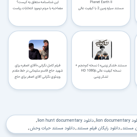
Planet Earth II
این شناسنامه متعلق به کیست؟
مستند سیاره زمین 2 با کیفیت عالی
مصاحبه با مردم درمورد انتخابات ریاست
جمهوری
مستند «لشکر زینبی» | نسخه کم‌حجم +
فیلم کامل نگرانی «آقای اصغر» برای
نسخه کیفیت عالی HD 1080p
شهید حاج قاسم سلیمانی در خط مقدم
لشکر زینبی
ویدئوی نگرانی آقای اصغر برای حاج
قاسم
lion document
,
دانلود lion hunt documentary
,
ان مستند
,
دانلود رایگان فیلم مستند
,
دانلود مستند حیات وحش
,
,
دانلود مستند شکار کردن شیرها
,
دانلود فیلم مستند شکار
,