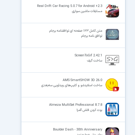
Real Drift Car Racing 5.0.7 for Android +2.3
مسابقات ماشین سواری
×
متن کامل ١٢٣ صفحه ای توافقنامه برجام
توافق نامه برجام
ScreenToGif 2.42.1
ساخت گیف
AMS SmartSHOW 3D 26.0
ساخت اسلایدشو و کلیپ‌های ویدئویی سه‌بعدی
Almeza MultiSet Professional 8.7.8
بوت کردن فلش آلمزا
Boulder Dash - 30th Anniversary
بولدر دش صخره نورد