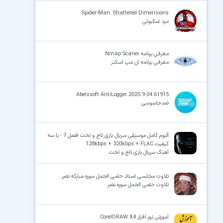
Spider-Man: Shattered Dimensions
مرد عنکبوتی
معرفی برنامه Nmap Scaner
معرفی برنامه ان مپ اسکنر
Abelssoft AntiLogger 2025 9.04.61915
ضدجاسوسی
آلبوم کامل موسیقی سریال بازی تاج و تخت فصل 7 - با سه
کیفیت 128kbps + 320kbps + FLAC
آهنگ سریال بازی تاج و تخت
تلاوت مجلسی استاد حلمی الجمل سوره مبارکه نصر
تلاوت حلمی الجمل سوره نصر
آموزش نرم افزار CorelDRAW X4