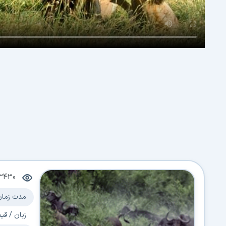
3430
مدت زمان
زبان / قی