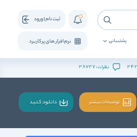
ثبت نام | ورود
پشتیبانی
نرم افزار های پرکاربرد
38737
342
نظرات :
توضیحات بیشتر
دانـلـود کـنـیـد