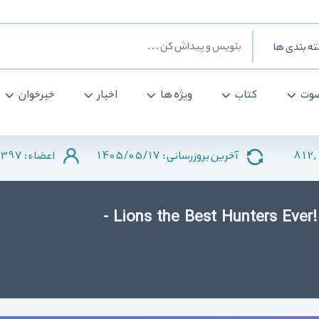
ه بندی ها
وت
کتاب
ویژه ها
اخبار
خبرخوان
397
1405/05/17
812,
آخرین بروزرسانی :
اعضاء :
دانلود Lions the Best Hunters Ever! Wildlife Documentary -