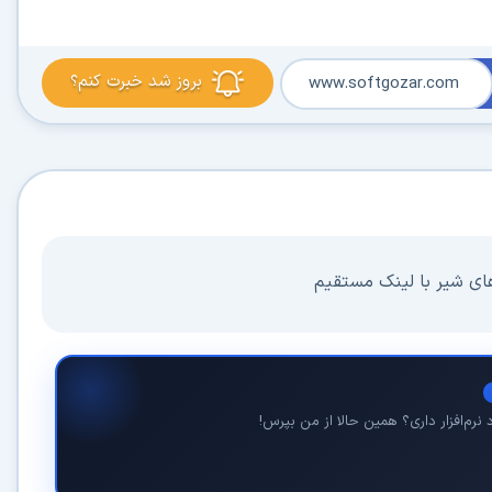
بروز شد خبرت کنم؟
www.softgozar.com
در حال آماده‌سازی لینک دانلود...
15
های شیر با لینک مستقیم
⚡ اعضای VIP دانلود را بلافاصله و بدون معطلی شروع می‌کنند
۱۹۰,۰۰۰
🛡️ ۱۸ سال سابقه اعتبار
⭐ بیش از
کاربر عضو ویژه
نرم‌افزار داری؟ همین حالا از من بپرس!
⭐ با عضویت ویژه، تمام محدودیت‌ها را بردارید:
دستیار هوشمند AI (ویژه اعضای VIP)
🤖
پاسخ‌گویی فوری به خطاهای نصب، راهنمای خط به‌خط کرک و پیشنهاد نرم‌افزارهای