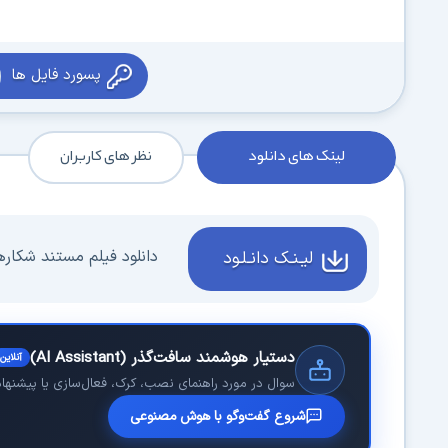
پسورد فایل ها
لینک های دانلود
نظر های کاربران
دانلود فیلم مستند شکار
لیـنـک دانـلـود
دستیار هوشمند سافت‌گذر (AI Assistant)
آنلاین
سوال در مورد راهنمای نصب، کرک، فعال‌سازی یا پیشنهاد 
شروع گفت‌وگو با هوش مصنوعی