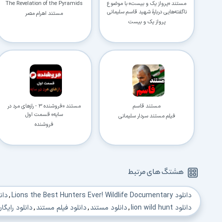
مستند «پرواز یک و بیست» با موضوع
The Revelation of the Pyramids
ناگفته‌هایی دربارهٔ شهید قاسم سلیمانی
مستند اهرام مصر
پرواز یک و بیست
مستند قاسم
مستند «فروشنده ۳ - رازهای مرد در
سایه» قسمت اول
فیلم مستند سردار سلیمانی
فروشنده
هشتگ های مرتبط
دانلود Lions the Best Hunters Ever! Wildlife Documentary
,
دانلود ary
دانلود lion wild hunt
,
دانلود مستند
,
دانلود فیلم مستند
,
دانلود رایگ
دانلود مستند شکار شیرها
,
دانلود فیلم شکار شیر
,
دانلود کلیپ شکار شیر