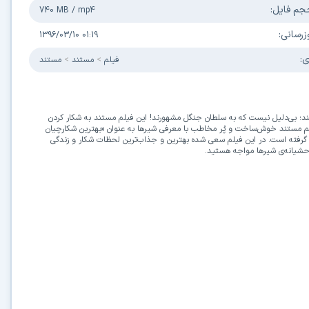
جم فایل:
740 MB
/
mp4
زرسانی:
1396/03/10 01:19
ی:
فیلم
مستند
مستند
؛ بی‌دلیل نیست که به سلطان جنگل مشهورند! این فیلم مستند به شکار کردن
یلم مستند خوش‌ساخت و پُر مخاطب با معرفی شیرها به عنوان «بهترین شکارچیان
ار گرفته است. در این فیلم سعی شده بهترین و جذاب‌ترین لحظات شکار و زندگی
وحشیانه‌ی شیرها مواجه هستید.