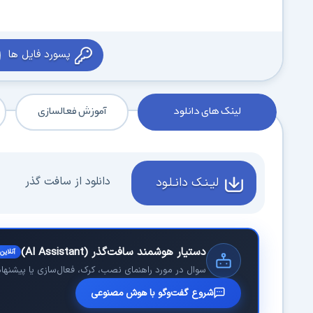
پسورد فایل ها
لینک های دانلود
آموزش فعالسازی
دانلود از سافت گذر
لیـنـک دانـلـود
دستیار هوشمند سافت‌گذر (AI Assistant)
آنلاین
سوال در مورد راهنمای نصب، کرک، فعال‌سازی یا پیشنهاد 
شروع گفت‌وگو با هوش مصنوعی