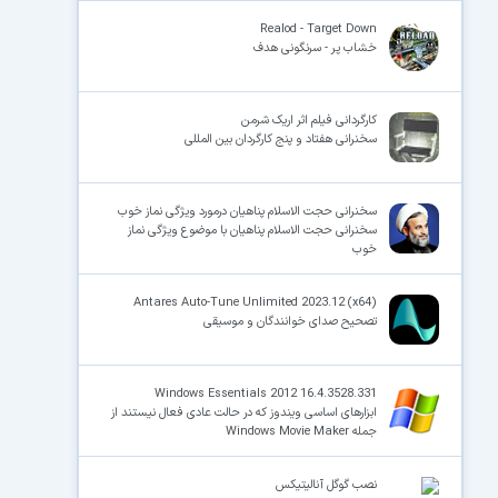
Realod - Target Down
خشاب پر - سرنگونی هدف
کارگردانی فیلم اثر اریک شرمن
سخنرانی هفتاد و پنج کارگردان بین المللی
سخنرانی حجت الاسلام پناهیان درمورد ویژگی نماز خوب
سخنرانی حجت الاسلام پناهیان با موضوع ویژگی نماز
خوب
Antares Auto-Tune Unlimited 2023.12 (x64)
تصحیح صدای خوانندگان و موسیقی
Windows Essentials 2012 16.4.3528.331
ابزارهای اساسی ویندوز که در حالت عادی فعال نیستند از
جمله Windows Movie Maker
نصب گوگل آنالیتیکس