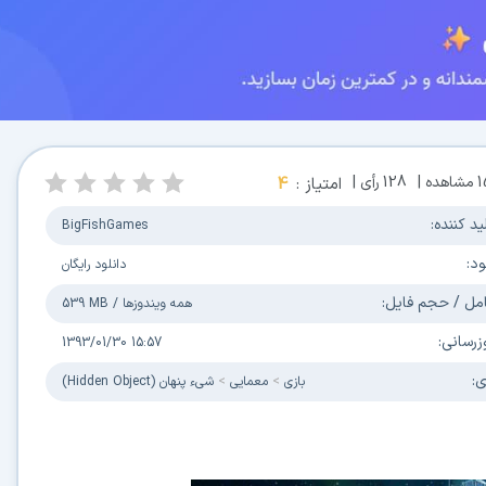
1
مشاهده |
128
رأی |
امتیاز :
4
ید کننده:
BigFishGames
ود:
دانلود رایگان
مل / حجم فایل:
همه ویندوزها
/
539 MB
زرسانی:
1393/01/30 15:57
ی:
بازی
معمایی
شیء پنهان (Hidden Object)