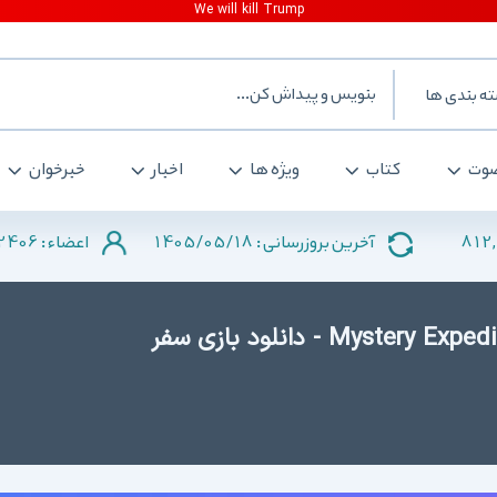
ه بندی ها
وت
کتاب
ویژه ها
اخبار
خبرخوان
2406
1405/05/18
812
آخرین بروزرسانی :
اعضاء :
دانلود Mystery Expedition - Prisoners of Ice - دانلود بازی سفر