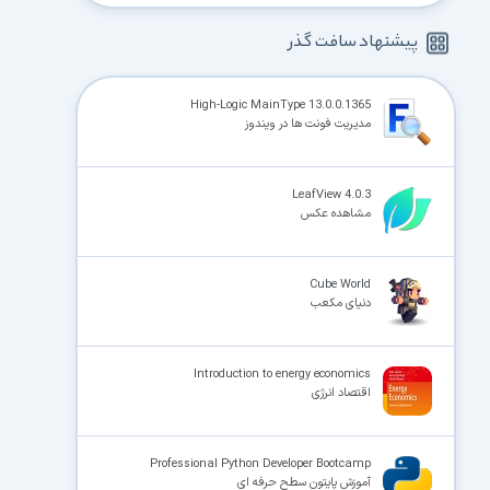
پیشنهاد سافت گذر
High-Logic MainType 13.0.0.1365
مدیریت فونت ها در ویندوز
LeafView 4.0.3
مشاهده عکس
Cube World
دنیای مکعب
Introduction to energy economics
اقتصاد انرژی
Professional Python Developer Bootcamp
آموزش پایتون سطح حرفه ای