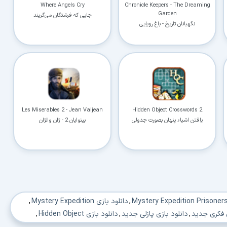
Where Angels Cry
Chronicle Keepers - The Dreaming
Garden
جایی که فرشتگان می‌گریند
نگهبانان تاریخ - باغ رویایی
Les Miserables 2 - Jean Valjean
Hidden Object Crosswords 2
یافتن اشیاء پنهان بصورت جدولی
بینوایان 2 - ژان والژان
,
دانلود بازی Mystery Expedition
,
ی فکری جدید
,
دانلود بازی پازلی جدید
,
دانلود بازی Hidden Object
,
,
دانلود بازی اشیا پنهان جدید
,
دانلود بازی یافتن شی پنهان
,