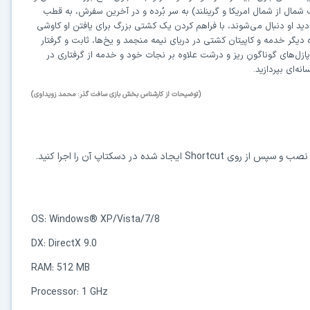
شمال از شمال امریکا و گرینلند) به سر بُرده و در آخرین سفرش، به قطب
دید او دنبال می‌شوند، با فراهم کردن یک کشتی بزرگ برای یافتن او کاوشی
 دیگر خدمه و کاپیتان کشتی در دریای نیمه منجمد و یخ‌ها، ثابت و گرفتار
پازل‌های گوناگونِ ریز و درشت علاوه بر نجات خود و خدمه از گرفتاری در
ه‌ای بپردازید.
(توضیحات از کارشناس بخش بازی سافت گذر: محمد زویداوی)
در حال آماده‌سازی لینک دانلود...
15
ا نصب و سپس از روی
Shortcut
ایجاد شده در دسکتاپ آن را اجرا کنید.
⚡ اعضای VIP دانلود را بلافاصله و بدون معطلی شروع می‌کنند
OS: Windows® XP/Vista/7/8
۱۹۰,۰۰۰
🛡️ ۱۸ سال سابقه اعتبار
⭐ بیش از
کاربر عضو ویژه
DX: DirectX 9.0
⭐ با عضویت ویژه، تمام محدودیت‌ها را بردارید:
RAM: 512 MB
Processor: 1 GHz
دستیار هوشمند AI (ویژه اعضای VIP)
🤖
پاسخ‌گویی فوری به خطاهای نصب، راهنمای خط به‌خط کرک و پیشنهاد نرم‌افزارهای