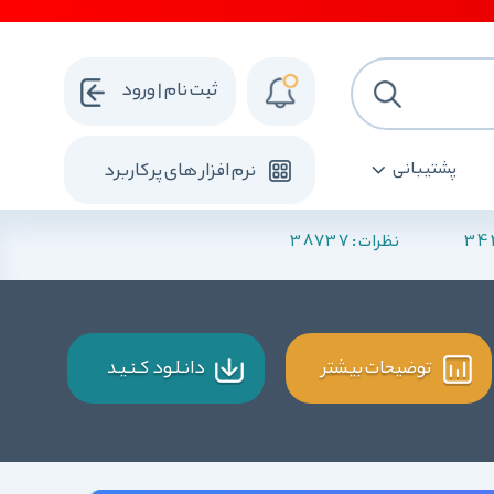
ثبت نام | ورود
پشتیبانی
نرم افزار های پرکاربرد
38737
34
نظرات :
توضیحات بیشتر
دانـلـود کـنـیـد