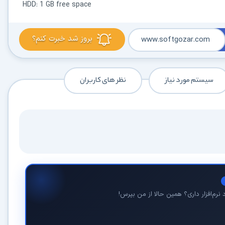
HDD: 1 GB free space
کاربردی
✓
دانلود فوری و بی‌معطلی:
حذف کامل صف و زمان انتظار برای تمام فایل‌ها
بروز شد خبرت کنم؟
www.softgozar.com
✓
حداکثر سرعت پهنای باند:
استفاده از تمام سرعت اینترنت با ۳۲ کانکشن
✓
ثبات دانلود (Resume):
ادامه دانلود پس از قطع اینترنت و دانلود موازی چند فایل
سیستم مورد نیاز
نظر های کاربران
✓
آرشیو کامل نسخه‌ها:
دسترسی به تمام نسخه‌های قدیمی نرم‌افزارها
⚡ ارتقا به حساب VIP و دانلود فوری
⭐
فقط کمتر از روزی 1,093 تومان
(معادل ماهیانه 33,250 تومان در اشتراک یک‌ساله)
قبلاً عضو شدم — ورود به حساب کاربری
نرم‌افزار داری؟ همین حالا از من بپرس!