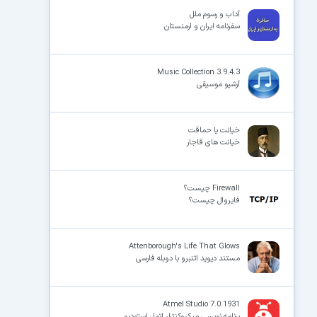
آداب و رسوم ملل
سفرنامه ایران و ارمنستان
×
Music Collection 3.9.4.3
آرشیو موسیقی
خیانت یا حماقت
خیانت های قاجار
Firewall چیست؟
فایروال چیست؟
Attenborough's Life That Glows
مستند دیوید اتنبرو با دوبله فارسی
Atmel Studio 7.0.1931
برنامه نویسی میکروکنترلر اتمل استودیو