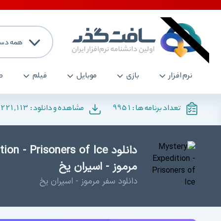
همه دست
نرم افزار
بازی
موبایل
فیلم
ص
,221,113
9951
تعداد برنامه ها :
مشاهده و دانلود :
مرموز - اسیران یخ
دانلود سفر مرموز - اسیران یخ