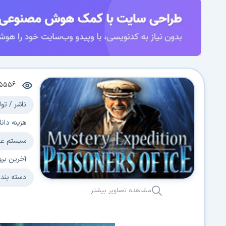
5556
ناشر / تول
هزینه دانل
سیستم عا
آخرین برو
دسته بند
مشاهده تصاویر بیشتر ...