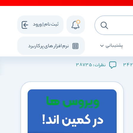
ثبت نام | ورود
پشتیبانی
نرم افزار های پرکاربرد
38735
342
نظرات :