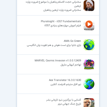
سخنرانی حجت الاسلام پناهیان با موضوع ضرورت زیارت
اربعین
سخنرانی ضرورت زیارت اربعین پناهیان
Pluralsight - iOS7 Fundamentals
فیلم آموزش مهارت‌های بنیادی iOS7
AMA Go Green
بازی جاوا برای تست هوش و هم تقویت زبان انگلیسی
MARVEL Cosmic Invasion v1.0.0.12409
تهاجم کیهانی مارول
Ace Translator 16.3.0.1630
نرم افزار مترجم قدرتمند آنلاین
آشنایی با بزرگترین نبرد تاریخی بشر
تاریخ جنگ جهانی دوم