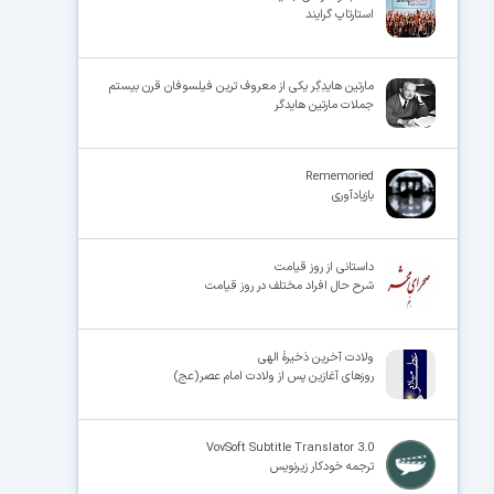
استارتاپ گرایند
مارتین هایدِگِر یکی از معروف ترین فیلسوفان قرن بیستم
جملات مارتین هایدگر
Rememoried
بازیادآوری
داستانی از روز قیامت
شرح حال افراد مختلف در روز قیامت
ولادت آخرین ذخیرۀ الهی
روزهای آغازین پس از ولادت امام عصر(عج)
VovSoft Subtitle Translator 3.0
ترجمه خودکار زیرنویس