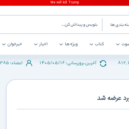
ه بندی ها
وت
کتاب
ویژه ها
اخبار
خبرخوان
385
1405/05/16
812,
آخرین بروزرسانی :
اعضاء :
بورد عرضه شد