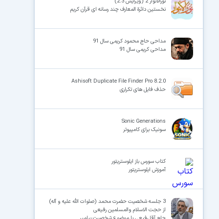
نورالانوار 2 (ویرایش 2.3)
نخستین دائرة المعارف چند رسانه ای قرآن کریم
مداحی حاج محمود کریمی سال 91
مداحی کریمی سال 91
Ashisoft Duplicate File Finder Pro 8.2.0
حذف فایل های تکراری
Sonic Generations
سونیک برای کامپیوتر
کتاب سورس باز ایلوستریتور
آموزش ایلوستریتور
3 جلسه شخصیت حضرت محمد (صلوات الله علیه و آله)
از حجت الاسلام والمسلمین رفیعی
حاج آقا رفیعی با موضوع شخصیت پیامبر