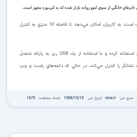
ي تاترهاي خانگي از سوي لنوو روانه بازار شده كه به كي‌بورد مجهز است.
اين كنترل از راه دور كه به مدل 57Y6336 نيز معروف است، به كاربران امكان مي‌دهد تا فاصله 10 متري به كنترل
اين دستگاه 60 دلاري از اتصال بي‌سيم 2.4 گيگاهرتز استفاده كرده و با استفاده از يك USB ريز به رايانه متصل
نشانگر را كنترل مي‌كند، در حالي كه دكمه‌هاي راست و چپ
منبع خبر:
isna.ir
تاریخ خبر:
1388/10/10
تعداد مشاهده:
1670