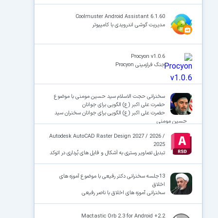
Coolmuster Android Assistant 6.1.60
مدیریت گوشی اندرویدی با کامپیوتر
Procyon v1.0.6
جنگ فرازمینی Procyon
سخنرانی حجت الاسلام سید حسین مومنی با موضوع
حضرت علی اکبر (ع) الگویی برای جوانان
حضرت علی اکبر (ع) الگویی برای جوانان سخنران سید
حسین مومنی
Autodesk AutoCAD Raster Design 2027 / 2026 /
2025
تبدیل تصاویر رستری به اَشکال و فایل های بُرداری در اتوکد
13جلسه سخنرانی دکتر رفیعی با موضوع آموزه های
اخلاق
سخنرانی آموزه های اخلاق با ناصر رفیعی
Mactastic Orb 2.3 for Android +2.2