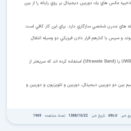
 ذخيره عكس هاي يك دوربين ديجيتال بر روي رايانه را از بين
كت سوني و عموم رايانه هاي مدرن شخصي سازگاري دارد. براي اين كار كافي است
وند و سپس با كنارهم قرار دادن فيزيكي دو وسيله انتقال
مقامات سوني مي گويند براي اين كار از فناوري موسوم به UWB يا (Ultrawide Band) استفاده كرده اند كه سريعتر از
يم بين دو دوربين ديجيتال، دوربين و تلويزيون و دوربين و
بع خبر:
iritn.ir
تاریخ خبر:
1388/10/22
تعداد مشاهده:
1969