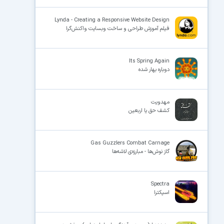
Lynda - Creating a Responsive Website Design
فیلم آموزش طراحی و ساخت وبسایت واکنش‌گرا
Its Spring Again
دوباره بهار شده
مهدویت
کشف حق یا اربعین
Gas Guzzlers Combat Carnage
گاز نوش‌ها - مبارزه‌ی لاشه‌ها
Spectra
اسپکترا