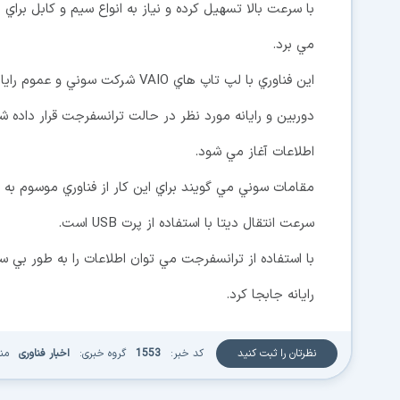
با سرعت بالا تسهيل كرده و نياز به انواع سيم و كابل براي
مي برد.
اين فناوري با لپ تاپ هاي VAIO شر
دوربين و رايانه مورد نظر در حالت ترانسفرجت قرار داده ش
اطلاعات آغاز مي شود.
سرعت انتقال ديتا با استفاده از پرت USB است.
با استفاده از ترانسفرجت مي توان اطلاعات را به طور بي س
رايانه جابجا كرد.
نظرتان را ثبت کنید
کد خبر:
1553
گروه خبری:
اخبار فناوری
من