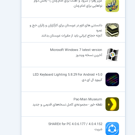
عزیز زهرا ( سرود و آهنگ برای امام زمان ) - بخش دوم
نواهایی برای امام زمان
دانستنی های لازم در عربستان برای کارگزاران و زائران حج و
عمره
آنچه حجاج ایرانی باید از مقررات عربستان بدانند
Microsoft Windows 7 latest version
آخرین نسخه ویندوز
LED Keyboard Lighting 5.8.29 For Android +5.0
کیبورد ال ای دی
Pac-Man Museum
نقطه خور - مجموعه‌ی کامل نسخه‌های قدیمی و جدید
SHAREit for PC 4.0.6.177 / 4.0.4.152
شریت