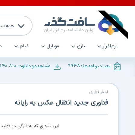
همه دست
نرم افزار
بازی
موبایل
فیلم
ص
140,810
9948
تعداد برنامه ها :
مشاهده و دانلود :
اخبار فناوری
فناوری جدید انتقال عکس به رایانه
اين فناوري كه به تازگي در تولي