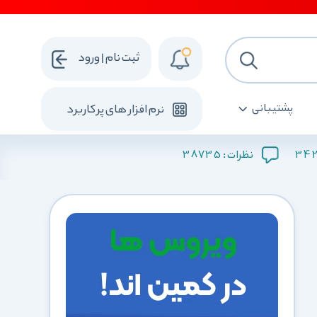
ثبت نام | ورود
پشتیبانی
نرم افزار های پرکاربرد
38735
342
نظرات :