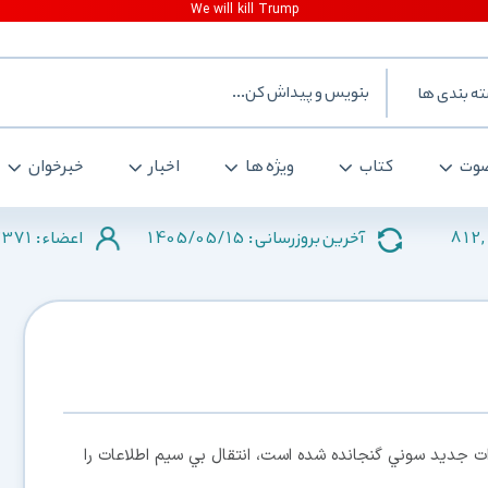
ه بندی ها
وت
کتاب
ویژه ها
اخبار
خبرخوان
371
1405/05/15
812,
آخرین بروزرسانی :
اعضاء :
دات جديد سوني گنجانده شده است، انتقال بي سيم اطلاعات را