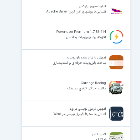
امنیت سرور لینوکس
آشنایی با روشهای امن کردن Apache Server
×
Power-user Premium 1.7.86.414
افزونه ورد، پاورپوینت و اکسل
آموزش به زبان ساده پاورپوینت
ساخت پاورپوینت حرفه‌ای و اسلایدسازی
Carnage Racing
ماشین جنگی کارنیج ریسینگ
آموزش فرمول نویسی در ورد
آشنایی با محیط فرمول نویسی در Word
انس با نماز
نمازگزاری