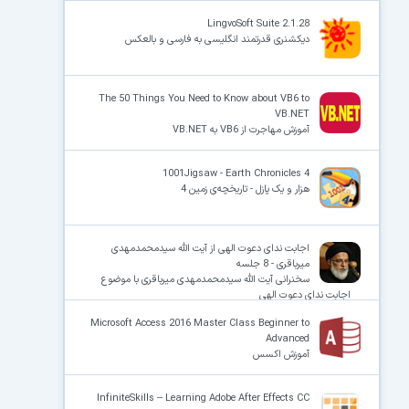
LingvoSoft Suite 2.1.28
دیکشنری قدرتمند انگلیسی به فارسی و بالعکس
The 50 Things You Need to Know about VB6 to
VB.NET
آموزش مهاجرت از VB6 به VB.NET
1001Jigsaw - Earth Chronicles 4
هزار و یک پازل - تاریخچه‌ی زمین 4
اجابت ندای دعوت الهی از آیت الله سیدمحمدمهدی
میرباقری - 8 جلسه
سخنرانی آیت الله سیدمحمدمهدی میرباقری با موضوع
اجابت ندای دعوت الهی
Microsoft Access 2016 Master Class Beginner to
Advanced
آموزش اکسس
InfiniteSkills – Learning Adobe After Effects CC