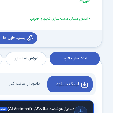
تغییرات:
- اصلاح مشکل مرتب سازی فایلهای صوتی
پسورد فایل ها
لینک های دانلود
آموزش فعالسازی
دانلود از سافت گذر
لیـنـک دانـلـود
دستیار هوشمند سافت‌گذر (AI Assistant)
آنلاین