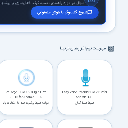
سوال در مورد راهنمای نصب، کرک، فعال‌سازی یا پیشنهاد 
شروع گفت‌وگو با هوش مصنوعی
فهرست نرم افزارهای مرتبط
RecForge II Pro 1.2.8.1g / I Pro
Easy Voice Recorder Pro 2.8.2 for
2.1.16 for Android +1.6
Android +4.1
ضبط صدا آسان
برنامه ضبط پرقدرت صدا با امکانات بالا