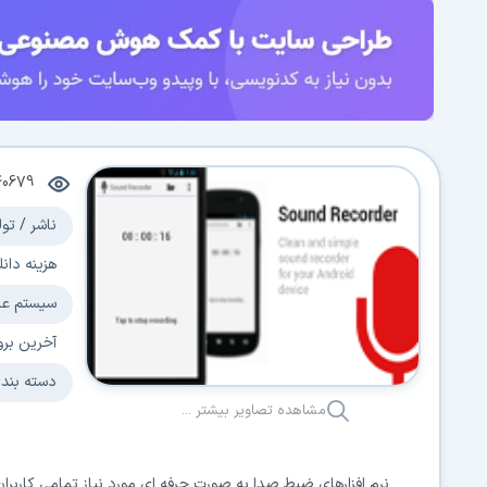
40679
ناشر / تول
هزینه دانل
سیستم عا
آخرین برو
دسته بند
مشاهده تصاویر بیشتر ...
نرم افزارهای ضبط صدا به صورت حرفه ای مورد نیاز تمامی کاربران ن