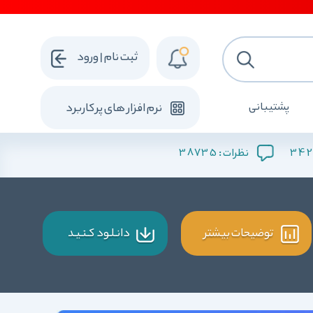
ثبت نام | ورود
پشتیبانی
نرم افزار های پرکاربرد
38735
342
نظرات :
توضیحات بیشتر
دانـلـود کـنـیـد