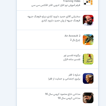
Training Video
فیلم آموزش نرم افزار ادوبی افتر افکتس سی سی
سخنرانی آقای حمید داوود آبادی درباره فرهنگ جبهه
فرهنگ جبهه از زبان حمید داوود آبادی
Air Assault 2
چرخ بال 2
برگزیده تفسیر نور
تفسیر ساده قرآن
مبارزه با فقر
برابری اجتماعی و حمایت از فقرا
مداحی حاج محمود کریمی سال 90
مداحی کریمی سال 90