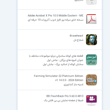
Adobe Acrobat X Pro 10.0 Middle Eastern - ME
نسخه خاور میانه نرم افزار ادوب آکروبات 10 حرفه ای
Braveheart
شجاع دل
قطعه های کوتاه سخنرانی درباره موضوعات مختلف با
عنوان آموزه های بزرگان - بخش اول
سخنان کوتاه از اساتید بزرگ - بخش اول
Farming Simulator 22 Platinum Edition
v1.14.0.0 - 2024 Edition
شبیه ساز کشاورزی
BB FlashBack Pro 5.60.0.4813
ضبط از صفحه نمایش بی بی فلش بک