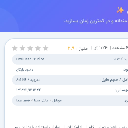
مشاهده |
1024
رأی |
امتیاز :
2.9
ید کننده:
PixelHead Studios
ود:
دانلود رایگان
مل / حجم فایل:
اندروید
/
801 KB
زرسانی:
1394/11/12 12:44
ی:
موبایل
مالتی مدیا
ضبط صدا
می باشد و تمامی کاربران از امکانات ان توانایی استفاده را ندارند. نرم