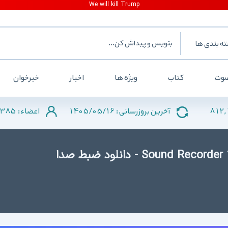
ه بندی ها
وت
کتاب
ویژه ها
اخبار
خبرخوان
385
1405/05/16
812,
آخرین بروزرسانی :
اعضاء :
دانلود Sound Recorder 1.0.9 for Android +2.3 - دانلود ضبط صدا