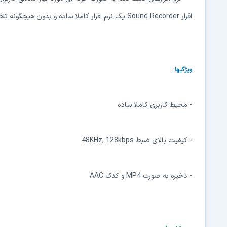
افزار Sound Recorder یک نرم افزار کاملا ساده و بدون هیچگونه تنظیمات با محیطی آسان قادر است صداهای اطراف شما را به ضبط کند.
ویژگیها:
- محیط کاربری کاملا ساده
- کیفیت بالای ضبط 48KHz, 128kbps
- ذخیره به صورت MP4 و کدک AAC