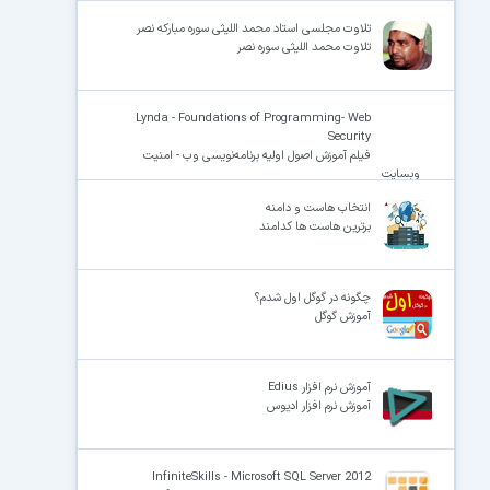
تلاوت مجلسی استاد محمد اللیثی سوره مبارکه نصر
تلاوت محمد اللیثی سوره نصر
Lynda - Foundations of Programming- Web
Security
فیلم آموزش اصول اولیه برنامه‌نویسی وب - امنیت
وبسایت
انتخاب هاست و دامنه
برترین هاست ها کدامند
چگونه در گوگل اول شدم؟
آموزش گوگل
آموزش نرم افزار Edius
آموزش نرم افزار ادیوس
InfiniteSkills - Microsoft SQL Server 2012