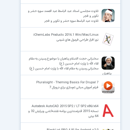
تلاوت مجلسی استاد عبد الباسط عبد الصمد سوره حشر و
تکویر و فجر
تلاوت عبد الباسط سوره حشر و تکویر و فجر
iChemLabs Products 2016.1 Win/Mac/Linux
نرم افزار طراحی فرمول های شیمی
سخنرانی حجت الاسلام پناهیان با موضوع رسیدن به مقام
لقاء الله با زیارت امام حسین (ع)
سخنرانی رسیدن به مقام لقاء الله با زیارت امام حسین (ع)
پناهیان
Pluralsight - Theming Basics For Drupal 7
فیلم آموزش مبانی تم‌سازی برای دروپال 7
Autodesk AutoCAD 2015 SP2 / LT SP2 x86/x64
نسخه 2015 قدرتمندترین برنامه نقشه‌کشی ویرایش 32 و
64 بیتی