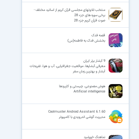
منتخب تلاوتهای مجلسی قرآن کریم از اساتید مختلف -
برخی سوره های جزء 28
صوت قرآن کریم جزء 28
قصه فدک
بخشش فدک به فاطمه(س)
9 آبشار برتر ایران
معرفی آبشار‌ها، موقعیت جغرافیایی، آب و هوا، تفریحات
آبشار و بهترین زمان سفر
هوش مصنوعی، چیستی و کاربردها
Artificial intelligence
Coolmuster Android Assistant 6.1.60
مدیریت گوشی اندرویدی با کامپیوتر
نماهنگ خورشید