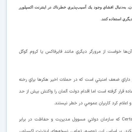
، به‌دنبال افشاي وجود يك آسيب‌پذيري خطرناك در اينترنت اكسپلورر
ري استفاده كنند.
آن‌ها خواست از مرورگر ديگري مانند فايرفاكس يا كروم گوگل
داراي ضعف امنيتي است كه در حملات اخير هكرها براي رخنه
 قرار گرفته است اما اقدام دولت آلمان را واكنش بيش از حد
علام كرد كاربران عمومي در خطر نيستند.
اما اين واكنش موجب نشد دولت فرانسه از طريق Certa كه سازمان دولتي مسوول مديريت و حفاظت در برابر
د. بر اساس اين توصيه، تمامي نسخه‌هاي اينترنت اكسپلورر