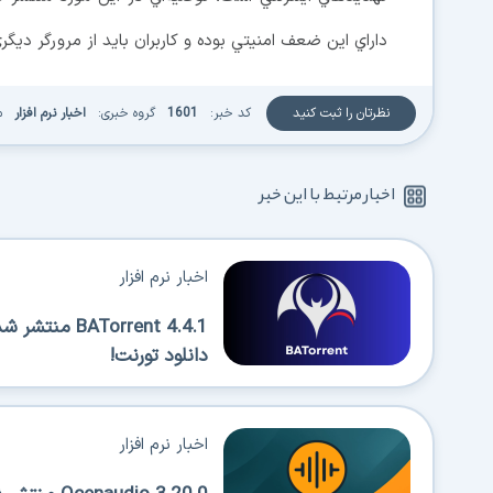
داراي اين ضعف امنيتي بوده و كاربران بايد از مرورگر ديگري ا
نظرتان را ثبت کنید
کد خبر:
1601
گروه خبری:
اخبار نرم افزار
منب
اخبار مرتبط با این خبر
اخبار نرم افزار
BATorrent 4.4.1
دانلود تورنت!
اخبار نرم افزار