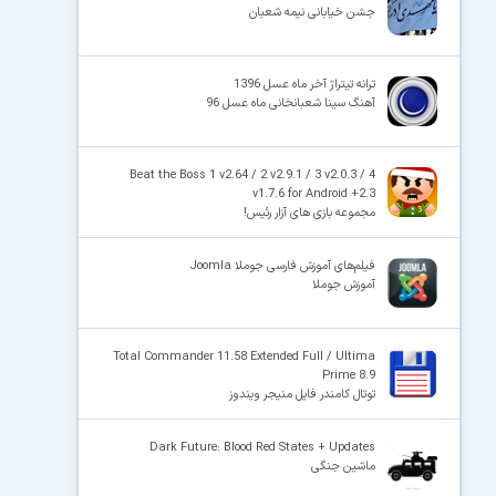
جشن خیابانی نیمه شعبان
ترانه تیتراژ آخر ماه عسل 1396
آهنگ سینا شعبانخانی ماه عسل 96
Beat the Boss 1 v2.64 / 2 v2.9.1 / 3 v2.0.3 / 4
v1.7.6 for Android +2.3
مجموعه بازی های آزار رئیس!
فیلم‌های آموزش فارسی جوملا Joomla
آموزش جوملا
Total Commander 11.58 Extended Full / Ultima
Prime 8.9
توتال کامندر فایل منیجر ویندوز
Dark Future: Blood Red States + Updates
ماشین جنگی