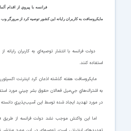
فرانسه با پيروي از اقدام آلمان
مايكروسافت به كاربران رايانه اين كشور توصيه كرد از مرورگر وب ديگ
دولت فرانسه با انتشار توصيه‌اي به كاربران رايانه از 
استفاده كنند.
مايكروسافت هفته گذشته اذعان كرد اينترنت اكسپلورر 
به اشتراك‌هاي جي‌ميل فعالان حقوق بشر چيني مورد استفاده
در مورد تهديد ايجاد شده توسط اين آسيب‌پذيري دانسته و ا
تهديدهاي اينترنتي است، توصيه‌اي در اين مورد منتشر نكن