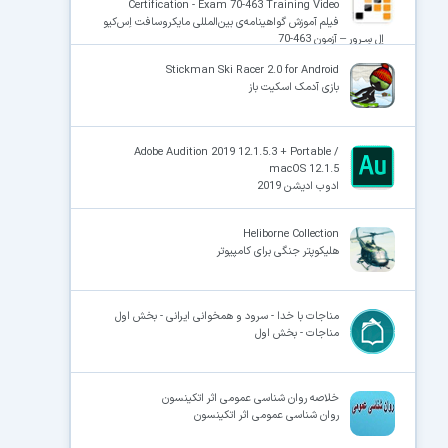
Certification - Exam 70-463 Training Video
فیلم آموزش گواهینامه‌ی بین‌المللی مایکروسافت اِس‌کیو
اِل سِـروِر – آزمون 463-70
Stickman Ski Racer 2.0 for Android
بازی آدمک اسکیت باز
Adobe Audition 2019 12.1.5.3 + Portable /
macOS 12.1.5
ادوب ادیشن 2019
Heliborne Collection
هلیکوپتر جنگی برای کامپیوتر
مناجات با خدا - سرود و همخوانی ایرانی - بخش اول
مناجات - بخش اول
خلاصه روان شناسی عمومی اثر اتکینسون
روان شناسی عمومی اثر اتکینسون