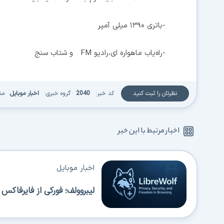
-باتری ۱۳۹۰ میلی آمپر
-راه‌یاب ماهواره ای،رادیو FM و شتاب سنج
نظرتان را ثبت کنید
کد خبر:
2040
گروه خبری:
اخبار موبایل
من
اخبار مرتبط با این خبر
اخبار موبایل
لیبروولف؛ فورکی از فایرفاک