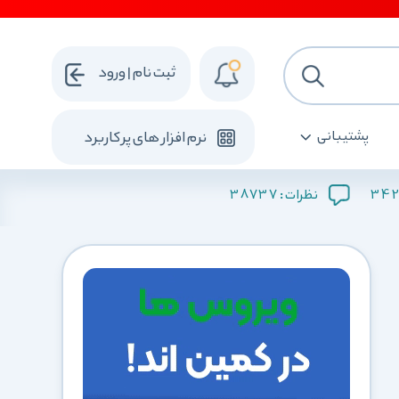
ثبت نام | ورود
پشتیبانی
نرم افزار های پرکاربرد
38737
342
نظرات :