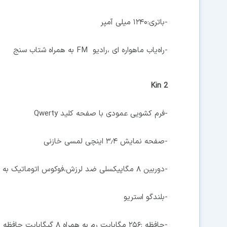
-باتری:۱۲۴۰ میلی آمپر
-راه‌یاب ماهواره ای ،رادیو FM به همراه شتاب سنج
Kin 2
-فرم کشویی عمودی با صفحه کلید Qwerty
-صفحه نمایش ۳٫۴ اینچی لمسی خازنی
-دوربین ۸ مگاپیکسلی ضد لرزش،فوکوس اتوماتیک به همراه فلاش
-بلندگو استریو
-حافظه :۲۵۶ مگابایت رم به همراه ۸ گیگابایت حافظه داخلی