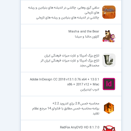
سلفی گری وهابی: چالشی در اندیشه های بنیادین و ریشه
های تاریخی
چالشی در اندیشه های بنیادین و ریشه های تاریخی
Masha and the Bear
کارتون ماشا و میشا
تاراج بزرگ آمریکا و غارت میراث فرهنگی ایران
تاراج بزرگ آمریکا و غارت میراث فرهنگی ایران اثر
محمدقلی مجد
Adobe InDesign CC 2018 v13.1.0.76 x64 + 13.0.1
x86 + 2017 v12 + Mac
ادوب ایندیزاین
محاسبه خمس 2.8 برای اندروید 2.2+
برنامه محاسبه خمس مطابق با فتاوای 14 مرجع عظام
تقلید
RedFox AnyDVD HD 8.1.7.0