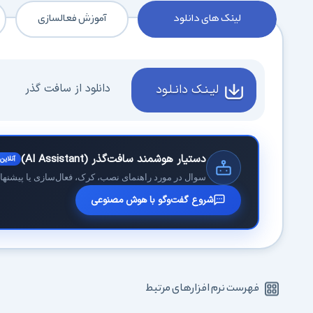
لینک های دانلود
آموزش فعالسازی
دانلود از سافت گذر
لیـنـک دانـلـود
دستیار هوشمند سافت‌گذر (AI Assistant)
آنلاین
سوال در مورد راهنمای نصب، کرک، فعال‌سازی یا پیشنهاد 
شروع گفت‌وگو با هوش مصنوعی
فهرست نرم افزارهای مرتبط