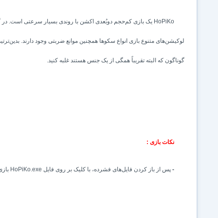
HoPiKo
یک بازی کم‌حجم دوبُعدی اکشن با روندی بسیار سرعتی است. در گیم
لوکیشن‌های متنوع بازی انواع سکوها همچنین موانع ضربتی وجود دارند. بدین‌ترتی
گوناگون که البته تقریباً همگی از یک جنس هستند غلبه کنید.
نکات بازی :
-
پس از باز کردن فایل
‌های
‌ فشرده، با کلیک بر روی فایل
HoPiKo.exe
بازی 