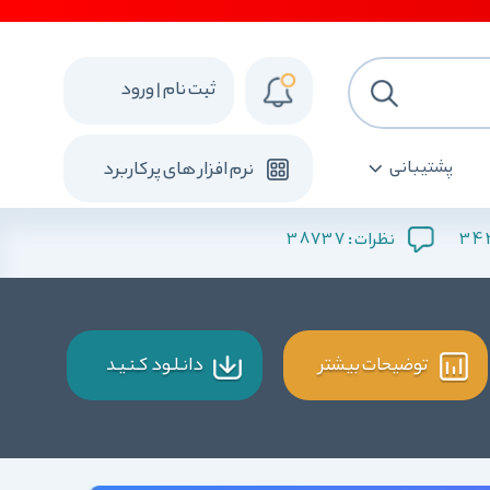
ثبت نام | ورود
پشتیبانی
نرم افزار های پرکاربرد
38737
34
نظرات :
توضیحات بیشتر
دانـلـود کـنـیـد