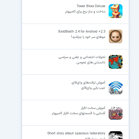
Tower Bloxx Deluxe
ساخت و ساز برج برای کامپیوتر
×
BaldBooth 2.4 for Android +2.3
موهای سر خود را بتراشید!
تحولات اجتماعی و علمی و سیاسی
دانستنی های عمومی
آموزش ترفندهای وای‌فای
عیب‌ یابی وای‌فای
آموزش سخت افزار
آشنایی با قسمتهای سخت افزار کامپیوتر
Short story about spacious laboratory
شیمی پیشرفته