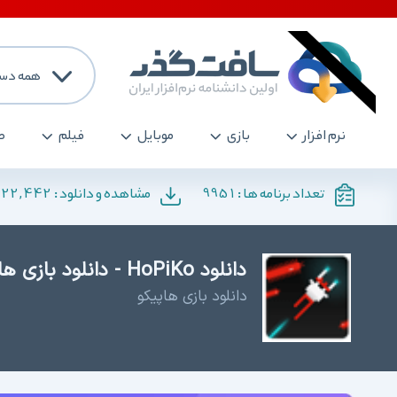
همه دست
نرم افزار
بازی
موبایل
فیلم
ص
222,442
9951
تعداد برنامه ها :
مشاهده و دانلود :
دانلود HoPiKo - دانلود بازی هاپیکو
دانلود بازی هاپیکو