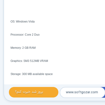
OS: Windows Vista
Processor: Core 2 Duo
در حال آماده‌سازی لینک دانلود...
Memory: 2 GB RAM
15
Graphics: SM3 512MB VRAM
⚡ اعضای VIP دانلود را بلافاصله و بدون معطلی شروع می‌کنند
Storage: 300 MB available space
۱۹۰,۰۰۰
🛡️ ۱۸ سال سابقه اعتبار
⭐ بیش از
کاربر عضو ویژه
⭐ با عضویت ویژه، تمام محدودیت‌ها را بردارید:
بروز شد خبرت کنم؟
www.softgozar.com
دستیار هوشمند AI (ویژه اعضای VIP)
🤖
پاسخ‌گویی فوری به خطاهای نصب، راهنمای خط به‌خط کرک و پیشنهاد نرم‌افزارهای