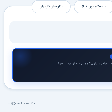
کاربردی
سیستم مورد نیاز
نظر های کاربران
✓
دانلود فوری و بی‌معطلی:
حذف کامل صف و زمان انتظار برای تمام فایل‌ها
✓
حداکثر سرعت پهنای باند:
استفاده از تمام سرعت اینترنت با ۳۲ کانکشن
✓
ثبات دانلود (Resume):
ادامه دانلود پس از قطع اینترنت و دانلود موازی چند فایل
✓
آرشیو کامل نسخه‌ها:
دسترسی به تمام نسخه‌های قدیمی نرم‌افزارها
⚡ ارتقا به حساب VIP و دانلود فوری
نرم‌افزار داری؟ همین حالا از من بپرس!
⭐
فقط کمتر از روزی 1,093 تومان
(معادل ماهیانه 33,250 تومان در اشتراک یک‌ساله)
قبلاً عضو شدم — ورود به حساب کاربری
مشاهده بقیه