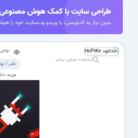
10692
مشاهده تصاویر بیشتر ...
ناشر / تول
هزینه دانل
سیستم عا
آخرین برو
دسته بند