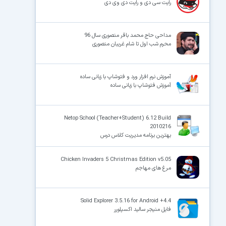
رایت سی دی و رایت دی وی دی
مداحی حاج محمد باقر منصوری سال 96
محرم شب اول تا شام غریبان منصوری
آموزش نرم افزار ورد و فتوشاپ با زبانی ساده
آموزش فتوشاپ با زبانی ساده
Netop School (Teacher+Student) 6.12 Build
2010216
بهترین برنامه مدیریت کلاس درس
Chicken Invaders 5 Christmas Edition v5.05
مرغ های مهاجم
Solid Explorer 3.5.16 for Android +4.4
فایل منیجر سالید اکسپلورر