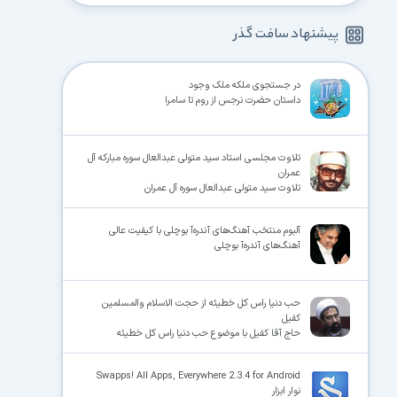
پیشنهاد سافت گذر
در جستجوى ملکه ملک وجود
داستان حضرت نرجس از روم تا سامرا
تلاوت مجلسی استاد سید متولی عبدالعال سوره مبارکه آل
عمران
تلاوت سید متولی عبدالعال سوره آل عمران
آلبوم منتخب آهنگ‌های آندره‌آ بوچلی با کیفیت عالی
آهنگ‌های آندره‌آ بوچلی
حب دنیا راس کل خطیئه از حجت الاسلام والمسلمین
کفیل
حاج آقا کفیل با موضوع حب دنیا راس کل خطیئه
Swapps! All Apps, Everywhere 2.3.4 for Android
نوار ابزار