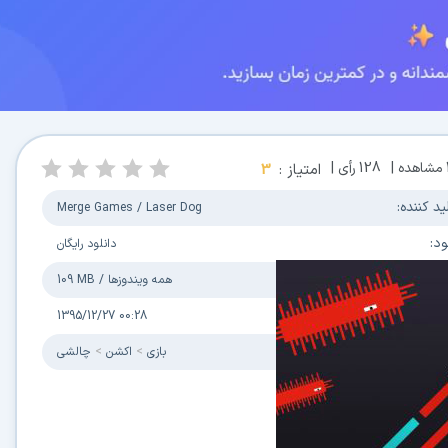
مشاهده |
128
رأی |
امتیاز :
3
ید کننده:
Merge Games / Laser Dog
ود:
دانلود رایگان
مل / حجم فایل:
همه ویندوزها
/
109 MB
زرسانی:
1395/12/27 00:28
ی:
بازی
اکشن
چالشی