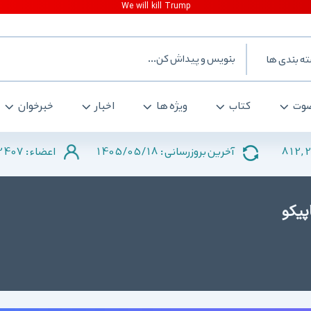
ه بندی ها
وت
کتاب
ویژه ها
اخبار
خبرخوان
2407
1405/05/18
812,
آخرین بروزرسانی :
اعضاء :