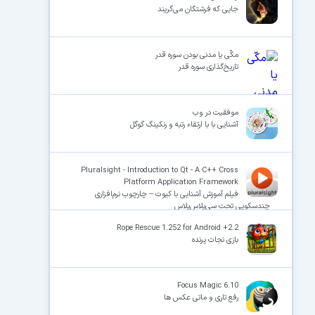
جایی که فرشتگان می‌گریند
مکّی یا مدنی بودن سوره قدر
تاریخ‌گذاری سوره قدر
موفقیت در وب
آشنایی با با ارتقاء رتبه و رنکینگ گوگل
Pluralsight - Introduction to Qt - A C++ Cross
Platform Application Framework
فیلم آموزش آشنایی با کیوت – چارچوب نرم‌افزاری
چندسکویی تحت سی‌پلاس‌پلاس
Rope Rescue 1.252 for Android +2.2
بازی نجات پرنده
Focus Magic 6.10
رفع تاری و ماتی عکس ها