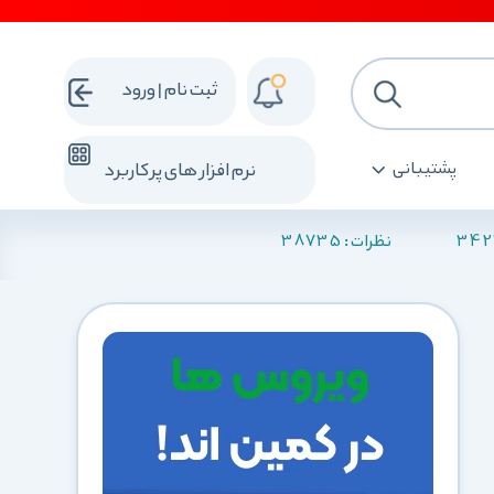
ثبت نام | ورود
پشتیبانی
نرم افزار های پرکاربرد
38735
342
نظرات :