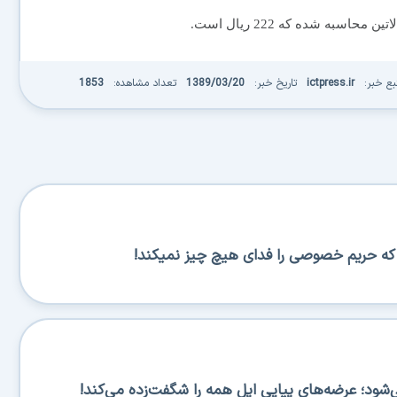
اسبه شده كه 222 ريال است.
بع خبر:
ictpress.ir
تاریخ خبر:
1389/03/20
تعداد مشاهده:
1853
س که حریم خصوصی را فدای هیچ چیز نمیکند!