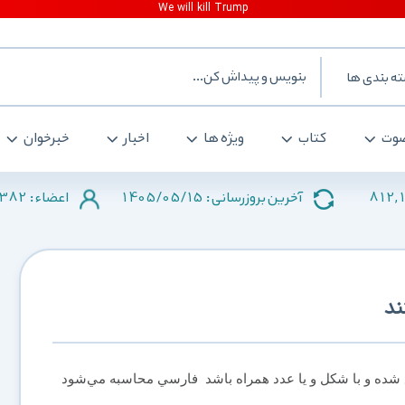
ه بندی ها
وت
کتاب
ویژه ها
اخبار
خبرخوان
382
1405/05/15
812,
آخرین بروزرسانی :
اعضاء :
ند
 شده و با شكل و يا عدد همراه باشد فارسي محاسبه مي‌شود