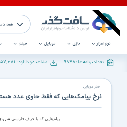
همه دست
نرم افزار
بازی
موبایل
فیلم
ص
157,381
9948
تعداد برنامه ها :
مشاهده و دانلود :
اخبار موبایل
نرخ پیامک‌هایی که فقط حاوی عدد هست
پيام‌هايي كه با حرف فارسي شروع