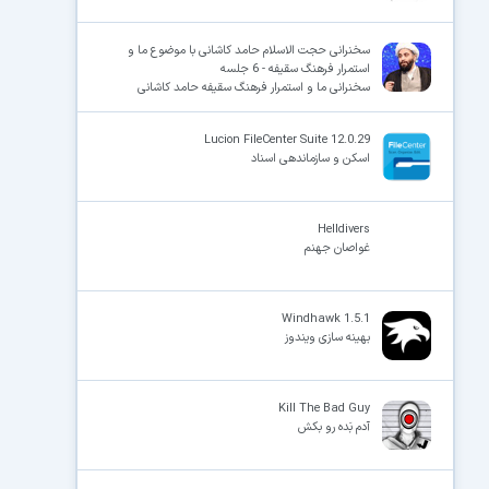
سخنرانی حجت الاسلام حامد کاشانی با موضوع ما و
استمرار فرهنگ سقیفه - 6 جلسه
سخنرانی ما و استمرار فرهنگ سقیفه حامد کاشانی
Lucion FileCenter Suite 12.0.29
اسکن و سازماندهی اسناد
Helldivers
غواصان جهنم
Windhawk 1.5.1
بهینه سازی ویندوز
Kill The Bad Guy
آدم بَده رو بکش