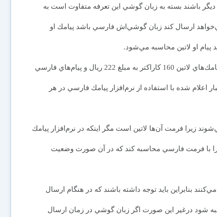
 ديگر باشند بسته به زبان گوشي اين تعرفه متفاوت است به
خواهد ارسال كند زبان گوشي‌اش فارسي باشد پيامك او
پيام او لاتين محاسبه مي‌شود.
هر بسته‌ پيامك حاوي 1200 بايت است كه در حال حاضر پيامك‌هاي لاتين 160 كاراكتر به مبلغ 222 ريال و پيام‌هاي فارسي
 طبق آنچه در اخبار اعلام شده با استفاده از نرم‌افزار پيامك فارسي در هر
وند زيرا فرمت آن‌ها لاتين است مگر اينكه در نرم‌افزار پيامك
را با فرمت فارسي محاسبه كند كه در آن‌ صورت وضعيت
كنند بنابراين بايد توجه داشته باشند كه در هنگام ارسال
به شود درغير اين صورت اگر زبان گوشي در زمان ارسال