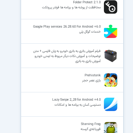
Folder Protect 2.1.0
محافظت از پوشه ها و برنامه ها فولدر پروتکت
Google Play services 26.28.60 For Android +6.0
خدمات گوگل پلی
فیلم آموزش باتری به باتری خودرو به زبان فارسی + متن
توضیحات و آموزش نکات دیگر مربوط به ایمنی خودرو
آموزش باتری به باتری
Prehistorik
بازی عصر حجر
Lazy Swipe 2_28 for Android +4.0
دسترسی آسان به برنامه ها و امکانات
Starving Frog
قورباغه‌ی گرسنه