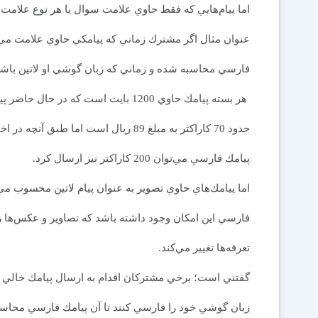
اما پيام‌هايي كه فقط حاوي علامت سوال يا هر نوع علامت
عنوان مثال اگر مشترك زماني كه پيامكي حاوي علامت مي‌
فارسي محاسبه شده و زماني كه زبان گوشي او لاتين باشد 
حدود 70 كاراكتر به مبلغ 89 ريال است اما
پيامك فارسي مي‌توان 200 كاراكتر نيز ارسال كرد.
اما پيامك‌هاي حاوي تصوير به عنوان پيام لاتين محسوب مي‌ش
فارسي اين امكان وجود داشته باشد كه تصاوير و عكس‌ها 
تعرفه‌ها تغيير مي‌كند.
گفتني است؛ برخي مشتركان اقدام به ارسال پيامك خالي مي‌
زبان گوشي خود را فارسي كنند تا آن پيامك فارسي محاس