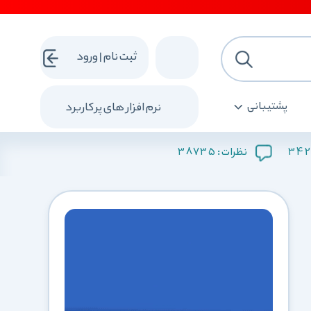
ثبت نام | ورود
پشتیبانی
نرم افزار های پرکاربرد
38735
342
نظرات :