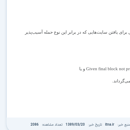
برای یافتن سایت‌هایی که در برابر این نوع حمله آسیب‌پذیر
بنا به گفته محققان، گوگل عباراتی همچون Given final block not properly padded و یا
نبع خبر:
itna.ir
تاریخ خبر:
1389/03/20
تعداد مشاهده:
2086