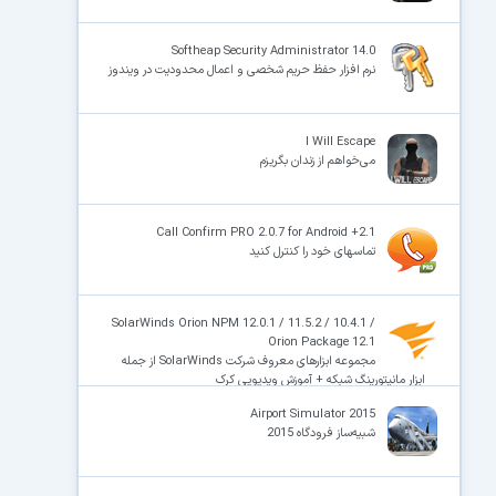
Softheap Security Administrator 14.0
نرم افزار حفظ حریم شخصی و اعمال محدودیت در ویندوز
I Will Escape
می‌خواهم از زندان بگریزم
Call Confirm PRO 2.0.7 for Android +2.1
تماسهای خود را کنترل کنید
SolarWinds Orion NPM 12.0.1 / 11.5.2 / 10.4.1 /
Orion Package 12.1
مجموعه ابزارهای معروف شرکت SolarWinds از جمله
ابزار مانیتورینگ شبکه + آموزش ویدیویی کرک
Airport Simulator 2015
شبیه‌ساز فرودگاه 2015