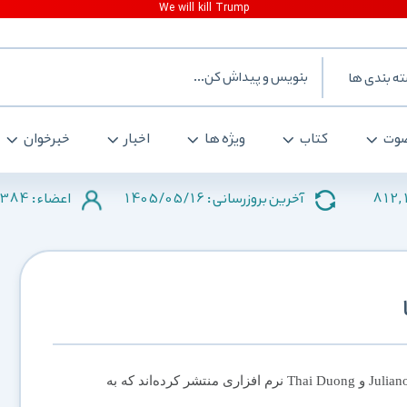
ه بندی ها
وت
کتاب
ویژه ها
اخبار
خبرخوان
384
1405/05/16
812,
آخرین بروزرسانی :
اعضاء :
دو پژوهشگر به نام‌های Juliano Rizzo و Thai Duong نرم افزاری منتشر کرده‌اند که به