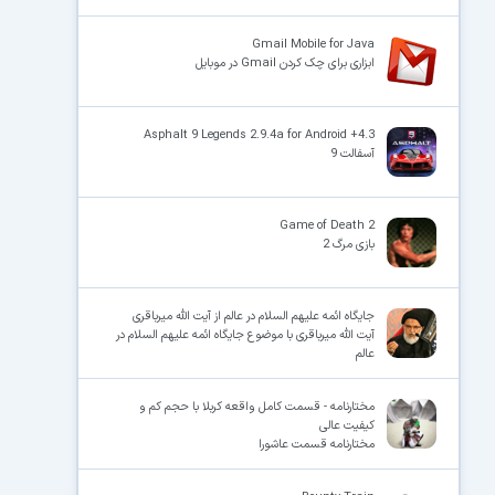
Gmail Mobile for Java
ابزاری برای چک کردن Gmail در موبایل
Asphalt 9 Legends 2.9.4a for Android +4.3
آسفالت 9
Game of Death 2
بازی مرگ 2
جایگاه ائمه علیهم السلام در عالم از آیت الله میرباقری
آیت الله میرباقری با موضوع جایگاه ائمه علیهم السلام در
عالم
مختارنامه - قسمت کامل واقعه کربلا با حجم کم و
کیفیت عالی
مختارنامه قسمت عاشورا