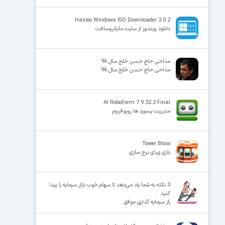
Hasleo Windows ISO Downloader 3.0.2
دانلود ویندوز از سایت مایکروسافت
مداحی حاج حسن خلج سال 96
مداحی حاج حسن خلج سال 96
AI RoboForm 7.9.32.2 Final
مدیریت پسورد ها روبوفروم
Tower Bloxx
بازی زیبای برج سازی
3 نکته به شما یاد می‌دهد تا سهام خوب بازار سرمایه را پیدا
کنید
راز سرمایه گذاری موفق