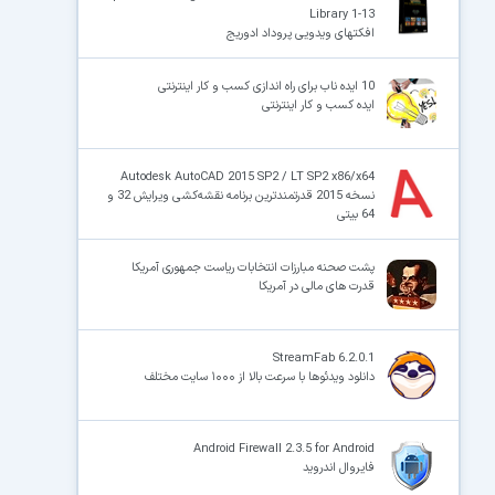
Library 1-13
افکتهای ویدویی پروداد ادوریج
10 ایده ناب برای راه اندازی کسب و کار اینترنتی
ایده کسب و کار اینترنتی
Autodesk AutoCAD 2015 SP2 / LT SP2 x86/x64
نسخه 2015 قدرتمندترین برنامه نقشه‌کشی ویرایش 32 و
64 بیتی
پشت صحنه مبارزات انتخابات ریاست جمهوری آمریکا
قدرت های مالی در آمریکا
StreamFab 6.2.0.1
دانلود ویدئوها با سرعت بالا از ۱۰۰۰ سایت مختلف
Android Firewall 2.3.5 for Android
فایروال اندروید