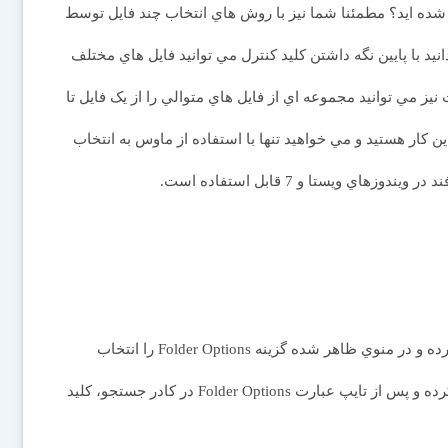
ه شده ايد؟ مطمئنا شما نيز با روش هاي انتخاب چند فايل توسط
د با پايين نگه داشتن کليد کنترل مي توانيد فايل هاي مختلف
 نيز مي توانيد مجموعه اي از فايل هاي متوالي را از يک فايل تا
ين کار هستيد و مي خواهيد تنها با استفاده از ماوس به انتخاب
ي ويستا و 7 قابل استفاده است.
1- به Computer رفته و از Toolbar گزينه Tools را انتخاب کرده و در منوي ظاهر شده گزينه Folder Options را انتخاب
نماييد. همچنين مي توانيد روي گوي استارت ويندوز کليک کرده و پس از تايپ عبارت Folder Options در کادر جستجو، کليد