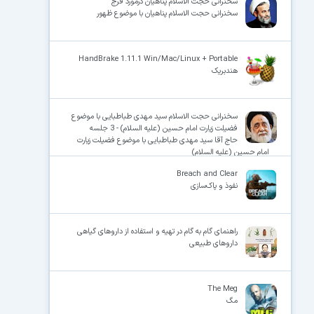
سخنرانی حجت الاسلام پناهیان درمورد فرج
سخنرانی حجت الاسلام پناهیان با موضوع ظهور
HandBrake 1.11.1 Win/Mac/Linux + Portable
هندبریک
سخنرانی حجت الاسلام سید مهدی طباطبایی با موضوع
فضیلت زیارت امام حسین (علیه السلام) - 3 جلسه
حاج آقا سید مهدی طباطبایی با موضوع فضیلت زیارت
امام حسین (علیه السلام)
Breach and Clear
نفوذ و پاک‌سازی
راهنمای گام به گام در تهیه و استفاده از داروهای گیاهی
داروهای طبیعی
The Meg
مگ