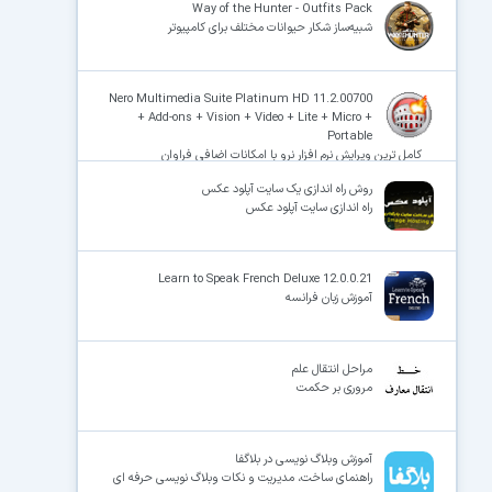
Way of the Hunter - Outfits Pack
شبیه‌ساز شکار حیوانات مختلف برای کامپیوتر
Nero Multimedia Suite Platinum HD 11.2.00700
+ Add-ons + Vision + Video + Lite + Micro +
Portable
کامل ترین ویرایش نرم افزار نرو با امکانات اضافی فراوان
روش راه اندازی یک سایت آپلود عکس
راه اندازی سایت آپلود عکس
Learn to Speak French Deluxe 12.0.0.21
آموزش زبان فرانسه
مراحل انتقال علم
مروری بر حکمت
آموزش وبلاگ نویسی در بلاگفا
راهنمای ساخت، مدیریت و نکات وبلاگ نویسی حرفه ای