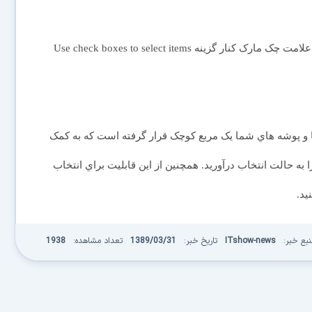
2- به تب View مراجعه کنيد و از بخش Advanced Settings علامت چک مارک کنار گزينه Use check boxes to select items
ا و پوشه هاي شما يک مربع کوچک قرار گرفته است که به کمک
ا به حالت انتخاب درآوريد. همچنين از اين قابليت براي انتخاب
يد.
نبع خبر:
ITshow-news
تاریخ خبر:
1389/03/31
تعداد مشاهده:
1938