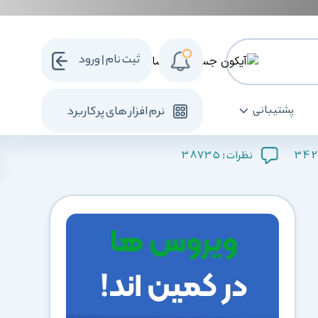
ثبت نام | ورود
پشتیبانی
نرم افزار های پرکاربرد
38735
342
نظرات :