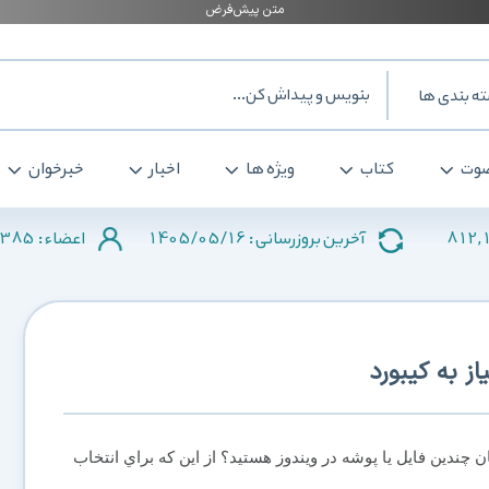
ه بندی ها
وت
کتاب
ویژه ها
اخبار
خبرخوان
385
1405/05/16
812,
آخرین بروزرسانی :
اعضاء :
ز به کیبورد
ن چندين فايل يا پوشه در ويندوز هستيد؟ از اين که براي انتخاب