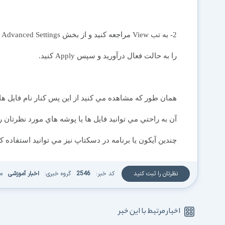
را به حالت فعال درآوريد و سپس Apply کنيد.
همان طور که مشاهده مي کنيد از اين پس کنار نام فايل ه
آن به راحتي مي توانيد فايل ها يا پوشه هاي مورد نظرتان ر
چندين آيکون يا برنامه در دسکتاپ نيز مي توانيد استفاده کن
نظرتان را ثبت کنید
کد خبر:
2546
گروه خبری:
اخبار آموزشی
م
اخبار مرتبط با این خبر