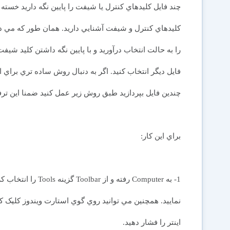
چند فايل کليدهاي کنترل يا شيفت را پايين نگه داريد خست
کليدهاي کنترل و شيفت آشنايي داريد. همان طور که مي داني
را به حالت انتخاب درآوريد و با پايين نگه داشتن کليد شيفت
فايل ديگر انتخاب کنيد. اگر به دنبال روش ساده تري براي ا
چندين فايل بپردازيد طبق روش زير عمل کنيد ضمنا اين ترفند در ويندوزها
براي اين کار:
اينتر را فشار دهيد.