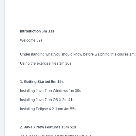
Introduction 5m 33s
در حال آماده‌سازی لینک دانلود...
Welcome 39s
15
Understanding what you should know before watching this course 1
Using the exercise files 3m 30s
⚡ اعضای VIP دانلود را بلافاصله و بدون معطلی شروع می‌کنند
1. Getting Started 9m 15s
Installing Java 7 on Windows 1m 39s
۱۹۰,۰۰۰
🛡️ ۱۸ سال سابقه اعتبار
⭐ بیش از
کاربر عضو ویژه
Installing Java 7 on OS X 2m 41s
⭐ فقط یک بار عضو شوید؛ همیشه بدون انتظار دانلود کنید
Installing Eclipse 4.2 Juno 4m 55s
دیگر هیچ‌وقت منتظر نمانید (دانلود فوری)
⚡
حذف کامل صف و زمان انتظار برای تمام فایل‌ها
2. Java 7 New Features 15m 51s