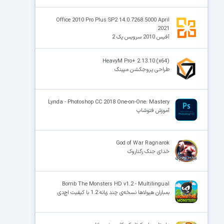
Office 2010 Pro Plus SP2 14.0.7268.5000 April
2021
آفیس 2010 سرویس پک 2
HeavyM Pro+ 2.13.10 (x64)
طراحی پروجکشن مپینگ
Lynda - Photoshop CC 2018 One-on-One: Mastery
آموزش فتوشاپ
God of War Ragnarok
خدای جنگ رگناروک
Bomb The Monsters HD v1.2 - Multilingual
بمباران هیولاها نسخه‌ی چند زبانه 1.2 با کیفیت اچ‌دی