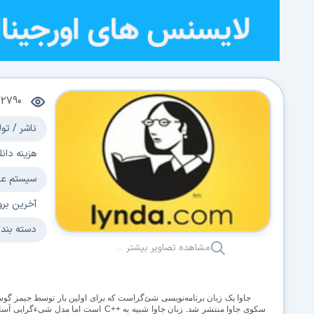
22790
ناشر / تول
هزینه دانل
سیستم عا
آخرین برو
دسته بند
مشاهده تصاویر بیشتر ...
سکوی جاوا منتشر شد. زبان جاوا شبیه به ++
C
است اما مدل شیءگرایی آسان‌ت