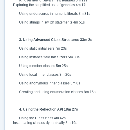
An overview of Java 7 new features 3m 12s
با حداکثر سرعت اینترنت خود دانلود کنید
🚀
Exploring the simplified use of generics 4m 17s
استفاده از تمام ظرفیت و پهنای باند شبکه شما
Using underscores in numeric literals 3m 31s
ادامه دانلود پس از قطع اینترنت
Using strings in switch statements 4m 51s
⛓️
پشتیبانی کامل از ۳۲ کانکشن بدون از دست رفتن فایل
3. Using Advanced Class Structures 33m 2s
دسترسی نامحدود به دستیار هوشمند AI
🤖
راهنمای نصب، رفع خطاهای کرک و پیشنهاد نرم‌افزارهای کاربردی
Using static initializers 7m 23s
Using instance field initializers 5m 30s
🗄️ دسترسی به آرشیو کامل نسخه‌ها
🤖 دسترسی نامحدود به هوش مصنوعی
📂 دانلود موازی چند فایل
Using member classes 5m 25s
✉️ خبرنامه آپدیت نرم‌افزارها
Using local inner classes 3m 20s
⚡ همین حالا بدون انتظار دانلود کن
Using anonymous inner classes 3m 8s
⭐
فقط کمتر از روزی ۱,۰۰۰ تومان
(معادل ماهیانه 27,250 تومان در اشتراک یک‌ساله)
Creating and using enumeration classes 8m 16s
قبلاً عضو شدم — ورود به حساب کاربری
4. Using the Reflection API 18m 27s
Using the Class class 4m 42s
Instantiating classes dynamically 8m 19s