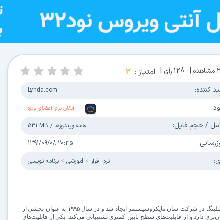
مشاهده |
128
رأی |
امتیاز :
3
ید کننده:
Lynda.com
ود:
رایگان برای اعضای ویژه
مل / حجم فایل:
همه ویندوزها
/
531 MB
زرسانی:
1391/09/08 20:35
ی:
نرم افزار
آموزشی
برنامه نویسی
جاوا یک زبان برنامه‌نویسی شئ‌گراست که برای اولین بار توسط جیمز گوسلینگ در شرکت سان مایکروسیستمز ایجاد شد و در سال ۱۹۹۵ به عنوان بخشی از
ری دارد و از قابلیت‌های سطح پایین کمتری پشتیبانی می‌کند. یکی از قابلیت‌های