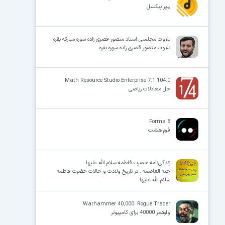
پلیر پیکسل
×
تلاوت مجلسی استاد منصور قصری زاده سوره مبارکه بقره
تلاوت منصور قصری زاده سوره بقره
Math Resource Studio Enterprise 7.1.104.0
حل معادلات ریاضی
Forma 8
فرم هشت
زندگی‌نامه حضرت فاطمه سلام الله علیها
جنه العاصمه : در تاریخ ولادت و حالات حضرت فاطمه
سلام الله علیها
Warhammer 40,000: Rogue Trader
وارهمر 40000 برای کامپیوتر