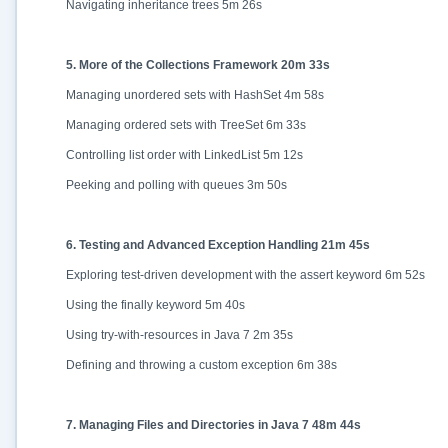
Navigating inheritance trees 5m 26s
5. More of the Collections Framework 20m 33s
Managing unordered sets with HashSet 4m 58s
Managing ordered sets with TreeSet 6m 33s
Controlling list order with LinkedList 5m 12s
Peeking and polling with queues 3m 50s
6. Testing and Advanced Exception Handling 21m 45s
Exploring test-driven development with the assert keyword 6m 52s
Using the finally keyword 5m 40s
Using try-with-resources in Java 7 2m 35s
Defining and throwing a custom exception 6m 38s
7. Managing Files and Directories in Java 7 48m 44s