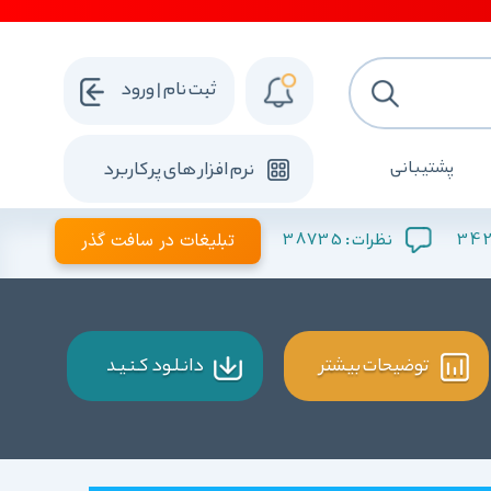
ثبت نام | ورود
پشتیبانی
نرم افزار های پرکاربرد
342
38735
تبلیغات در سافت گذر
نظرات :
توضیحات بیشتر
دانـلـود کـنـیـد