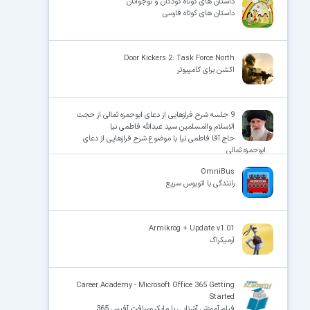
داستان های کوتاه کودکان و نوجوانان
داستان های کوتاه فارسی
Door Kickers 2: Task Force North
اکشن برای کامپیوتر
9 جلسه شرح فرازهایی از دعای ابوحمزه ثمالی از حجت
الاسلام والمسلمین سید عبدالله فاطمی نیا
حاج آقا فاطمی نیا با موضوع شرح فرازهایی از دعای
ابوحمزه ثمالی
OmniBus
رانندگی با اتوبوس سریع
Armikrog + Update v1.01
آرمیکراگ
Career Academy - Microsoft Office 365 Getting
Started
فیلم آموزش آشنایی با مایکروسافت آفیس 365