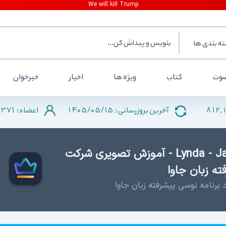
ه بندی ها
وت
کتاب
ویژه ها
اخبار
خبرخوان
371
1405/05/15
812,
آخرین بروزرسانی :
اعضاء :
دانلود Lynda - Java Advanced Training - آموزش تصویری شرکت
ته زبان جاوا
برنامه نوسی پیشرفته زبان جاوا