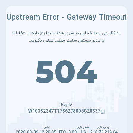
Upstream Error - Gateway Timeout
به نظر می رسد خطایی در سرور هدف شما رخ داده است! لطفا
با مدیر مسئول سایت مقصد تماس بگیرید.
504
Ray ID
W10382347T1786278005C20337
آی پی کاربر
کشور کاربر
زمان
2026-08-09 12:20:35 UTC+0:00
US
216.73.216.64