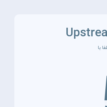
Upstre
ا با