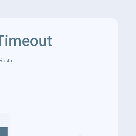
Timeout
به نظ
4