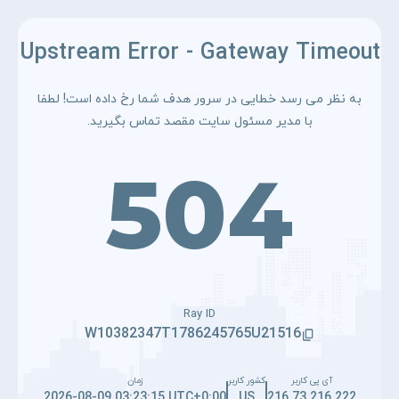
Upstream Error - Gateway Timeout
به نظر می رسد خطایی در سرور هدف شما رخ داده است! لطفا
با مدیر مسئول سایت مقصد تماس بگیرید.
504
Ray ID
W10382347T1786245765U21516
آی پی کاربر
کشور کاربر
زمان
2026-08-09 03:23:15 UTC+0:00
US
216.73.216.222