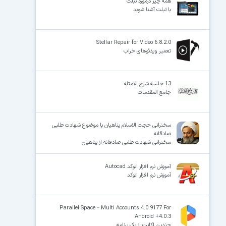
همه چیز درمورد تبلت
با تبلت آشنا شوید
Stellar Repair for Video 6.8.2.0
تعمیر ویدئوهای خراب
13 جلسه شرح الامثله
جامع المقدمات
سخنرانی حجت الاسلام پناهیان با موضوع شهادت طلبی
صادقانه
سخنرانی شهادت طلبی صادقانه از پناهیان
آموزش نرم افزار اتوکد Autocad
آموزش نرم افزار اتوکد
Parallel Space－Multi Accounts 4.0.9177 For
Android +4.0.3
چندین اکانت از یک برنامه