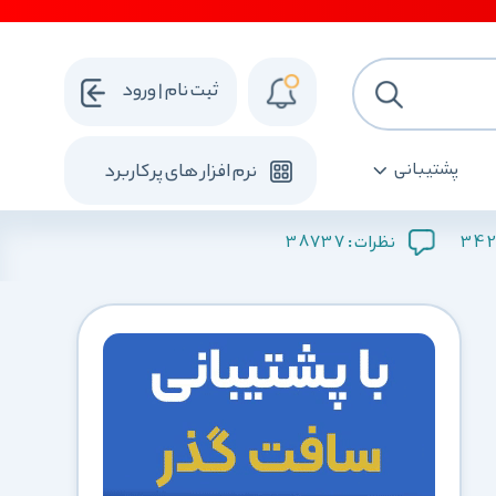
ثبت نام | ورود
پشتیبانی
نرم افزار های پرکاربرد
38737
342
نظرات :