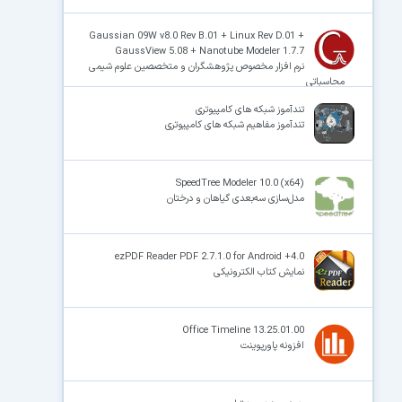
Gaussian 09W v8.0 Rev B.01 + Linux Rev D.01 +
GaussView 5.08 + Nanotube Modeler 1.7.7
نرم افزار مخصوص پژوهشگران و متخصصین علوم شیمی
محاسباتی
تندآموز شبکه های کامپیوتری
تندآموز مفاهیم شبکه های کامپیوتری
SpeedTree Modeler 10.0 (x64)
مدل‌سازی سه‌بعدی گیاهان و درختان
ezPDF Reader PDF 2.7.1.0 for Android +4.0
نمایش کتاب الکترونیکی
Office Timeline 13.25.01.00
افزونه پاورپوینت