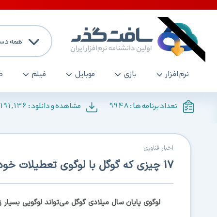
همه دست
نرم افزار
بازی
موبایل
فیلم
ص
191,136
9948
تعداد برنامه ها :
مشاهده و دانلود :
اخبار فناوری
۱۷ چیزی که گوگل با لوگوی تعطیلات خود به شما معرفی می‌کند!