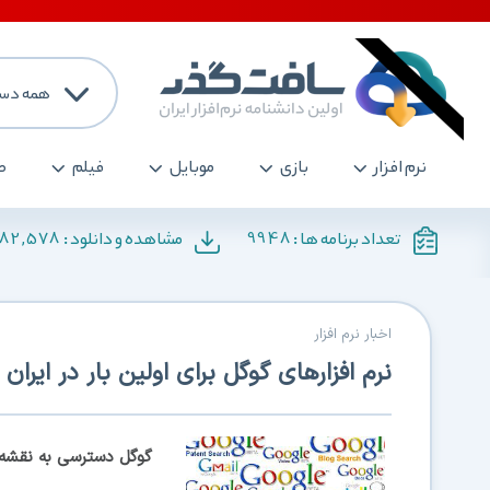
همه دست
نرم افزار
بازی
موبایل
فیلم
ص
182,578
9948
تعداد برنامه ها :
مشاهده و دانلود :
اخبار نرم افزار
نرم افزارهای گوگل برای اولین بار در ایرا
گوگل دسترسی به نقشه، ب