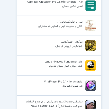
Copy Text On Screen Pro 2.5.0 for Android +4.0
تبدیل عکس به متن
ترس و چگونگی ایجاد آن
کنترل و مدیریت ترس و استرس در سخنرانی
بیوگرافی جهانگردانی
جهانگردان اروپایی در ایران
Lynda - Hadoop Fundamentals
فیلم آموزش اصول بنیادی هادوپ
VitalPlayer Pro 2.1.4 for Android
پلیر تصویری اندروید
سخنرانی حجت الاسلام ناصر رفیعی با موضوع اقدامات
امام حسن عسکری (ع) در جهت حفاظت از شیعه