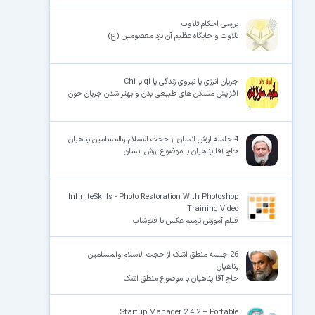
بررسی احکام تلاوت
تلاوت و جایگاه عظیم آن نزد معصومین (ع)
جریان انرژی یا نیروی زندگی یا qi یا Chi
افزایش مسکن های طبیعی بدن و بهتر شدن جریان خون
4 جلسه ارزش انسان از حجت الاسلام والمسلمین پناهیان
حاج آقا پناهیان با موضوع ارزش انسان
InfiniteSkills - Photo Restoration With Photoshop
Training Video
فیلم آموزش ترمیم عکس با فتوشاپ
26 جلسه منطق اشک از حجت الاسلام والمسلمین
پناهیان
حاج آقا پناهیان با موضوع منطق اشک
Startup Manager 2.4.2 + Portable