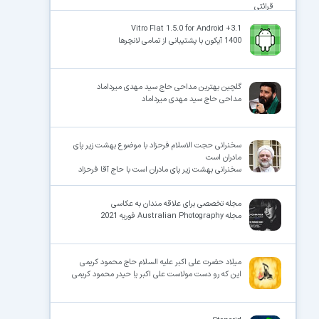
قرائتی
Vitro Flat 1.5.0 for Android +3.1
1400 آیکون با پشتیبانی از تمامی لانچرها
گلچین بهترین مداحی حاج سید مهدی میرداماد
مداحی حاج سید مهدی میرداماد
سخنرانی حجت الاسلام فرحزاد با موضوع بهشت زیر پای
مادران است
سخنرانی بهشت زیر پای مادران است با حاج آقا فرحزاد
مجله تخصصی برای علاقه مندان به عکاسی
مجله Australian Photography فوریه 2021
میلاد حضرت علی اکبر علیه السلام حاج محمود کریمی
این که رو دست مولاست علی اکبر یا حیدر محمود کریمی