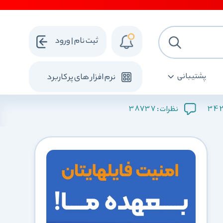
ثبت نام | ورود
پشتیبانی
نرم افزار های پرکاربرد
38737
34
نظرات :