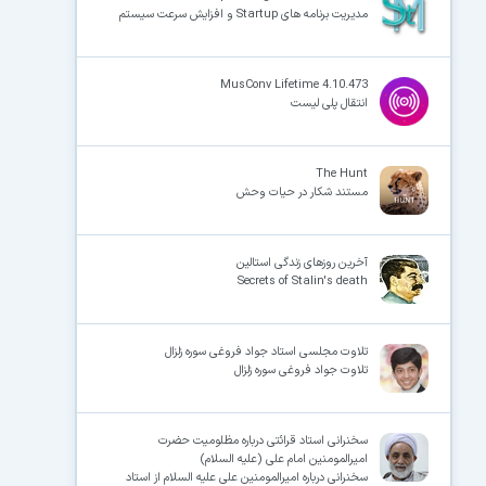
مدیریت برنامه های Startup و افزایش سرعت سیستم
MusConv Lifetime 4.10.473
انتقال پلی لیست
The Hunt
مستند شکار در حیات وحش
آخرین روزهای زندگی استالین
Secrets of Stalin's death
تلاوت مجلسی استاد جواد فروغی سوره زلزال
تلاوت جواد فروغی سوره زلزال
سخنرانی استاد قرائتی درباره مظلومیت حضرت
امیرالمومنین امام علی (علیه السلام)
سخنرانی درباره امیرالمومنین علی علیه السلام از استاد