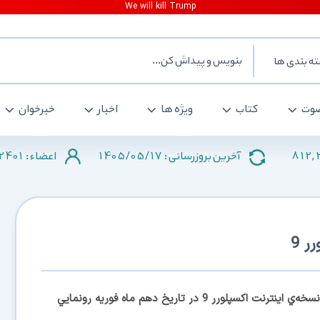
ه بندی ها
وت
کتاب
ویژه ها
اخبار
خبرخوان
2401
1405/05/17
812,
آخرین بروزرسانی :
اعضاء :
ر 9
مايكروسافت اعلام كرد: از آخرين نسخه‌ي اينترنت اكسپلورر 9 در تاريخ دهم ماه فوريه رونمايي