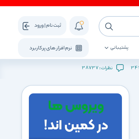
ثبت نام | ورود
پشتیبانی
نرم افزار های پرکاربرد
38737
34
نظرات :