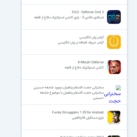
DG2 - Defense Grid 2
شبکه‌ی دفاعی 2 - بازی اکشن استراتژیک دفاع از قلعه
گرامر زبان انگلیسی
گرامر حروف اضافه در زبان انگلیسی
X-Morph Defense
اکشن استراتژیک دفاع از قلعه
سخنرانی حجت الاسلام پناهیان درمورد جامعه حسینی
سخنرانی حجت الاسلام پناهیان با موضوع جامعه
حسینی
Funky Smugglers 1.05 for Android
بازی مسافران قاچاقچی