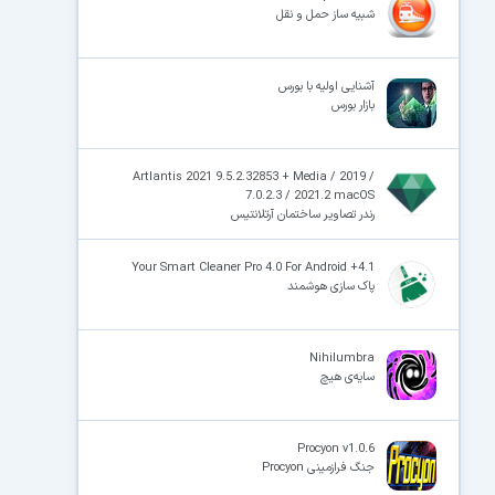
شبیه ساز حمل و نقل
آشنایی اولیه با بورس
بازار بورس
Artlantis 2021 9.5.2.32853 + Media / 2019 /
7.0.2.3 / 2021.2 macOS
رندر تصاویر ساختمان آرتلانتیس
Your Smart Cleaner Pro 4.0 For Android +4.1
پاک سازی هوشمند
Nihilumbra
سایه‌ی هیچ
Procyon v1.0.6
جنگ فرازمینی Procyon