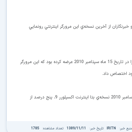
برنگاران از آخرين نسخه‌ي اين مرورگر اينترنتي رونمايي
پيش از اين مايكروسافت نسخه بتا از اينترنت اكسپلورر 9 را در تاريخ 15 ماه سپتامبر 2010 عرضه كرده بود كه اين مرورگر
برخي شركت‌هاي تحقيقاتي هم‌چنين اعلام كردند در ماه دسامبر 2010 نسخه‌ي بتا اينترنت اكسپلورر 9، پنج درصد از
نبع خبر:
IRITN
تاریخ خبر:
1389/11/11
تعداد مشاهده:
1785