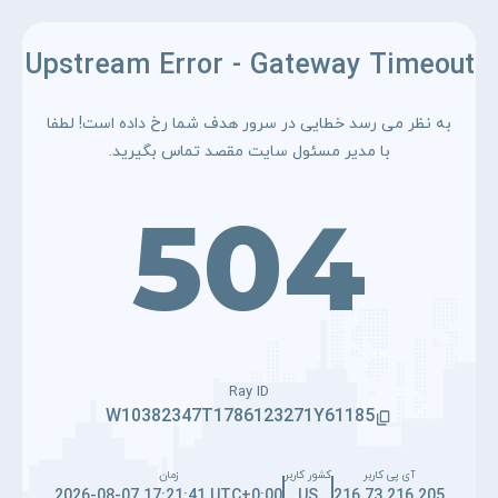
Upstream Error - Gateway Timeout
به نظر می رسد خطایی در سرور هدف شما رخ داده است! لطفا
با مدیر مسئول سایت مقصد تماس بگیرید.
504
Ray ID
W10382347T1786123271Y61185
آی پی کاربر
کشور کاربر
زمان
2026-08-07 17:21:41 UTC+0:00
US
216.73.216.205