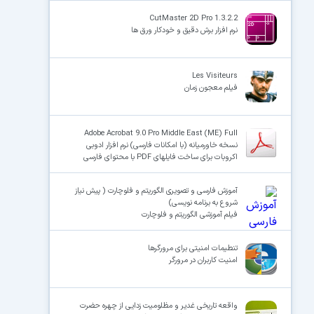
CutMaster 2D Pro 1.3.2.2
نرم افزار برش دقیق و خودکار ورق ها
Les Visiteurs
فیلم معجون زمان
Adobe Acrobat 9.0 Pro Middle East (ME) Full
نسخه خاورمیانه (با امکانات فارسی) نرم افزار ادوبی
اکروبات برای ساخت فایلهای PDF با محتوای فارسی
آموزش فارسی و تصویری الگوریتم و فلوچارت ( پیش نیاز
شروع به برنامه نویسی)
فیلم آموزشی الگوریتم و فلوچارت
تنطیمات امنیتی برای مرورگرها
امنیت کاربران در مرورگر
واقعه تاریخی غدیر و مظلومیت زدایی از چهره حضرت