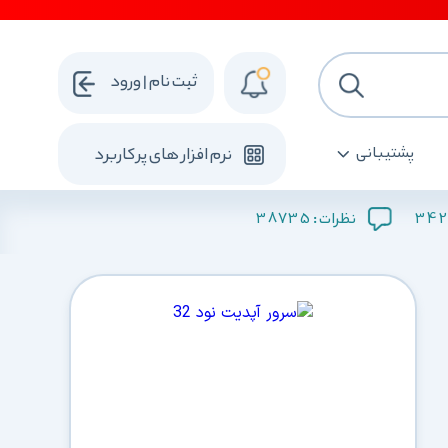
ثبت نام | ورود
پشتیبانی
نرم افزار های پرکاربرد
38735
342
نظرات :