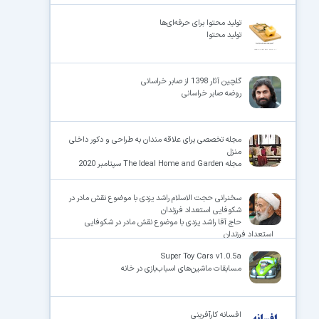
تولید محتوا برای حرفه‌ای‌ها
تولید محتوا
گلچین آثار 1398 از صابر خراسانی
روضه صابر خراسانی
مجله تخصصی برای علاقه مندان به طراحی و دکور داخلی
منزل
مجله The Ideal Home and Garden سپتامبر 2020
سخنرانی حجت الاسلام راشد یزدی با موضوع نقش مادر در
شکوفایی استعداد فرزندان
حاج آقا راشد یزدی با موضوع نقش مادر در شکوفایی
استعداد فرزندان
Super Toy Cars v1.0.5a
مسابقات ماشین‌های اسباب‌بازی در خانه
افسانه کارآفرینی