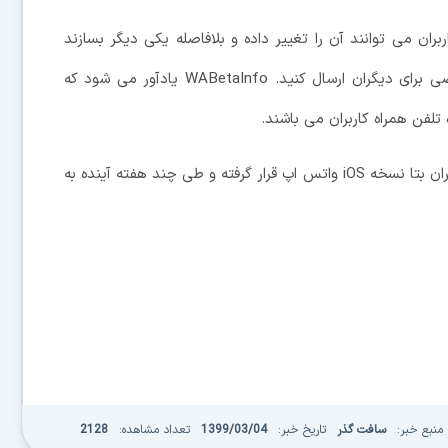
راد خاص لو رفت، کاربران می توانند آن را تغییر داده و بلافاصله یکی دیگر بسازند
بنابراین حتماً بهتر است این رمزینه ها را به صورت شخصی برای دیگران ارسال کنید. WABetaInfo یادآور می شود که
در پایان اشاره کنیم که این ویژگی فعلاً در دسترس کاربران بتا نسخه iOS واتس اپ قرار گرفته و طی چند هفته آینده به
منبع خبر:
سافت گذر
تاریخ خبر:
1399/03/04
تعداد مشاهده:
2128