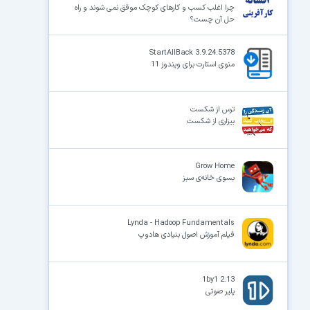
چرا اغلب کسب و کارهای کوچک موفق نمی شوند و راه
حل آن چست؟
StartAllBack 3.9.24.5378
منوی استارت برای ویندوز 11
ترس از شکست
بیزاری از شکست
Grow Home
بسوی خانه‌ی سبز
Lynda - Hadoop Fundamentals
فیلم آموزش اصول بنیادی هادوپ
1by1 2.13
پلیر صوتی