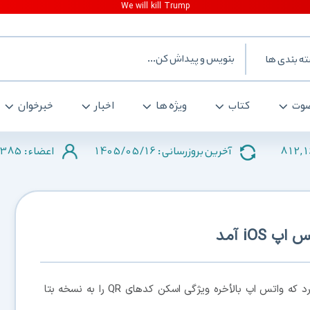
ه بندی ها
وت
کتاب
ویژه ها
اخبار
خبرخوان
385
1405/05/16
812,
آخرین بروزرسانی :
اعضاء :
، وب سایت WABetaInfo فاش کرد که واتس اپ بالأخره ویژگی اسکن کدهای QR را به نسخه بتا