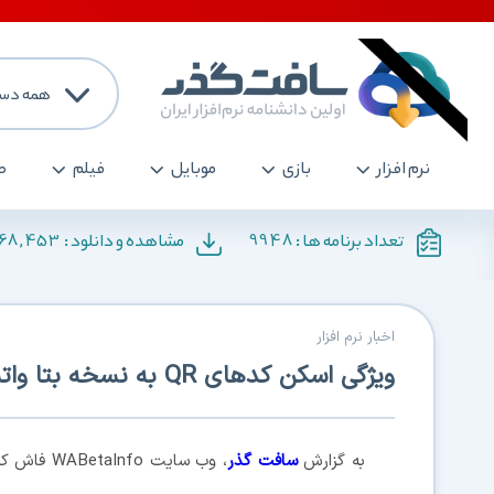
همه دست
نرم افزار
بازی
موبایل
فیلم
ص
168,453
9948
تعداد برنامه ها :
مشاهده و دانلود :
اخبار نرم افزار
ویژگی اسکن کدهای QR به نسخه بتا واتس اپ iOS آمد
به گزارش
سافت گذر