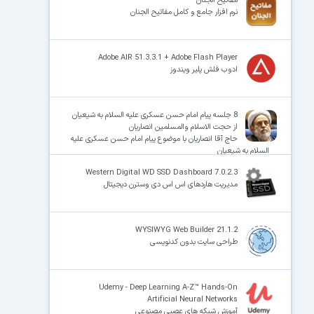
مفاتیح الجنان
نرم افزار جامع و کامل مفاتیح الجنان
Adobe AIR 51.3.3.1 + Adobe Flash Player
ادوب فلش پلیر ویندوز
8 جلسه پیام امام حسن عسکری علیه السلام به شیعیان
از حجت الاسلام والمسلمین انصاریان
حاج آقا انصاریان با موضوع پیام امام حسن عسکری علیه
السلام به شیعیان
Western Digital WD SSD Dashboard 7.0.2.3
مدیریت هاردهای اس اس دی وسترن دیجیتال
WYSIWYG Web Builder 21.1.2
طراحی سایت بدون کدنویسی
Udemy - Deep Learning A-Z™ Hands-On
Artificial Neural Networks
آموزش شبکه های عصبی مصنوعی