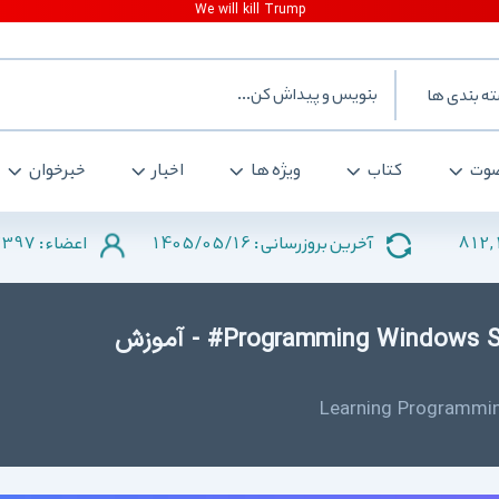
ه بندی ها
وت
کتاب
ویژه ها
اخبار
خبرخوان
2397
1405/05/16
812,
آخرین بروزرسانی :
اعضاء :
دانلود کتاب Programming Windows Store Apps with C# - آموزش
Learning Programmin