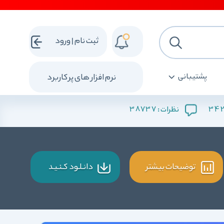
ثبت نام | ورود
پشتیبانی
نرم افزار های پرکاربرد
38737
34
نظرات :
توضیحات بیشتر
دانـلـود کـنـیـد