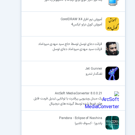
آموزش نرم افزار CorelDRAW X4
آموزش کورل دراو ایکس4
قرائت دعای توسل توسط حاج سید مهدی میرداماد
قرائت سید مهدی میرداماد دعای توسل
Jet Gunner
تفنگدار تندرو
ArcSoft MediaConverter 8.0.0.21
یک مبدل ویدیویی پرقدرت با توانایی تبدیل فرمت فایل
های ضبط شده توسط گیرنده های دیجیتال
Pandora - Eclipse of Nashira
پاندورا - کسوف ناشیرا