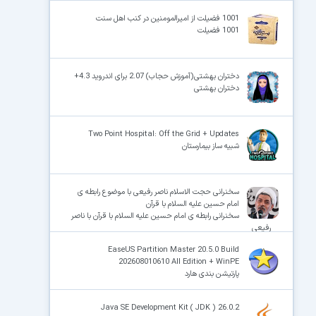
1001 فضیلت از امیرالمومنین در کنب اهل سنت
1001 فضیلت
دختران بهشتی(آموزش حجاب) 2.07 برای اندروید 4.3+
دختران بهشتی
Two Point Hospital: Off the Grid + Updates
شبیه ساز بیمارستان
سخنرانی حجت الاسلام ناصر رفیعی با موضوع رابطه ی
امام حسین علیه السلام با قرآن
سخنرانی رابطه ی امام حسین علیه السلام با قرآن با ناصر
رفیعی
EaseUS Partition Master 20.5.0 Build
202608010610 All Edition + WinPE
پارتیشن بندی هارد
Java SE Development Kit ( JDK ) 26.0.2