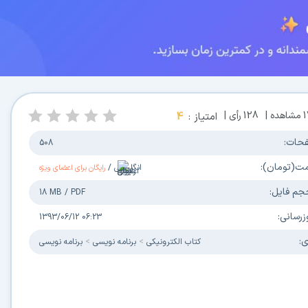
مشاهده |
128
رأی |
امتیاز :
4
حات:
508
مت(تومان):
انگلیسی
/
رایگان برای اعضای ویژه
جم فایل:
18 MB
/
PDF
زرسانی:
1393/06/12 06:23
ی:
كتاب الكترونیکی
برنامه نویسی
برنامه نویسی