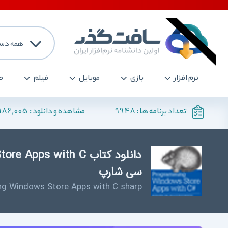
همه دست
نرم افزار
بازی
موبایل
فیلم
ص
186,005
9948
تعداد برنامه ها :
مشاهده و دانلود :
سی شارپ
g Windows Store Apps with C sharp