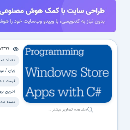
17399
تعداد صف
زبان / قی
فرمت / ح
آخرین برو
دسته بند
مشاهده تصاویر بیشتر ...