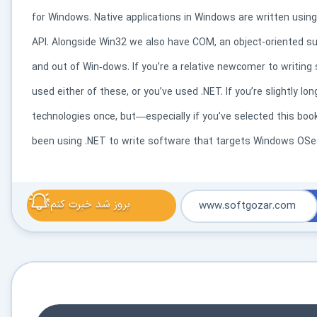
کاربردی
for Windows. Native applications in Windows are written using 
API. Alongside Win32 we also have COM, an object-oriented s
✓
دانلود فوری و بی‌معطلی:
حذف کامل صف و زمان انتظار برای تمام فایل‌ها
and out of Win‐dows. If you’re a relative newcomer to writing
✓
حداکثر سرعت پهنای باند:
استفاده از تمام سرعت اینترنت با ۳۲ کانکشن
used either of these, or you’ve used .NET. If you’re slightly lo
✓
ثبات دانلود (Resume):
ادامه دانلود پس از قطع اینترنت و دانلود موازی چند فایل
technologies once, but—especially if you’ve selected this boo
✓
آرشیو کامل نسخه‌ها:
دسترسی به تمام نسخه‌های قدیمی نرم‌افزارها
been using .NET to write software that targets Windows OSe
⚡ ارتقا به حساب VIP و دانلود فوری
⭐
فقط کمتر از روزی 1,093 تومان
(معادل ماهیانه 33,250 تومان در اشتراک یک‌ساله)
بروز شد خبرت کنم؟
www.softgozar.com
قبلاً عضو شدم — ورود به حساب کاربری