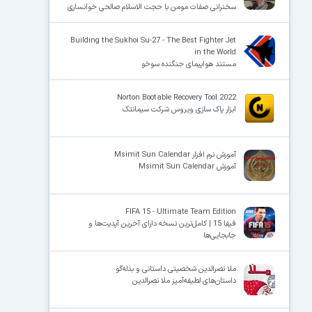
سخنرانی صفات مومن با حجت الاسلام صالحی خوانساری
Building the Sukhoi Su-27 - The Best Fighter Jet
in the World
مستند هواپیمای جنگنده سوخو
Norton Bootable Recovery Tool 2022
ابزار پاک سازی ویروس شرکت سیمانتک
آموزش نرم افزار Msimit Sun Calendar
آموزش Msimit Sun Calendar
FIFA 15 - Ultimate Team Edition
فیفا 15 | کامل‌ترین نسخه دارای آخرین آپدیت‌ها و
جابجایی‌ها
ملا نصرالدین شخصیتی داستانی و بذله‌گو
داستان‌های لطیفه‌آمیز ملا نصرالدین