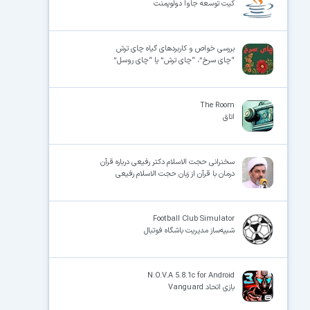
کیت توسعه جاوا دولوپمنت
بررسی خواص و کاربردهای گیاه چای ترش
“چای سرخ”، “چای ترش” یا “چای روسل”
The Room
اتاق
سخنرانی حجت الاسلام دکتر رفیعی درباره قرآن
درمان با قرآن از زبان حجت الاسلام رفیعی
Football Club Simulator
شبیه‌ساز مدیریت باشگاه فوتبال
N.O.V.A 5.8.1c for Android
بازی اتحاد Vanguard