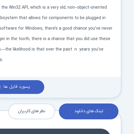
the Win32 API, which is a very old, non−object-oriented
ubsystem that allows for components to be plugged in
 software for Windows, there’s a good chance you’ve never
nger in the tooth, there is a chance that you did use these
k—the likelihood is that over the past
n
years you’ve
s.
پسورد فایل ها
لینک های دانلود
نظر های کاربران