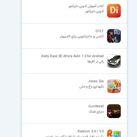
کتاب آموزش آدوبی دایرکتور
آدوبی دایرکتور
×
GYLT
اکشن و ماجراجویی برای کامپیوتر
Rally Race 3D Africa 4x4+ 1.0 for Android
رالی در آفریقا
Janes Zoo
نگهداری باغ وحش
GunWorld
دنیای تفنگ
3.5 / Radmin 3.4
یک نرم افزار قوی برای ارتباط با کامپیوتر راه دور