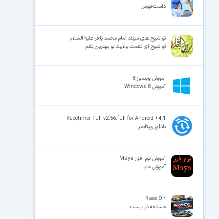
داست‌فورس
تواشیح های میلاد امام محمد باقر علیه السلام
تواشیح ای نعمت ولایت تو بهترین نِعَم
آموزش ویندوز 8
آموزش Windows 8
Repetimer Full v2.56.full for Android +4.1
یادآور رپیتایمر
آموزش نرم افزار Maya
آموزش مایا
Race On
مسابقه در پیست