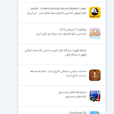
Lynda - Understanding Secure Sockets Layer
فیلم آموزش آشنایی با لایه‌ی سوکت‌های امن - اس‌اس‌ال
نورالانوار 2 (ویرایش 2.3)
نخستین دائرة المعارف چند رسانه ای قرآن کریم
شرائط ظهور از دیدگاه قرآن کریم بر اساس آثار استاد قرائتی
ظهور از دیدگاه قرآن
مستند سیاسی جنجالی خارج از دید - تمام قسمت‌ها
مستند خارج از دید
مرجع ترفندهای رجیستری
ترفندهای رجیستری
Dustforce DX