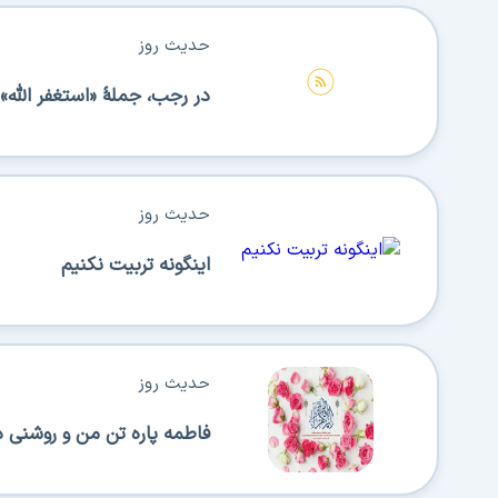
حدیث روز
در رجب، جملۀ «استغفر اللّٰه» را
حدیث روز
اینگونه تربیت نکنیم
حدیث روز
فاطمه پاره تن من و روشنى د