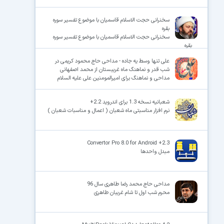
سخنرانی حجت الاسلام قاسمیان با موضوع تفسیر سوره
بقره
سخنرانی حجت الاسلام قاسمیان با موضوع تفسیر سوره
بقره
علی تنها وسط یه جاده - مداحی حاج محمود کریمی در
شب قدر و نماهنگ ماه غریبستان از محمد اصفهانی
مداحی و نماهنگ برای امیرالمومنین علی علیه السلام
شعبانیه نسخه 1.3 برای اندروید 2.2+
نرم افزار مناسبتی ماه شعبان ( اعمال و مناسبات شعبان )
Convertor Pro 8.0 for Android +2.3
مبدل واحدها
مداحی حاج محمد رضا طاهری سال 96
محرم شب اول تا شام غریبان طاهری