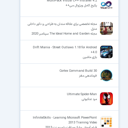
MultiPack Visual C++ Installer 4.2
پکیج کامل ویژوال سی++
مجله تخصصی برای علاقه مندان به طراحی و دکور داخلی
منزل
مجله The Ideal Home and Garden سپتامبر 2020
Drift Mania - Street Outlaws 1.18 for Android
+4.0
بازی ماشین
Cortex Command Build 30
فرماندهی مغز
Ultimate Spider-Man
مرد عنکبوتی
InfiniteSkills - Learning Microsoft PowerPoint
2013 Training Video
فیلم آموزش مایکروسافت پاوِرپویـنت 2013