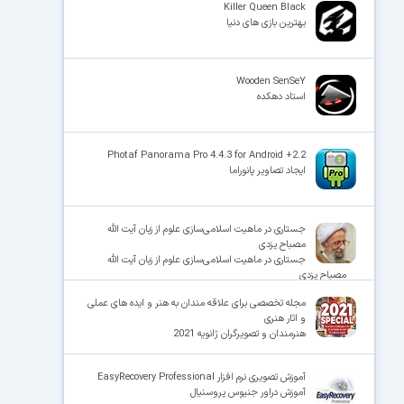
Killer Queen Black
بهترین بازی های دنیا
Wooden SenSeY
استاد دهکده
Photaf Panorama Pro 4.4.3 for Android +2.2
ایجاد تصاویر پانوراما
جستاری در ماهیت اسلامی‌سازی علوم از زبان آیت الله
مصباح یزدی
جستاری در ماهیت اسلامی‌سازی علوم از زبان آیت الله
مصباح یزدی
مجله تخصصی برای علاقه مندان به هنر و ایده های عملی
و اثار هنری
هنرمندان و تصویرگران ژانویه 2021
آموزش تصویری نرم افزار EasyRecovery Professional
آموزش دراور جنیوس پروسنیال