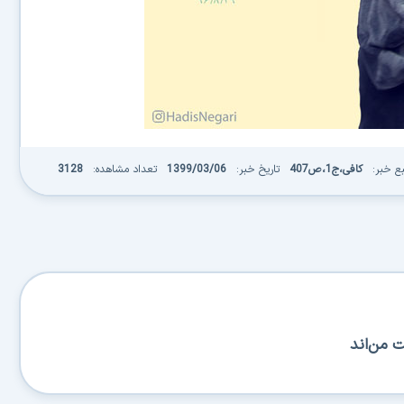
خبر:
کافی،ج1،ص407
تاریخ خبر:
1399/03/06
تعداد مشاهده:
3128
من‌اند