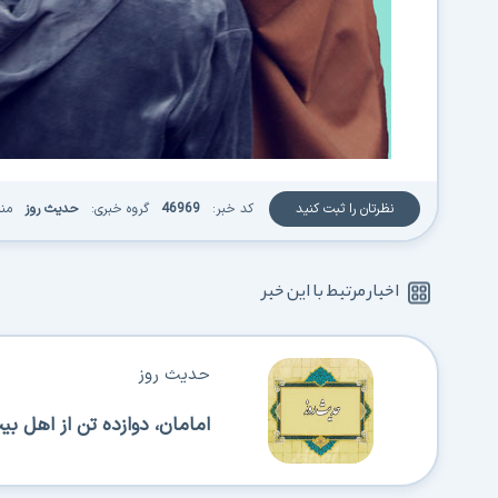
نظرتان را ثبت کنید
کد خبر:
46969
گروه خبری:
حدیث روز
منبع 
اخبار مرتبط با این خبر
حدیث روز
امامان، دوازده تن از اهل بیت 