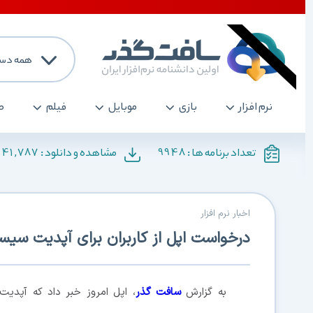
همه دسته 
نرم افزار
بازی
موبایل
فیلم
صو
,141,787
9948
تعداد برنامه ها :
مشاهده و دانلود :
اخبار نرم افزار
درخواست اپل از کاربران برای آپدیت سیستم 
به گزارش
سافت گذر