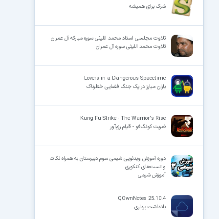
شرک برای همیشه
تلاوت مجلسی استاد محمد اللیثی سوره مبارکه آل عمران
تلاوت محمد اللیثی سوره آل عمران
Lovers in a Dangerous Spacetime
یاران مبارز در یک جنگ فضایی خطرناک
Kung Fu Strike - The Warrior's Rise
ضربت کونگ‌فو - قیام رزم‌آور
دوره آموزش ویدئویی شیمی سوم دبیرستان به همراه نکات
و تست‌های کنکوری
آموزش شیمی
QOwnNotes 25.10.4
یادداشت برداری