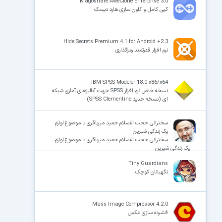
Magoshare AweClone Enterprise 3.0
کپی کامل و کلون سازی هارد دیسک
Hide Secrets Premium 4.1 for Android +2.3
نرم افزار قدرتمند رمزگذاری
IBM SPSS Modeler 18.0 x86/x64
نسخه خاص نرم افزار SPSS‌ جهت آنالیزهای آماری شبکه
ای (نسخه جدید SPSS Clementine)
سخنرانی حجت الاسلام حمید میرباقری با موضوع لوازم
یک زندگی شیرین
سخنرانی حجت الاسلام حمید میرباقری با موضوع لوازم
یک زندگی شیرین
Tiny Guardians
نگهبانان کوچک
Mass Image Compressor 4.2.0
فشرده سازی عکس