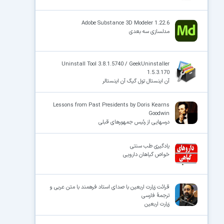
Adobe Substance 3D Modeler 1.22.6
مدلسازی سه بعدی
Uninstall Tool 3.8.1.5740 / GeekUninstaller
1.5.3.170
آن اینستال تول گیگ آن اینستالر
Lessons from Past Presidents by Doris Kearns
Goodwin
درسهایی از رئیس جمهورهای قبلی
یادگیری طب سنتی
خواص گیاهان دارویی
قرائت زیارت اربعین با صدای استاد فرهمند با متن عربی و
ترجمهٔ فارسی‌‌‌‌‌
زیارت اربعین