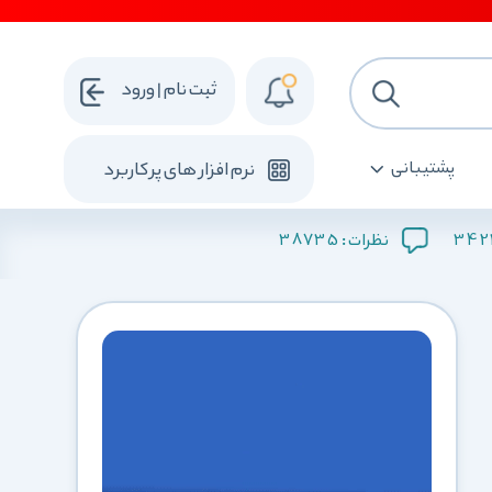
ثبت نام | ورود
پشتیبانی
نرم افزار های پرکاربرد
38735
34
نظرات :