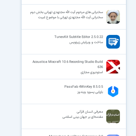
سخنرانی های مرحوم آیت الله مجتهدی تهرانی بخش دوم
سخنرانی آیت الله مجتهدی تهرانی با موضوع غیبت
TunesKit Subtitle Editor 2.5.0.22
ساخت و ویرایش زیرنویس
Acoustica Mixcraft 10.6 Recording Studio Build
636
استودیوی مجازی
PassFab 4WinKey 8.5.0.5
بازیابی پسورد ویندوز
معرفى انسان قرآنى
مقدمه‌ای بر جهان‌ بینی اسلامی