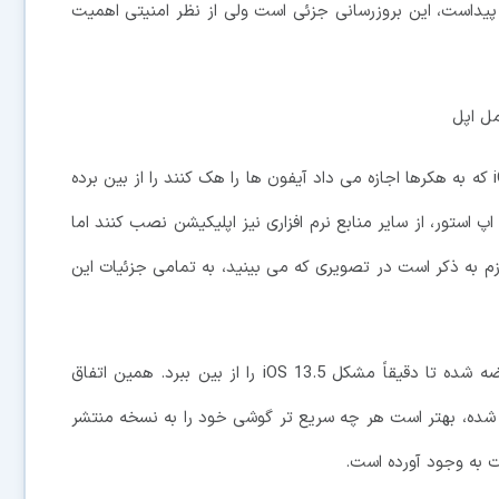
داست، این بروزرسانی جزئی است ولی از نظر امنیتی اهمیت
ن آپدیت یکی از مشکلات امنیتی موجود در iOS 13.5 که به هکرها اجازه می داد آیفون ها را هک کنند را از بین برده
 استور، از سایر منابع نرم افزاری نیز اپلیکیشن نصب کنند اما
ه ذکر است در تصویری که می بینید، به تمامی جزئیات این
همان طور که مشخص است، iPadOS 13.5.1 هم عرضه شده تا دقیقاً مشکل iOS 13.5 را از بین ببرد. همین اتفاق
ضیحات داده شده، بهتر است هر چه سریع تر گوشی خود را به نسخه منتشر