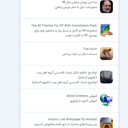
مداحی نریمان پناهی سال 98
محرم شب اول تا شام غریبان پناهی
The 40 Themes For XP With Installation Pack
مجموعه 40 تم کامل و بسیار زیبا و منحصر بفرد برای
ویندوز XP با قابلیت نصب
The Hunt
مستند شکار در حیات وحش
تواشیح خاطره انگیز اسماء الحسنی گروه اهل بیت
(علیهم السلام)
تواشیح اسماء الحسنی گروه اهل بیت (علیهم السلام)
آموزش Active Directory
آموزش اکتیو دایرکتوری
Imams Live Wallpaper for Android
پس زمینه های متحرک از حرم ائمه مخصوص آندروید