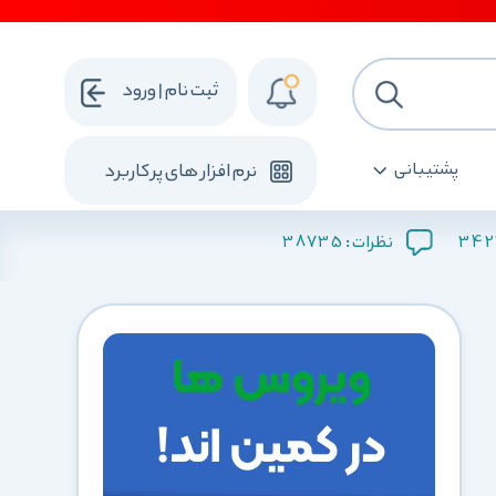
ثبت نام | ورود
پشتیبانی
نرم افزار های پرکاربرد
38735
342
نظرات :