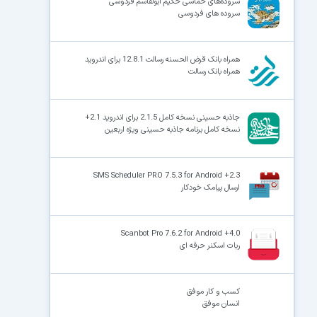
سروده‌های حماسی حکیم ابولقاسم فردوسی
سروده های فردوسی
همراه بانک قرض الحسنه رسالت 12.8.1 برای اندروید
همراه بانک رسالت
جاذبه حسینی نسخه کامل 2.1.5 برای اندروید 2.1+
نسخه کامل برنامه جاذبه حسینی ویژه اربعین
SMS Scheduler PRO 7.5.3 for Android +2.3
ارسال پیامک خودکار
Scanbot Pro 7.6.2 for Android +4.0
ربات اسکنر حرفه ای
کسب و کار موفق
انسان موفق