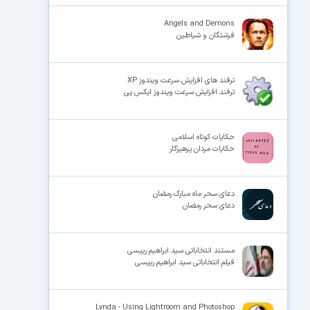
Angels and Demons
فرشتگان و شیاطین
ترفند های افزایش سرعت ویندوز XP
ترفند افزایش سرعت ویندوز ایکس پی
حکایات کوتاه اسلامی
حکایات مردان پرهیزگار
دعای سحر ماه مبارک رمضان
دعای سحر رمضان
مستند انتخاباتی سید ابراهیم رییسی
فیلم انتخاباتی سید ابراهیم رییسی
Lynda - Using Lightroom and Photoshop