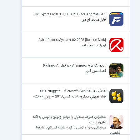
File Expert Pro 8.3.0 / HD 2.3.0 for Android +4.1
فایل منیجر اچ دی
Avira Rescue System 02.2025 [Rescue Disk]
اویرا دیسک نجات
Richard Anthony - Aranjuez Mon Amour
آهنگ مون آمور
CBT Nuggets - Microsoft Excel 2013 77-420
فیلم آموزش مایکروسافت اکسل 2013 – آزمون 77-420
سخنرانی علیرضا پناهیان با موضوع نوروز و توسل به ائمه
علیهم السلام
سخنرانی نوروز و توسل به ائمه علیهم السلام با علیرضا
پناهیان