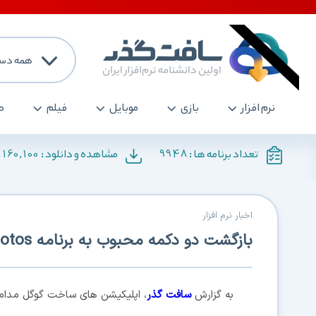
همه دست
نرم افزار
بازی
موبایل
فیلم
ص
,160,100
9948
تعداد برنامه ها :
مشاهده و دانلود :
اخبار نرم افزار
بازگشت دو دکمه محبوب به برنامه Google Photos
به گزارش
سافت گذر
، اپلیکیشن های ساخت گوگل مدام 