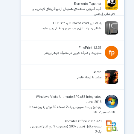
Elements Together
فیلم آموزش استفاده‌ی همزمان از نرم‌افزارهای لایت‌روم و
فتوشاپ اِلِمِنتس
راه اندازی IIS Web Server و FTP Site
آشنایی با راه اندازی وب سرور و اف تی پی سایت
FinePrint 12.31
مدیریت و صرفه جویی در مصرف جوهر پرینتر
Se7en
هفت با دوبله فارسی
Windows Vista Ultimate SP2 x86 Integrated
June 2013
ویندوز ویستا سرویس پک 2 نسخه 32 بیتی به روز شده تا
20 دسامبر 2012
Portable Office 2007 SP3
نسخه پرتابل آفیس 2007 (مجموعه 9 نرم افزار) سرویس
پک 3