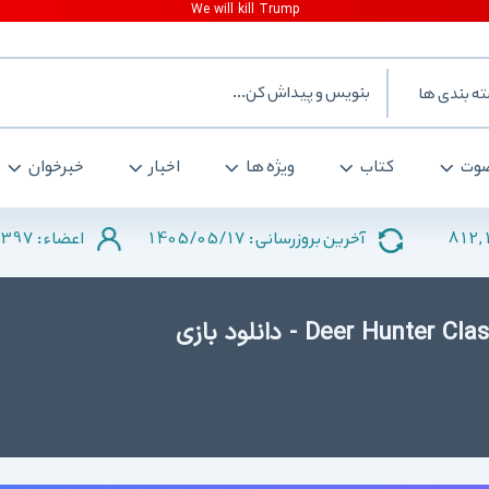
ه بندی ها
وت
کتاب
ویژه ها
اخبار
خبرخوان
397
1405/05/17
812,
آخرین بروزرسانی :
اعضاء :
دانلود Deer Hunter Classic 3.14.0 for Android - دانلود بازی