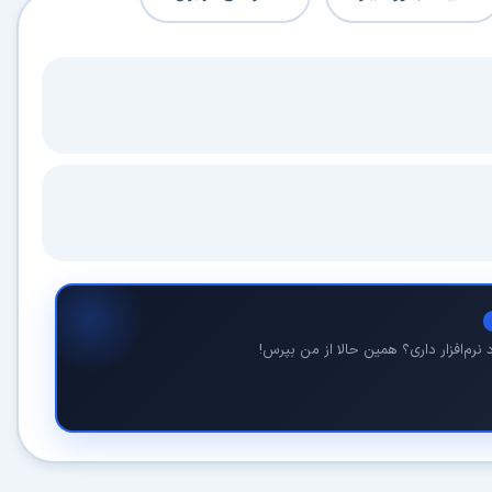
در حال آماده‌سازی لینک دانلود...
15
⚡ اعضای VIP دانلود را بلافاصله و بدون معطلی شروع می‌کنند
نرم‌افزار داری؟ همین حالا از من بپرس!
۱۹۰,۰۰۰
🛡️ ۱۸ سال سابقه اعتبار
⭐ بیش از
کاربر عضو ویژه
⭐ با عضویت ویژه، تمام محدودیت‌ها را بردارید:
دستیار هوشمند AI (ویژه اعضای VIP)
🤖
پاسخ‌گویی فوری به خطاهای نصب، راهنمای خط به‌خط کرک و پیشنهاد نرم‌افزارهای