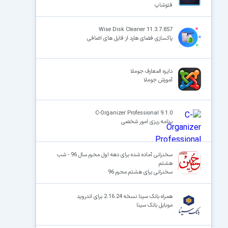
فتوشاپ
Wise Disk Cleaner 11.3.7.857
پاکسازی فضای هارد از فایل های اضافی
دایره المعارف جوملا
آموزش جوملا
C-Organizer Professional 9.1.0
برنامه ریزی امور شخصی
سخنرانی آماده شده برای دهه اول محرم سال 96 - شب
هشتم
سخنرانی برای هشتم محرم 96
همراه بانک سینا نسخه 2.16.24 برای اندروید
موبایل بانک سینا