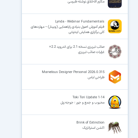
مکارم الاخلاق نوشته طبرسی
Lynda - Webinar Fundamentals
فیلم آموزش اصول بنیادی رایاهمایی (وبینار) – مهارت‌های
کلی برگزاری همایش‌ اینترنتی
صائب تبریزی نسخه 2.1 برای اندروید 2.2+
غزلیات صائب تبریزی
Marvelous Designer Personal 2026.0.315
طراحی لباس
Toki Tori Update 1-14
محبوب و جمع و جور ؛ جوجه زبل
Brink of Extinction
اکشن استراتژیک