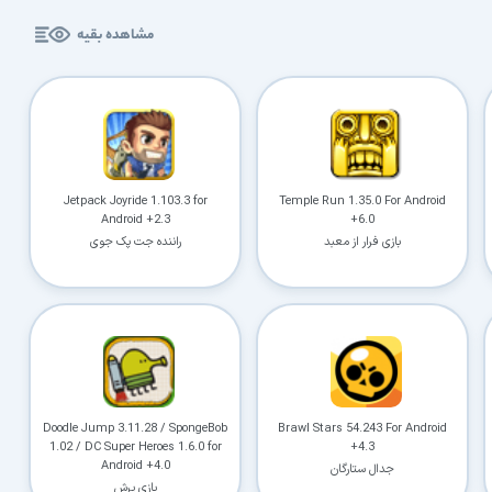
کاربردی
مشاهده بقیه
✓
دانلود فوری و بی‌معطلی:
حذف کامل صف و زمان انتظار برای تمام فایل‌ها
✓
حداکثر سرعت پهنای باند:
استفاده از تمام سرعت اینترنت با ۳۲ کانکشن
✓
ثبات دانلود (Resume):
ادامه دانلود پس از قطع اینترنت و دانلود موازی چند فایل
✓
آرشیو کامل نسخه‌ها:
دسترسی به تمام نسخه‌های قدیمی نرم‌افزارها
Jetpack Joyride 1.103.3 for
Temple Run 1.35.0 For Android
Android +2.3
+6.0
بازی فرار از معبد
راننده جت پک جوی
⚡ ارتقا به حساب VIP و دانلود فوری
⭐
فقط کمتر از روزی 1,093 تومان
(معادل ماهیانه 33,250 تومان در اشتراک یک‌ساله)
قبلاً عضو شدم — ورود به حساب کاربری
Doodle Jump 3.11.28 / SpongeBob
Brawl Stars 54.243 For Android
1.02 / DC Super Heroes 1.6.0 for
+4.3
Android +4.0
جدال ستارگان
بازی پرش