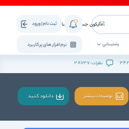
ثبت نام | ورود
پشتیبانی
نرم افزار های پرکاربرد
38737
342
نظرات :
توضیحات بیشتر
دانـلـود کـنـیـد