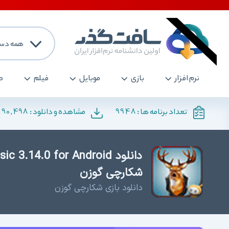
همه دست
نرم افزار
بازی
موبایل
فیلم
ص
190,498
9948
تعداد برنامه ها :
مشاهده و دانلود :
شکارچی گوزن
دانلود بازی شکارچی گوزن