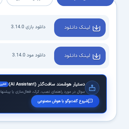
دانلود بازی 3.14.0
لیـنـک دانـلـود
دانلود مود 3.14.0
لیـنـک دانـلـود
دستیار هوشمند سافت‌گذر (AI Assistant)
آنلاین
سوال در مورد راهنمای نصب، کرک، فعال‌سازی یا پیشنهاد 
شروع گفت‌وگو با هوش مصنوعی