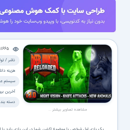
11665
ناشر / تول
هزینه دانل
سیستم عا
آخرین برو
دسته بند
مشاهده تصاویر بیشتر ...
یک بازی اول شخص با موضوع اکشن. شما در این بازی باید با استف