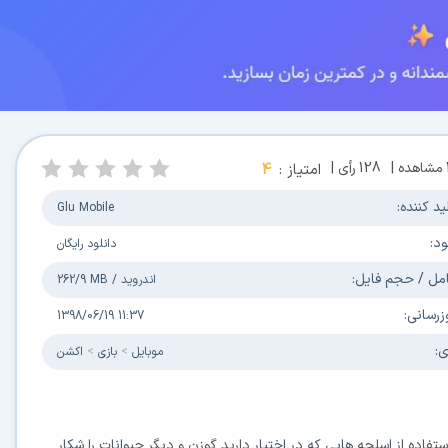
مشاهده |
128
رأی |
امتیاز :
4
ید کننده:
Glu Mobile
ود:
دانلود رایگان
مل / حجم فایل:
اندروید
/
262/9 MB
زرسانی:
1398/06/19 11:37
ی:
موبایل
بازی
اکشن
اده از اسلحه هایی که در اختیار دارید گوزن و دیگر حیوانات را شکار