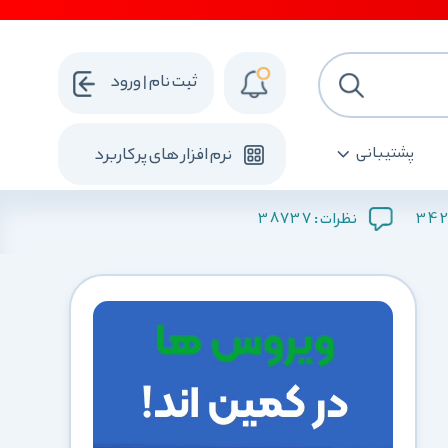
ثبت نام | ورود
پشتیبانی
نرم افزار های پرکاربرد
38737
342
نظرات :