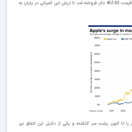
طور موقتی به 467.77 دلار رسید اما در نهایت هر سهم با قیمت 462.83 دلار فروخته شد تا ارزش این کمپانی در پایان به
را تا کنون پشت سر گذاشته و یکی از دلایل این اتفاق نیز