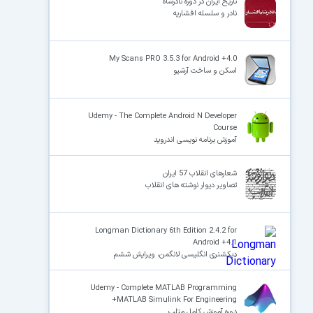
تاریخ ایران در دوره نادرشاه
نادر و سلسله افشاریه
My Scans PRO 3.5.3 for Android +4.0
اسکن و ساخت آرشیو
Udemy - The Complete Android N Developer
Course
آموزش برنامه نویسی اندروید
شعارهای انقلاب 57 ایران
تصاویر دیوار نوشته های انقلاب
Longman Dictionary 6th Edition 2.4.2 for
Android +4.1
دیکشنری انگلیسی لانگمن، ویرایش ششم
Udemy - Complete MATLAB Programming
+MATLAB Simulink For Engineering
دوره آموزش کامل متلب