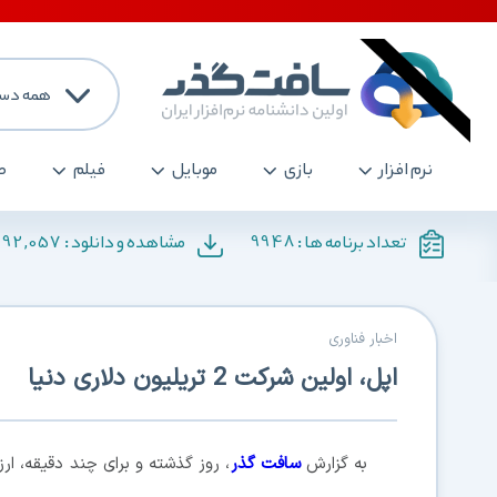
همه دست
نرم افزار
بازی
موبایل
فیلم
ص
192,057
9948
تعداد برنامه ها :
مشاهده و دانلود :
اخبار فناوری
اپل، اولین شرکت 2 تریلیون دلاری دنیا
به گزارش
سافت گذر