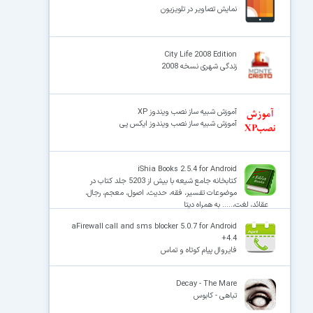
نمایش تصاویر در تلویزیون
City Life 2008 Edition
زندگی شهری نسخه 2008
آموزش شبیه ساز نصب ویندوز XP
آموزش شبیه ساز نصب ویندوز ایکس پی
iShia Books 2.5.4 for Android
کتابخانه جامع شیعه با بیش از 5203 جلد کتاب در
موضوعات تفسیر، فقه، حدیث، اصول، معجم، رجال،
عقائد، لغت،..... به همراه دیتا
aFirewall call and sms blocker 5.0.7 for Android
+4.4
فایروال پیام کوتاه و تماس
Decay - The Mare
تباهی - کابوس