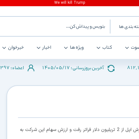
ه بندی ها
وت
کتاب
ویژه ها
اخبار
خبرخوان
397
1405/05/17
812,
آخرین بروزرسانی :
اعضاء :
، روز گذشته و برای چند دقیقه، ارزش اپل از 2 تریلیون دلار فراتر رفت و ارزش سهام این شرکت به