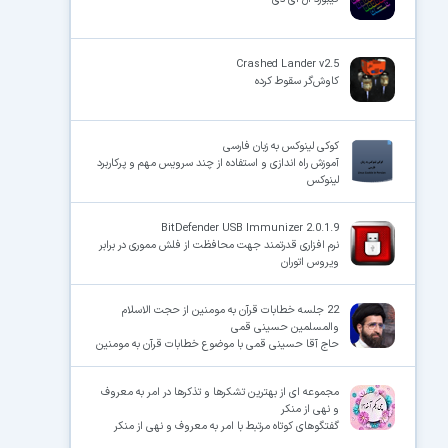
Crashed Lander v2.5
کاوش‌گر سقوط کرده
کوکی لینوکس به زبان فارسی
آموزش راه اندازی و استفاده از چند سرویس مهم و پرکاربرد
لینوکس
BitDefender USB Immunizer 2.0.1.9
نرم افزاری قدرتمند جهت محافظت از فلش مموری در برابر
ویروس اتوران
22 جلسه خطابات قرآن به مومنین از حجت الاسلام
والمسلمین حسینی قمی
حاج آقا حسینی قمی با موضوع خطابات قرآن به مومنین
مجموعه ای از بهترین تشکرها و تذکرها در امر به معروف
و نهی از منکر
گفتگوهای کوتاه مرتبط با امر به معروف و نهی از منکر