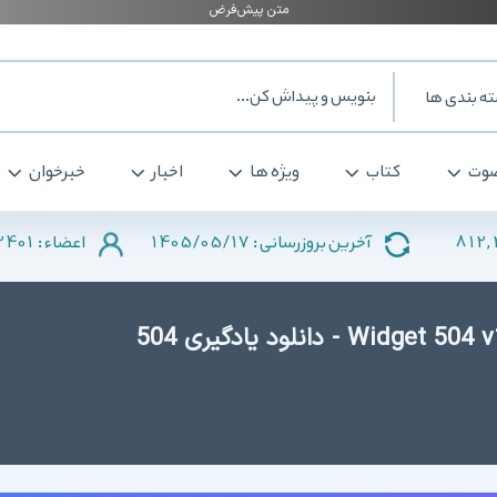
ه بندی ها
وت
کتاب
ویژه ها
اخبار
خبرخوان
2401
1405/05/17
812,
آخرین بروزرسانی :
اعضاء :
دانلود Widget 504 v1.2.5 for Android +2.1 - دانلود یادگیری 504