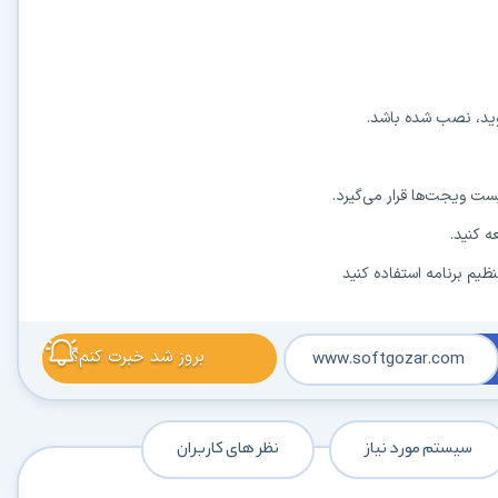
کاربردی
✓
دانلود فوری و بی‌معطلی:
حذف کامل صف و زمان انتظار برای تمام فایل‌ها
✓
حداکثر سرعت پهنای باند:
استفاده از تمام سرعت اینترنت با ۳۲ کانکشن
✓
ثبات دانلود (Resume):
ادامه دانلود پس از قطع اینترنت و دانلود موازی چند فایل
✓
آرشیو کامل نسخه‌ها:
دسترسی به تمام نسخه‌های قدیمی نرم‌افزارها
 کنید.
⚡ ارتقا به حساب VIP و دانلود فوری
نظیم برنامه استفاده کنید
⭐
فقط کمتر از روزی 1,093 تومان
(معادل ماهیانه 33,250 تومان در اشتراک یک‌ساله)
قبلاً عضو شدم — ورود به حساب کاربری
بروز شد خبرت کنم؟
www.softgozar.com
سیستم مورد نیاز
نظر های کاربران