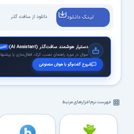
دانلود از سافت گذر
لیـنـک دانـلـود
دستیار هوشمند سافت‌گذر (AI Assistant)
آنلاین
سوال در مورد راهنمای نصب، کرک، فعال‌سازی یا پیشنهاد 
شروع گفت‌وگو با هوش مصنوعی
فهرست نرم افزارهای مرتبط