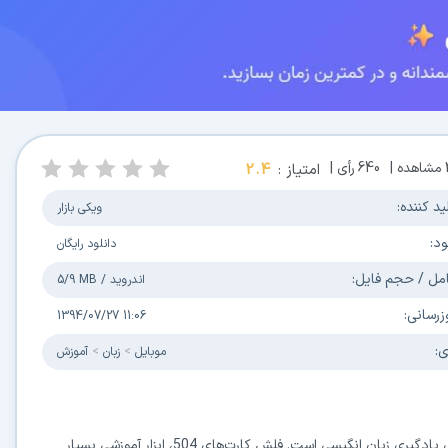
مشاهده |
640
رأی |
امتیاز :
2.4
ید کننده:
ویکی بازار
ود:
دانلود رایگان
مل / حجم فایل:
اندروید
/
5/9 MB
زرسانی:
1394/07/27 11:06
ی:
موبایل
زبان
آموزش
یادگیری 504 لغت ضروری انگلیسی، نقطه شروع بسیار خوبی برای یادگیری زبان انگیسی است. فلش کارت‌های 504، ابزار آموزشی بسیار