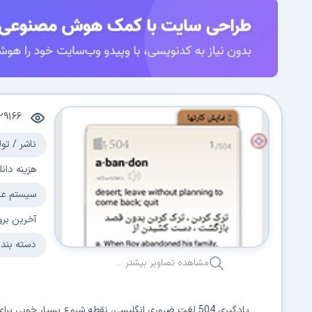
29166
ناشر / تول
هزینه دانل
سیستم عا
آخرین برو
دسته بند
مشاهده تصاویر بیشتر ...