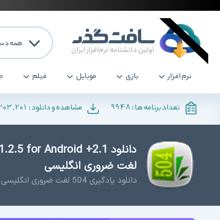
همه دست
نرم افزار
بازی
موبایل
فیلم
ص
203,201
9948
تعداد برنامه ها :
مشاهده و دانلود :
لغت ضروری انگلیسی
دانلود یادگیری 504 لغت ضروری انگلیسی