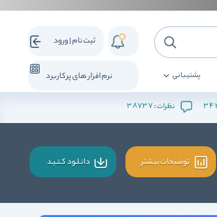
ثبت نام | ورود
پشتیبانی
نرم افزار های پرکاربرد
38737
34
نظرات :
توضیحات بیشتر
دانـلـود کـنـیـد