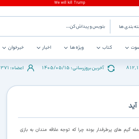
ه بندی ها
وت
کتاب
ویژه ها
اخبار
خبرخوان
371
1405/05/15
812,
آخرین بروزرسانی :
اعضاء :
له گیم های پرطرفدار بوده چرا که توجه علاقه مندان به بازی