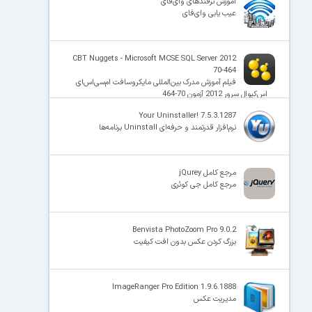
آموزش ترفندهای وای‌فای
عیب‌ یابی وای‌فای
CBT Nuggets - Microsoft MCSE SQL Server 2012
70-464
فیلم آموزش مدرک بین‌المللی مایکروسافت ام‌سی‌اس‌ای
اس‌کیو‌ال سروِر 2012 آزمون 70-464
Your Uninstaller! 7.5.3.1287
نرم‌افزار قدرتمند و حرفه‌ای Uninstall برنامه‌ها
مرجع کامل jQurey
مرجع کامل جی کوئری
Benvista PhotoZoom Pro 9.0.2
بزرگ کردن عکس بدون افت کیفیت
ImageRanger Pro Edition 1.9.6.1888
مدیریت عکس‌