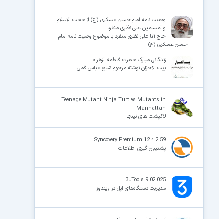
وصیت نامه امام حسن عسکری (ع) از حجت الاسلام
والمسلمین علی نظری منفرد
حاج آقا علی نظری منفرد با موضوع وصیت نامه امام
حسن عسکری (ع)
زندگانی مبارک حضرت فاطمه الزهراء
بیت الاحزان نوشته مرحوم شیخ عباس قمی
Teenage Mutant Ninja Turtles Mutants in
Manhattan
لاکپشت های نینجا
Syncovery Premium 12.4.2.59
پشتیبان گیری اطلاعات
3uTools 9.02.025
مدیریت دستگاه‌های اپل در ویندوز