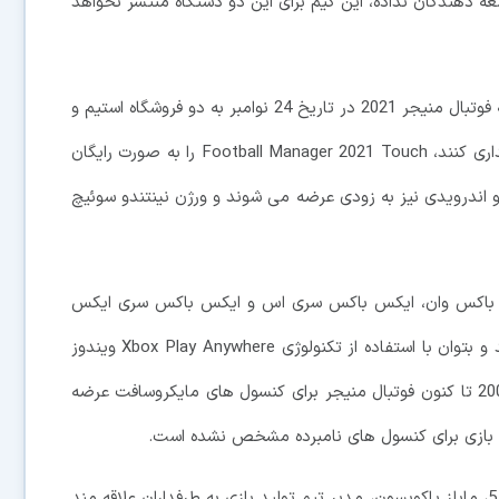
 پلی استیشن 5 را سونی به توسعه دهندگان نداده، این گیم برای این دو دستگاه منتشر نخواهد
در یک پست وبلاگی، شرکت سازنده بازی عنوان کرده که فوتبال منیجر 2021 در تاریخ 24 نوامبر به دو فروشگاه استیم و
اپیک گیمز می آید و کسانی که آن را از این دو روش خریداری کنند، Football Manager 2021 Touch را به صورت رایگان
ای PC و مک بوک دریافت خواهند کرد. نسخه های iOS و اندرویدی نیز به زودی عرضه می شوند و ورژن نینتندو سوئیچ
یکس باکس وان، ایکس باکس سری اس و ایکس باکس سری ایکس
هم بیاید و با دسته های این کنسول سازگاری داشته باشند و بتوان با استفاده از تکنولوژی Xbox Play Anywhere ویندوز
10 آن را ذخیره کرد. این برای اولین بار است که از سال 2008 تا کنون فوتبال منیجر برای کنسول های مایکروسافت عرضه
این بازی برای کنسول های نامبرده مشخص نشده است.
به خاطر اشاره نکردن به پلی استیشن 4 و پلی استیشن 5، مایلز یاکوبسون، مدیر تیم تولید بازی به طرفداران علاقه مند