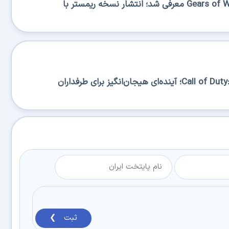
بتای چندنفره Gears of War Reloaded معرفی شد؛ انتشار نسخه ریمستر با
معرفی رسمی Call of Duty: Black Ops 7؛ آینده‌ای هیجان‌انگیز برای طرفداران
ثبت ❯