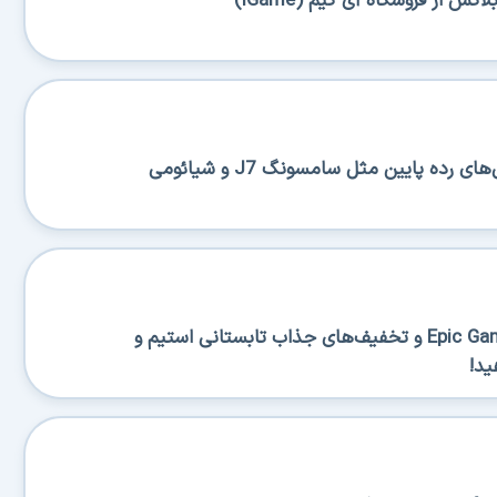
س از فروشگاه آی گیم (iGame)
رده پایین مثل سامسونگ J7 و شیائومی
دو بازی رایگان جدید در Epic Games و تخفیف‌های جذاب تابستانی استیم و
ید!