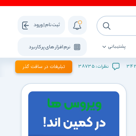
ثبت نام | ورود
پشتیبانی
نرم افزار های پرکاربرد
342
38735
تبلیغات در سافت گذر
نظرات :