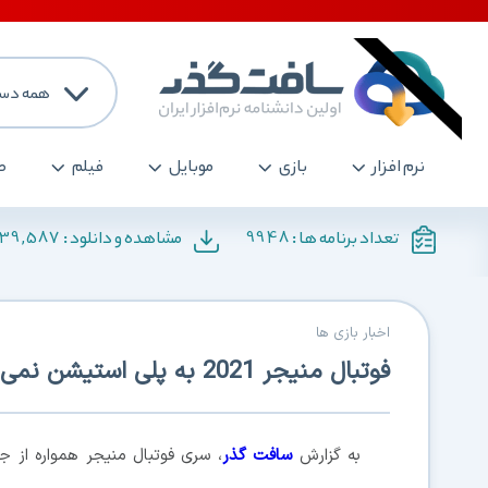
همه دست
نرم افزار
بازی
موبایل
فیلم
ص
139,587
9948
تعداد برنامه ها :
مشاهده و دانلود :
اخبار بازی ها
فوتبال منیجر 2021 به پلی استیشن نمی آید
به گزارش
سافت گذر
، سری فوتبال منیجر همواره از جم