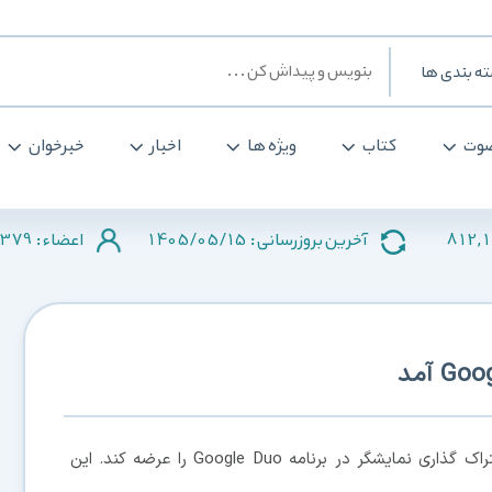
ه بندی ها
وت
کتاب
ویژه ها
اخبار
خبرخوان
379
1405/05/15
812,
آخرین بروزرسانی :
اعضاء :
، گوگل بالأخره تصمیم ویژگی اشتراک گذاری نمایشگر در برنامه Google Duo را عرضه کند. این