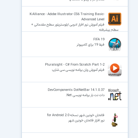
K-Alliance - Adobe Illustrator CS6 Training Basic-
Advanced Level
فیلم آموزش نرم افزار ادوبی ایلوستریتور سطح مقدماتی +
سطح پیشرفته
FIFA 19
فیفا 19 برای کامپیوتر
Pluralsight - C# From Scratch Part 1-2
فیلم آموزش زبان برنامه‌ نویسی سی‌ شارپ
DevComponents DotNetBar 14.1.0.37
دات نت بار برنامه نویسی Net.
فاتحان خونین شهر نسخه 2.0 for Android
نرم افزار فاتحان خونین شهر