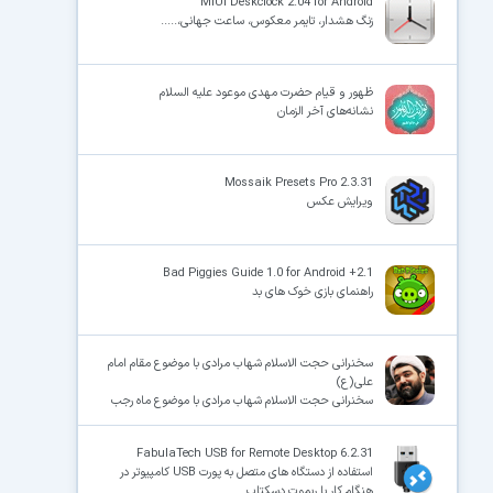
MIUI Deskclock 2.04 for Android
زنگ هشدار، تایمر معکوس، ساعت جهانی،.....
ظهور و قیام حضرت مهدی موعود علیه السلام
نشانه‏‌های آخر الزمان
Mossaik Presets Pro 2.3.31
ویرایش عکس
Bad Piggies Guide 1.0 for Android +2.1
راهنمای بازی خوک های بد
سخنرانی حجت الاسلام شهاب مرادی با موضوع مقام امام
علی(ع)
سخنرانی حجت الاسلام شهاب مرادی با موضوع ماه رجب
FabulaTech USB for Remote Desktop 6.2.31
استفاده از دستگاه های متصل به پورت USB کامپیوتر در
هنگام کار با ریموت دسکتاپ