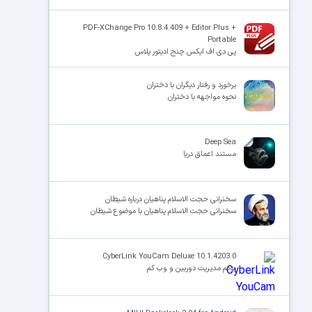
PDF-XChange Pro 10.8.4.409 + Editor Plus +
Portable
پی دی اف ایکس چنج ادیتور پلاس
برخورد و رفتار دیگران با دختران
نحوه مواجهه با دختران
Deep Sea
مستند اعماق دریا
سخنرانی حجت الاسلام پناهیان درباره شیطان
سخنرانی حجت الاسلام پناهیان با موضوع شیطان
CyberLink YouCam Deluxe 10.1.4203.0
یوکم مدیریت دوربین و وب کم