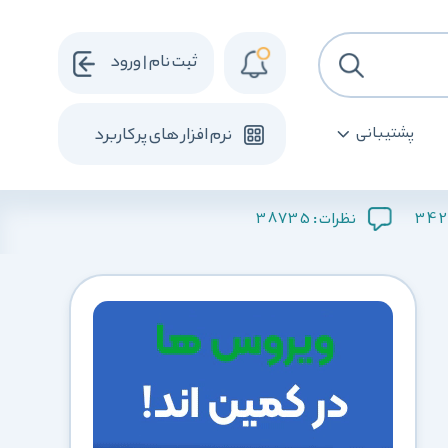
ثبت نام | ورود
پشتیبانی
نرم افزار های پرکاربرد
38735
342
نظرات :