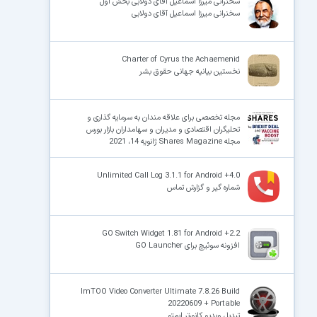
سخنرانی میرزا اسماعیل آقای دولابی بخش اول
سخنرانی میرزا اسماعیل آقای دولابی
Charter of Cyrus the Achaemenid
نخستین بیانیه جهانی حقوق بشر
مجله تخصصی برای علاقه مندان به سرمایه گذاری و
تحلیگران اقتصادی و مدیران و سهامداران بازار بورس
مجله Shares Magazine ژانویه 14، 2021
Unlimited Call Log 3.1.1 for Android +4.0
شماره گیر و گزارش تماس
GO Switch Widget 1.81 for Android +2.2
افزونه سوئیچ برای GO Launcher
ImTOO Video Converter Ultimate 7.8.26 Build
20220609 + Portable
تبدیل ویدیو کانورتر ایمتو