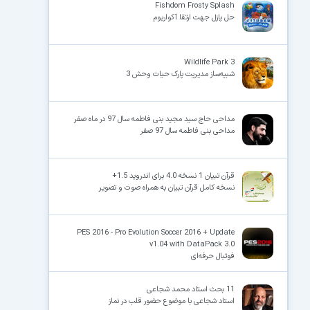
Fishdom Frosty Splash
حل پازل جهت ارتقا آکواریوم
Wildlife Park 3
شبیه‌ساز مدیریت پارک حیات وحش 3
مداحی حاج سید مجید بنی فاطمه سال 97 در ماه صفر
مداحی بنی فاطمه سال 97 صفر
قرآن تبیان 1 نسخه 4.0 برای اندروید 1.5+
نسخه کامل قرآن تبیان به همراه صوت و تصویر
PES 2016 - Pro Evolution Soccer 2016 + Update
v1.04 with DataPack 3.0
فوتبال حرفه‌ای
11 بحث استاد محمد شجاعی
استاد شجاعی با موضوع حضور قلب در نماز