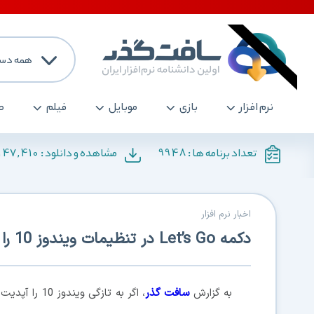
همه دست
نرم افزار
بازی
موبایل
فیلم
ص
147,410
9948
تعداد برنامه ها :
مشاهده و دانلود :
اخبار نرم افزار
دکمه Let’s Go در تنظیمات ویندوز 10 را فعال نکنید
به گزارش
سافت گذر
، اگر به تازگ