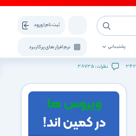
ثبت نام | ورود
پشتیبانی
نرم افزار های پرکاربرد
38735
342
نظرات :