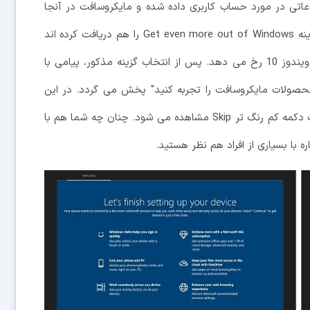
اتی در مورد حساب کاربری داده شده و مایکروسافت در آنجا
تبلیغات نیز پخش می کند. اکثر کاربران معمولاً در بالا گزینه Get even more out of Windows را هم دریافت کرده اند
که این اتفاق غالباً هنگام آپدیت کردن به نسخه جدیدتر ویندوز 10 رخ می دهد. پس از انتخاب گزینه مذکور، پیامی با
صولات مایکروسافت را تجربه کنید" پخش می گردد. در این
صفحه دکمه Let’s Go وجود دارد که نمایان تر بوده و یک دکمه کم رنگ تر Skip مشاهده می شود. چنان چه شما هم با