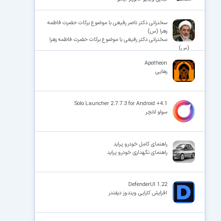
سخنرانی دکتر ناصر رفیعی با موضوع برکات حضرت فاطمه
زهرا (س)
سخنرانی دکتر رفیعی با موضوع برکات حضرت فاطمه زهرا
(س)
Apotheon
رهایی
Solo Launcher 2.7.7.3 for Android +4.1
سولو لانچر
راهنمای کامل خودرو پراید
راهنمای نگهداری خودرو پراید
DefenderUI 1.22
افزایش کارایی ویندوز دیفندر