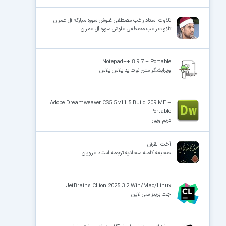
تلاوت استاد راغب مصطفی غلوش سوره مبارکه آل عمران
تلاوت راغب مصطفی غلوش سوره آل عمران
Notepad++ 8.9.7 + Portable
ویرایشگر متن نوت پد پلاس پلاس
Adobe Dreamweaver CS5.5 v11.5 Build 209 ME +
Portable
دریم ویور
أخت القرآن
صحیفه کامله سجادیه ترجمه استاد غرویان
JetBrains CLion 2025.3.2 Win/Mac/Linux
جت برینز سی لاین