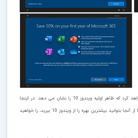
کلیک کردن روی گزینه Let’s Go یک صفحه را باز خواهد کرد که ظاهر اولیه ویندوز 10 را نشان می دهد. در اینجا
قسمت هایی که مایکروسافت می خواهد پیشنهاد دهد تا از آنجا بتوانید بیشترین بهره را از ویندوز 10 ببرید، را خواهید