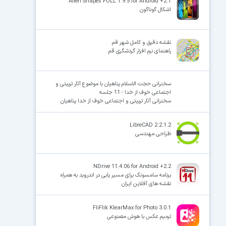
Alien Shapes FULL 1.9.5 for Android +2.1
اشکال گوناگون
نقشه دقیق و کامل شهر قم
راهنمای نرم افزار گردشگری قم
سخنرانی حجت الاسلام پناهیان با موضوع آثار تربیتی و
اجتماعی خوف از خدا - 11 جلسه
سخنرانی آثار تربیتی و اجتماعی خوف از خدا پناهیان
LibreCAD 2.2.1.2
طراحی مهندسی
NDrive 11.4.06 for Android +2.2
برنامه سامسونگ برای مسیر یابی در اندروید به همراه
نقشه های آفلاین ایران
FliFlik KlearMax for Photo 3.0.1
ترمیم عکس با هوش مصنوعی