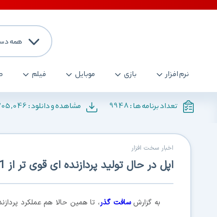
همه دست
نرم افزار
بازی
موبایل
فیلم
ص
205,046
9948
تعداد برنامه ها :
مشاهده و دانلود :
اخبار سخت افزار
اپل در حال تولید پردازنده ای قوی تر از M1
به گزارش
سافت گذر