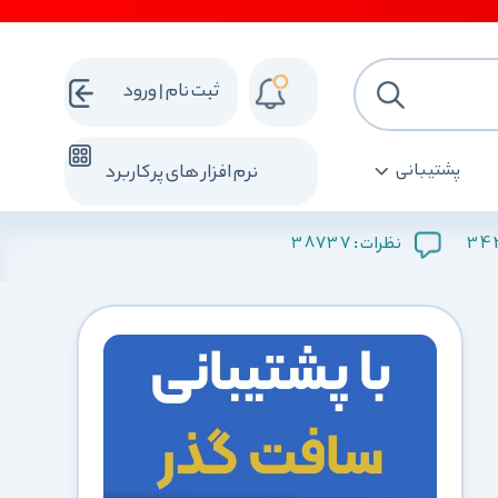
ثبت نام | ورود
پشتیبانی
نرم افزار های پرکاربرد
38737
34
نظرات :