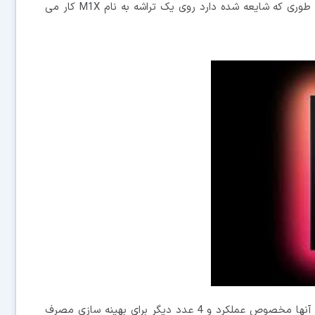
این شرکت می خواهد باز هم به پیشرفتش ادامه دهد به طوری که شایعه شده دارد روی یک تراشه به نام M1X کار می
گفته شده که M1X دارای 12 هسته است که 8 عدد از آنها مخصوص عملکرد و 4 عدد دیگر برای بهینه سازی مصرف