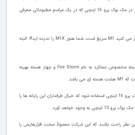
انرژی هستند. لازم به ذکر است که این تراشه برای اولین بار در مک بوک پرو 16 اینچی که در یک مراسم مطبوعاتی معرفی
یکی از افشاگران اطلاعاتی در توییتر می گوید:«« اگر فکر می کنید M1 سریع است، شما هنوز M1X را ندیده اید!!!. البته
این چیپست دارای ساختار بزرگ و کوچک با هشت هسته مخصوص عملکرد به نام Fire Storm و چهار هسته بهینه
گویا قرار است از M1X برای نخستین بار در یک مک بوک پرو 16 اینچی استفاده شود که خیال طرفداران این رایانه ها را
ه وجود خواهد آورد.
ز این نظر راحت باشند که این شرکت معمولاً سخت افزارهایش را