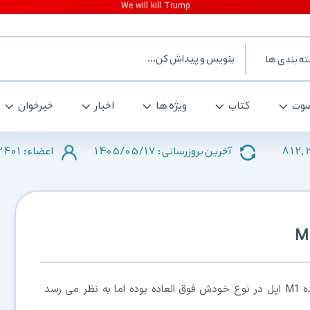
ه بندی ها
وت
کتاب
ویژه ها
اخبار
خبرخوان
2401
1405/05/17
812,
آخرین بروزرسانی :
اعضاء :
، تا همین حالا هم عملکرد پردازنده M1 اپل در نوع خودش فوق العاده بوده اما به نظر می رسد