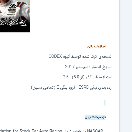
اطلاعات بازی
:
نسخه‌ی کرک شده توسط گروه
CODEX
تاریخ انتشار : سپتامبر 2017
امتیاز سافت‌گذر (از 5.0) : 2.5
رده‌بندی سِنّی
ESRB
: گروه سِنّی
E
(تمامی سنین)
توضیحات بازی
NASCAR
با عنوان کامل
acing
R
uto
A
ar
C
tock
S
iation for