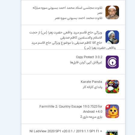
تلاوت مجلسی استاد محمد احمد بسیونی سوره مبارکه
نصر
تلاوت محمد احمد بسیونی سوره نصر
ویژگی حاج قاسم مرید واقعی حضرت زهرا (س) از حجت
الاسلام والمسلمین کاظم صدیقی
حاج آقا کاظم صدیقی با موضوع ویژگی حاج قاسم مرید
واقعی حضرت زهرا (س)
Copy Protect 3.0.2
غیرقابل کپی کردن فایل‌ها
Karate Panda
پاندای کاراته کار
FarmVille 2: Country Escape 19.0.7523 for
Android +4.0
بازی مزرعه داری 2
NI LabView 2020 SP1 v20.0.1 / 2019.1.1 SP1 f1 +