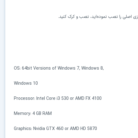
در حال آماده‌سازی لینک دانلود...
15
,OS: 64bit Versions of Windows 7, Windows 8
Windows 10
⚡ اعضای VIP دانلود را بلافاصله و بدون معطلی شروع می‌کنند
Processor: Intel Core i3 530 or AMD FX 4100
۱۹۰,۰۰۰
🛡️ ۱۸ سال سابقه اعتبار
⭐ بیش از
کاربر عضو ویژه
Memory: 4 GB RAM
⭐ با عضویت ویژه، تمام محدودیت‌ها را بردارید:
Graphics: Nvidia GTX 460 or AMD HD 5870
دستیار هوشمند AI (ویژه اعضای VIP)
🤖
پاسخ‌گویی فوری به خطاهای نصب، راهنمای خط به‌خط کرک و پیشنهاد نرم‌افزارهای