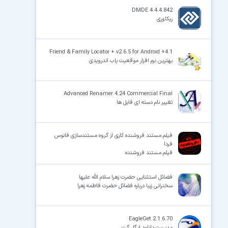
DMDE 4.4.4.842
ریکاوری
×
Friend & Family Locator + v2.6.5 for Android +4.1
بهترین نرم افزار موقعیت یاب اندرویدی
Advanced Renamer 4.24 Commercial Final
تغییر نام دسته ای فایل ها
فیلم مستند فروشنده کاری از گروه مستندسازی فانوس
فردا
فیلم مستند فروشنده
فضائل استثنایی حضرت زهرا سلام الله علیها
سخنرانی زیبا درباره فضائل حضرت فاطمه زهرا
EagleGet 2.1.6.70
مدیریت دانلود ایگل گت