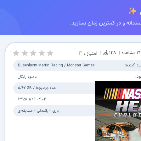
2
مشاهده |
128
رأی |
امتیاز :
4
ید کننده:
Dusenberry Martin Racing / Monster Games
ود:
دانلود رایگان
مل / حجم فایل:
همه ویندوزها
/
5/62 GB
زرسانی:
1395/11/29 04:02
ی:
بازی
رانندگی
مسابقه‌ای