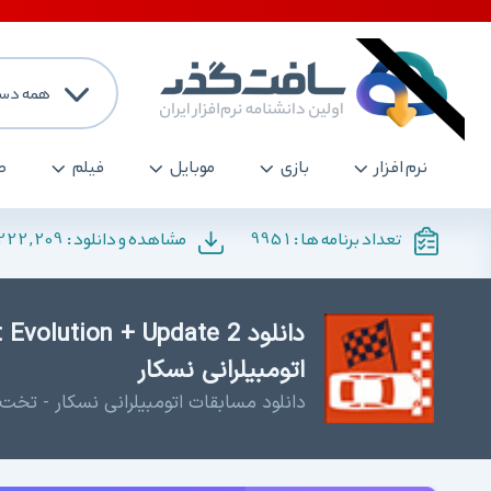
همه دست
نرم افزار
بازی
موبایل
فیلم
ص
222,209
9951
تعداد برنامه ها :
مشاهده و دانلود :
اتومبیلرانی نسکار
دانلود مسابقات اتومبیلرانی نسکار - تخت 