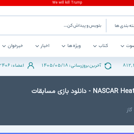
ه بندی ها
وت
کتاب
ویژه ها
اخبار
خبرخوان
2406
1405/05/18
812,
آخرین بروزرسانی :
اعضاء :
دانلود NASCAR Heat Evolution + Update 2 - دانلود بازی مسابقات
گاز