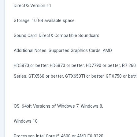
کاربردی
DirectX: Version 11
✓
دانلود فوری و بی‌معطلی:
حذف کامل صف و زمان انتظار برای تمام فایل‌ها
Storage: 10 GB available space
✓
حداکثر سرعت پهنای باند:
استفاده از تمام سرعت اینترنت با ۳۲ کانکشن
Sound Card: DirectX Compatible Soundcard
✓
ثبات دانلود (Resume):
ادامه دانلود پس از قطع اینترنت و دانلود موازی چند فایل
Additional Notes: Supported Graphics Cards: AMD
✓
آرشیو کامل نسخه‌ها:
دسترسی به تمام نسخه‌های قدیمی نرم‌افزارها
HD5870 or better, HD6870 or better, HD7790 or better, R7 260 
⚡ ارتقا به حساب VIP و دانلود فوری
Series, GTX560 or better, GTX650Ti or better, GTX750 or bett
⭐
فقط کمتر از روزی 1,093 تومان
(معادل ماهیانه 33,250 تومان در اشتراک یک‌ساله)
قبلاً عضو شدم — ورود به حساب کاربری
,OS: 64bit Versions of Windows 7, Windows 8
Windows 10
Processor: Intel Core i5 4690 or AMD FX 8320