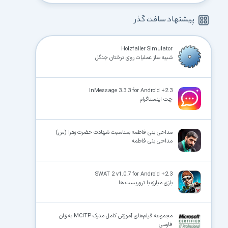
پیشنهاد سافت گذر
Holzfaller Simulator
شبیه ساز عملیات روی درختان جنگل
InMessage 3.3.3 for Android +2.3
چت اینستاگرام
مداحی بنی فاطمه بمناسبت شهادت حضرت زهرا (س)
مداحی بنی فاطمه
SWAT 2 v1.0.7 for Android +2.3
بازی مبارزه با تروریست ها
مجموعه فیلم‌های آموزش کامل مدرک MCITP به زبان
فارسی