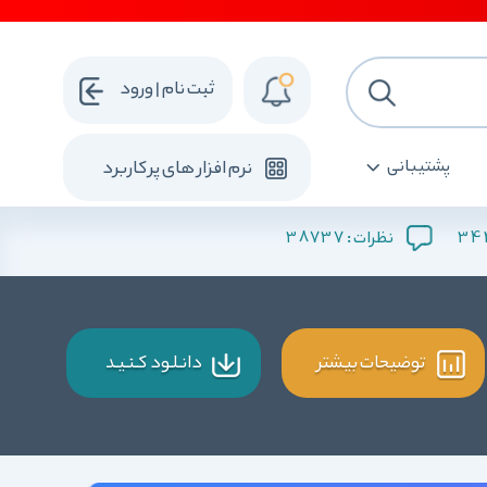
ثبت نام | ورود
پشتیبانی
نرم افزار های پرکاربرد
38737
34
نظرات :
توضیحات بیشتر
دانـلـود کـنـیـد