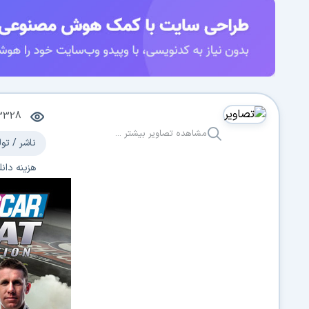
3328
مشاهده تصاویر بیشتر ...
ناشر / تول
هزینه دانل
سیستم عا
آخرین برو
دسته بند