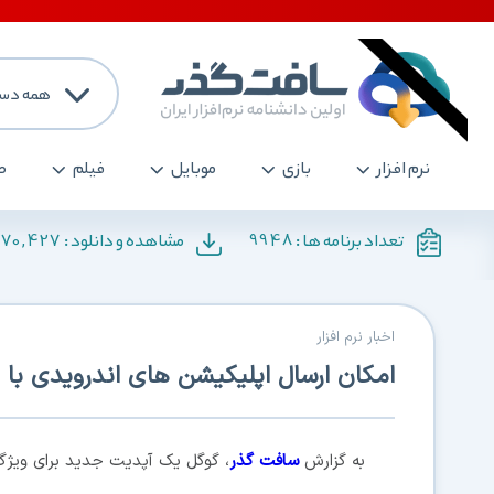
همه دست
نرم افزار
بازی
موبایل
فیلم
ص
170,427
9948
تعداد برنامه ها :
مشاهده و دانلود :
اخبار نرم افزار
امکان ارسال اپلیکیشن های اندرویدی با Nearby Share، به زودی
به گزارش
سافت گذر
، گوگل یک آپدیت جدید برای ویژگی Nearby Share گوشی های اندرویدی عرضه کرده