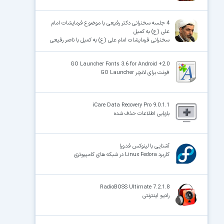
4 جلسه سخنرانی دکتر رفیعی با موضوع فرمایشات امام
علی (ع) به کمیل
سخنرانی فرمایشات امام علی (ع) به کمیل با ناصر رفیعی
GO Launcher Fonts 3.6 for Android +2.0
فونت برای لانچر GO Launcher
iCare Data Recovery Pro 9.0.1.1
بازیابی اطلاعات حذف شده
آشنایی با لینوکس فدورا
کاربرد Linux Fedora در شبکه های کامپیوتری
RadioBOSS Ultimate 7.2.1.8
رادیو اینترنتی