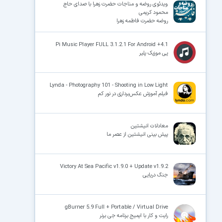
ویدئوی روضه و مناجات حضرت زهرا با صدای حاج
محمود کریمی
روضه حضرت فاطمه زهرا
Pi Music Player FULL 3.1.2.1 For Android +4.1
پی موزیک پلیر
Lynda - Photography 101 - Shooting in Low Light
فیلم آموزش عکس‌برداری در نور کم
معادلات انیشتین
پیش بینی انیشتین از عصر ما
Victory At Sea Pacific v1.9.0 + Update v1.9.2
جنگ دریایی
gBurner 5.9 Full + Portable / Virtual Drive
رایت و کار با ایمیج برنامه جی برنر