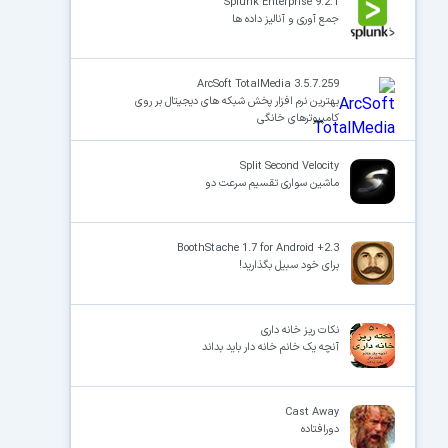
Splunk Enterprise 9.2.1
جمع آوری و آنالیز داده ها
ArcSoft TotalMedia 3.5.7.259
بهترین نرم افزار پخش شبکه های دیجیتال بر روی
کامپیوترهای خانگی
Split Second Velocity
ماشین سواری تقسیم سرعت دو
BoothStache 1.7 for Android +2.3
برای خود سبیل بگذارید!
نکات ریز خانه داری
آنچه یک خانم خانه دار باید بداند
Cast Away
دورافتاده