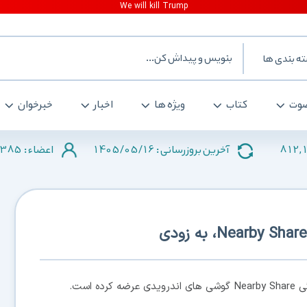
ه بندی ها
وت
کتاب
ویژه ها
اخبار
خبرخوان
385
1405/05/16
812,
آخرین بروزرسانی :
اعضاء :
 است.