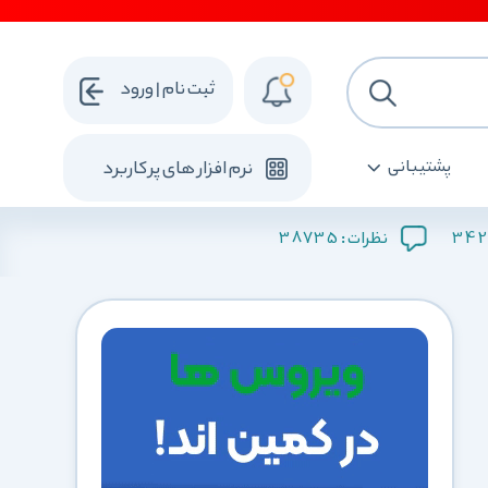
ثبت نام | ورود
پشتیبانی
نرم افزار های پرکاربرد
38735
342
نظرات :