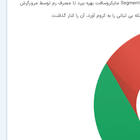
میلادی خبر دادیم که گوگل می خواهد از تکنولوژی Segment Heap مایکروسافت بهره ببرد تا مصرف رم توسط مرورگرش
بی ثباتی را به کروم آورد، آن را کنار گذاشت.