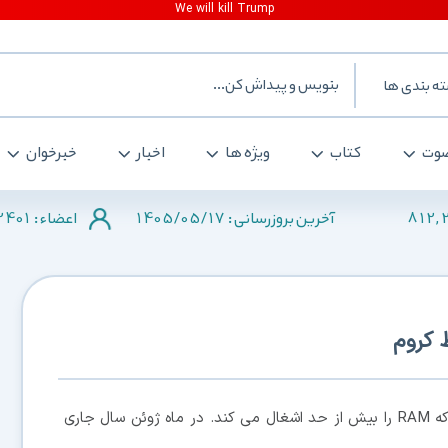
ه بندی ها
وت
کتاب
ویژه ها
اخبار
خبرخوان
2401
1405/05/17
812,
آخرین بروزرسانی :
اعضاء :
، کروم یکی از مرورگرهایی است که RAM را بیش از حد اشغال می کند. در ماه ژوئن سال جاری