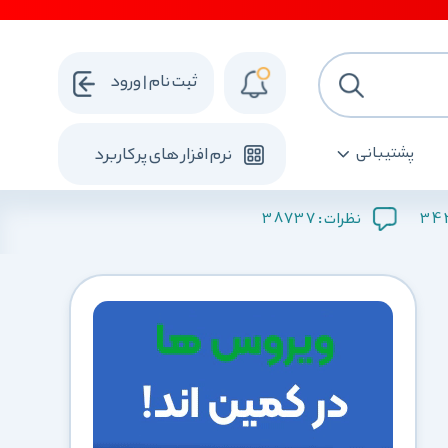
ثبت نام | ورود
پشتیبانی
نرم افزار های پرکاربرد
38737
34
نظرات :