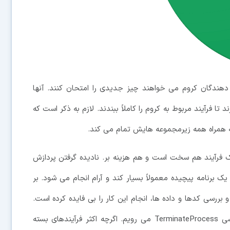
دهندگان کروم می خواهند چیز جدیدی را امتحان کنند. آنها
TerminateProcess API ویندوز 10 بهره ببرند تا فرآیند مربوط به کروم را کاملاً ببندند. لازم به ذکر است که
 فرآیند هم سخت است و هم هزینه بر. نادیده گرفتن پردازش
ک برنامه پیچیده معمولاً بسیار کند و آرام انجام می شود. بر
ررسی کدها و داده ها، انجام این کار را بی فایده کرده است.
به همین دلیل ما داریم به تدریج سراغ فرآیندهای پردازشی TerminateProcess می رویم. اگرچه اکثر فرآیندهای بسته