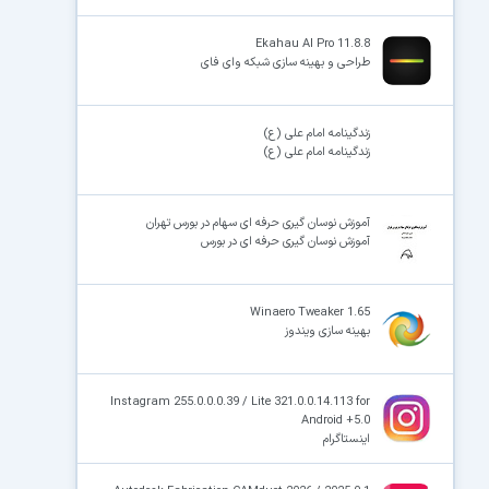
Ekahau AI Pro 11.8.8
طراحی و بهینه‌ سازی شبکه وای فای
زندگینامه امام علی (ع)
زندگینامه امام علی (ع)
آموزش نوسان گیری حرفه ای سهام در بورس تهران
آموزش نوسان گیری حرفه ای در بورس
Winaero Tweaker 1.65
بهینه سازی ویندوز
Instagram 255.0.0.0.39 / Lite 321.0.0.14.113 for
Android +5.0
اینستاگرام