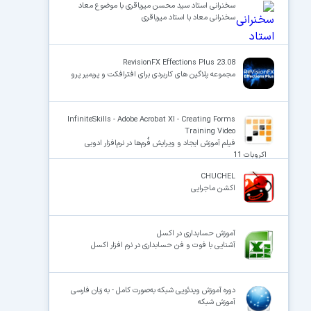
سخنرانی استاد سید محسن میرباقری با موضوع معاد
سخنرانی معاد با استاد میرباقری
RevisionFX Effections Plus 23.08
مجموعه پلاگین های کاربردی برای افترافکت و پربمیر پرو
InfiniteSkills - Adobe Acrobat XI - Creating Forms
Training Video
فیلم آموزش ایجاد و ویرایش فُرم‌ها در نرم‌افزار ادوبی
اکروبات 11
CHUCHEL
اکشن ماجرایی
آموزش حسابداری در اکسل
آشنایی با فوت و فن حسابداری در نرم افزار اکسل
دوره آموزش ویدئویی شبکه به‌صورت کامل - به زبان فارسی
آموزش شبکه