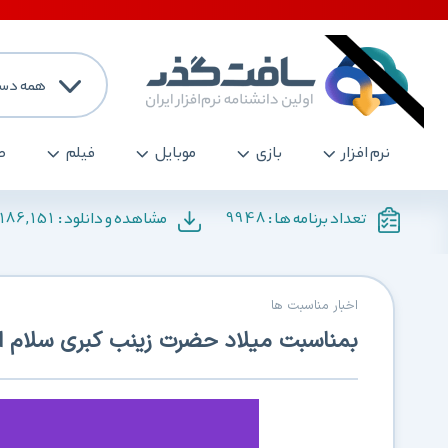
همه دست
نرم افزار
بازی
موبایل
فیلم
ص
186,151
9948
تعداد برنامه ها :
مشاهده و دانلود :
اخبار مناسبت ها
بمناسبت میلاد حضرت زینب کبری سلام الل