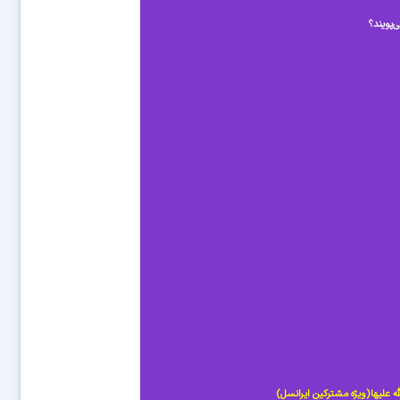
ی‌پویند؟
 علیها(ویژه مشترکین ایرانسل)