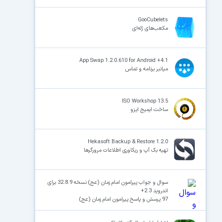
GooCubelets
مکعب‌های ژله‌ای
App Swap 1.2.0.610 for Android +4.1
میانبر برنامه و تماس
ISO Workshop 13.5
ساخت ایمیج ایزو
Hekasoft Backup & Restore 1.2.0
تهیه بک آپ و ریکاوری اطلاعات مرورگرها
سوال و جواب پیرامون امام زمان (عج) نسخه 32.8.9 برای
اندروید 2.3+
97 پرسش و پاسخ پیرامون امام زمان (عج)