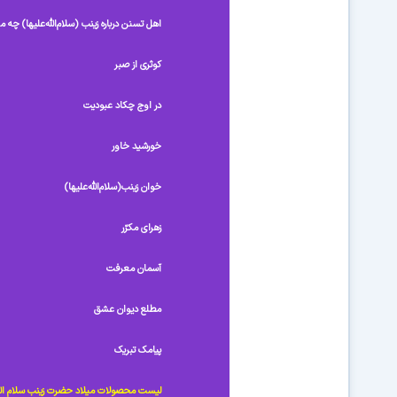
اهل تسنن درباره زینب (سلام‌الله‌علیها‌) چه م
کوثری از صبر
در اوج چکاد عبودیت
خورشید خاور
خوان زینب(سلام‌الله‌علیها)
زهرای مکرّر
آسمان معرفت
مطلع دیوان عشق
پیامک تبریک
لیست محصولات میلاد حضرت زینب سلام الله