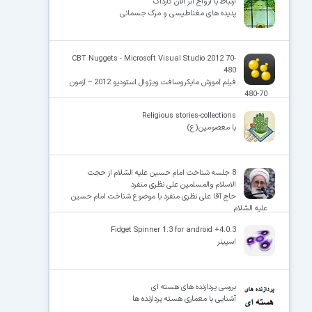
ارتباط با ارواح اثر آلان کارداک
پدیده های مغناطیسی و مرگ جسمانی
CBT Nuggets - Microsoft Visual Studio 2012 70-
480
فیلم آموزش مایکروسافت ویژوال استودیو 2012 – آزمون
70-480
Religious stories-collections
با معصومین(ع)
8 جلسه شناخت امام حسین علیه السّلام از حجت
الاسلام والمسلمین علی نظری منفرد
حاج آقا علی نظری منفرد با موضوع شناخت امام حسین
علیه السّلام
Fidget Spinner 1.3 for android +4.0.3
اسپینر
بررسی پردازنده های هسته ای
آشنایی با معماری هسته پردازنده ها