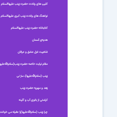
کلیپ های ولادت حضرت زینب علیهاالسلام
نواهنگ های ولادت زینب کبری علیهاالسلام
کتابخانه حضرت زینب علیهاالسلام
هدیه‌ی آسمان
شاه‌بیت غزل عشق و عرفان
مقام نیابت خاصه حضرت زینب(سلام‌الله‌علیه
زینب (سلام‌الله‌علیها)، سرّ نی
زهد و مهریه حضرت زینب
کرامتی‏ از بانوی آب و آئینه
چرا زینب (سلام‌الله‌علیها)را عقیله می خوانند