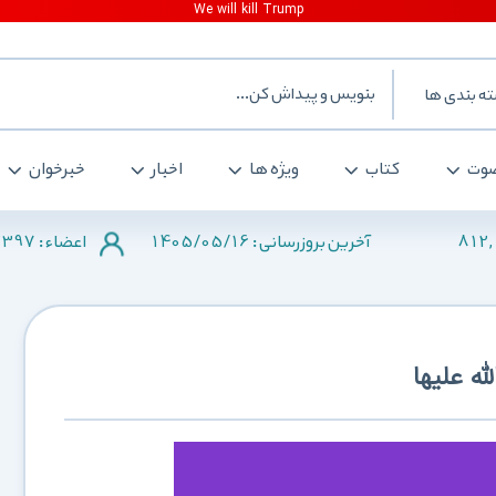
ه بندی ها
وت
کتاب
ویژه ها
اخبار
خبرخوان
2397
1405/05/16
812,
آخرین بروزرسانی :
اعضاء :
ه علیها