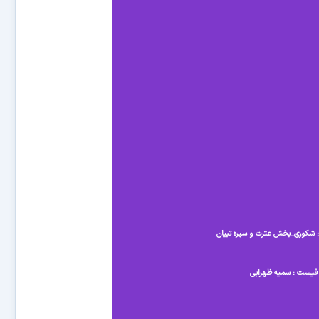
: شکوری_بخش عترت و سیره تبیان
افیست : سمیه ظهرابی