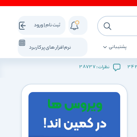
ثبت نام | ورود
پشتیبانی
نرم افزار های پرکاربرد
38737
34
نظرات :