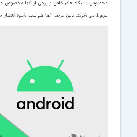
مخصوص دستگاه های خاص و برخی از آنها مخصوص همه دست
مربوط می شوند. نحوه عرضه آنها هم شبیه شیوه انتشار امکاناتی مانند Nearby Share است که پ