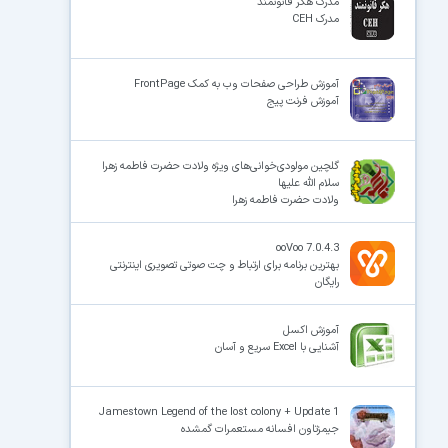
مدرک هکر قانونمند
مدرک CEH
آموزش طراحی صفحات وب به کمک FrontPage
آموزش فرنت پیج
گلچین مولودی‌خوانی‌های ویژه ولادت حضرت فاطمه زهرا
سلام الله علیها
ولادت حضرت فاطمه زهرا
ooVoo 7.0.4.3
بهترین برنامه برای ارتباط و چت صوتی تصویری اینترنتی
رایگان
آموزش اکسل
آشنایی با Excel سریع و آسان
Jamestown Legend of the lost colony + Update 1
جیمزتاون افسانه مستعمرات گمشده