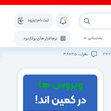
ثبت نام | ورود
پشتیبانی
نرم افزار های پرکاربرد
38735
342
نظرات :