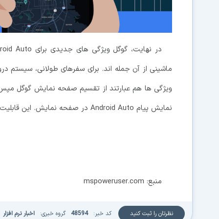
ماشینی از آن جمله اند. برای سفرهای طولانی، سیستم درو
ویژگی ها هم عبارتند از تقسیم صفحه نمایش گوگل مپس
نمایش پیام Android Auto در صفحه نمایش. این قابلیت ها قرار است به دست کاربران اندروید 6 یا جدیدتر برسند.
منبع: mspoweruser.com
نظرتان را ثبت کنید
کد خبر:
48594
گروه خبری:
اخبار نرم افزار