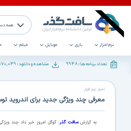
همه دست
نرم افزار
بازی
موبایل
فیلم
ص
170,049
9948
تعداد برنامه ها :
مشاهده و دانلود :
اخبار نرم افزار
معرفی چند ویژگی جدید برای اندروید تو
به گزارش
سافت گذر
، گوگل امروز خبر داد چند ویژگ