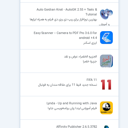
Auto Gordian Knot - AutoGK 2.55 + Tools &
Tutorial
بهترین نرم‌افزار برای ریپ دی وی دی فیلم به همراه ابزارها
و آموزش
Easy Scanner – Camera to PDF Pro 3.6.0 For
android +4.4
ایزی اسکنر
الجزیره الخضراء عرض و نقد
جزیرة خضرا
FIFA 11
نسخه جدید فیفا 11 برای علاقه مندان به فوتبال
Lynda - Up and Running with Java
فیلم آموزشی لیندا زبان برنامه‌نویسی جاوا
Affinity Publisher 2.6.5.3782