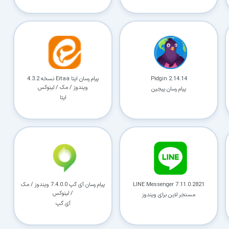
کاربردی
✓
دانلود فوری و بی‌معطلی:
حذف کامل صف و زمان انتظار برای تمام فایل‌ها
✓
حداکثر سرعت پهنای باند:
استفاده از تمام سرعت اینترنت با ۳۲ کانکشن
✓
ثبات دانلود (Resume):
ادامه دانلود پس از قطع اینترنت و دانلود موازی چند فایل
Pidgin 2.14.14
پیام رسان ایتا Eitaa نسخه 4.3.2
ویندوز / مک / لینوکس
پیام رسان پیجین
✓
آرشیو کامل نسخه‌ها:
دسترسی به تمام نسخه‌های قدیمی نرم‌افزارها
ایتا
⚡ ارتقا به حساب VIP و دانلود فوری
⭐
فقط کمتر از روزی ۱,۰۰۰ تومان
(معادل ماهیانه 27,250 تومان در اشتراک یک‌ساله)
قبلاً عضو شدم — ورود به حساب کاربری
LINE Messenger 7.11.0.2821
پیام رسان آی گپ 7.4.0.0 ویندوز / مک
/ لینوکس
مسنجر لاین برای ویندوز
آی گپ