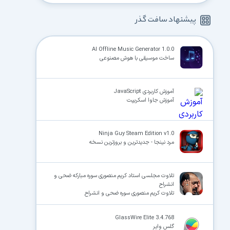
پیشنهاد سافت گذر
AI Offline Music Generator 1.0.0
ساخت موسیقی با هوش مصنوعی
آموزش کاربردی JavaScript
آموزش جاوا اسکریپت
Ninja Guy Steam Edition v1.0
مرد نینجا - جدیدترین و بروزترین نسخه
تلاوت مجلسی استاد کریم منصوری سوره مبارکه ضحی و
انشراح
تلاوت کریم منصوری سوره ضحی و انشراح
GlassWire Elite 3.4.768
گلس وایر