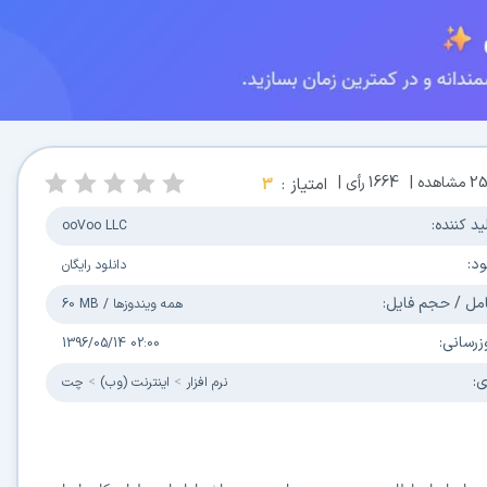
25
مشاهده |
1664
رأی |
امتیاز :
3
ید کننده:
ooVoo LLC
ود:
دانلود رایگان
مل / حجم فایل:
همه ویندوزها
/
60 MB
زرسانی:
1396/05/14 02:00
ی:
نرم افزار
اینترنت (وب)
چت