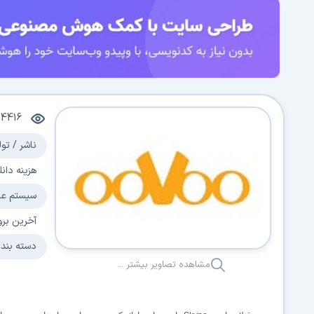
4416
ناشر / تول
هزینه دانل
سیستم عا
آخرین برو
دسته بند
مشاهده تصاویر بیشتر ...