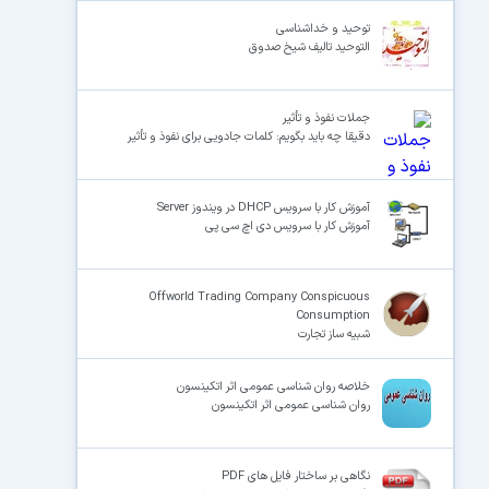
توحید و خداشناسی
التوحید تالیف شیخ صدوق
جملات نفوذ و تأثیر
دقیقا چه باید بگویم: کلمات جادویی برای نفوذ و تأثیر
آموزش کار با سرویس DHCP در ویندوز Server
آموزش کار با سرویس دی اچ سی پی
Offworld Trading Company Conspicuous
Consumption
شبیه ساز تجارت
خلاصه روان شناسی عمومی اثر اتکینسون
روان شناسی عمومی اثر اتکینسون
نگاهی بر ساختار فایل های PDF