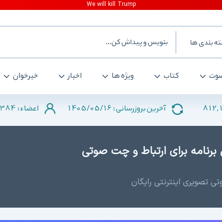
ه بندی ها
وت
کتاب
ویژه ها
اخبار
خبرخوان
384
1405/05/16
812,
آخرین بروزرسانی :
اعضاء :
ooVoo 7 - بهترین برنامه برای ارتباط و چت صوتی
تی تصویری اینترنتی رایگان