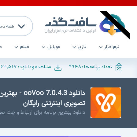
همه دست
نرم افزار
بازی
موبایل
فیلم
ص
163,517
9948
تعداد برنامه ها :
مشاهده و دانلود :
دانلود .0.4.3
تصویری اینترنتی رایگان
دانلود بهترین برنامه برای ارتباط و چت صو