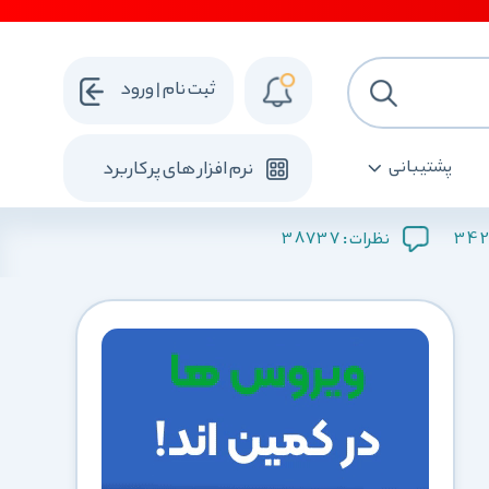
ثبت نام | ورود
پشتیبانی
نرم افزار های پرکاربرد
38737
342
نظرات :