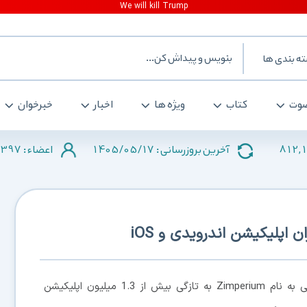
ه بندی ها
وت
کتاب
ویژه ها
اخبار
خبرخوان
397
1405/05/17
812,
آخرین بروزرسانی :
اعضاء :
اپلیکیشن اندرویدی و iOS
، شرکت خصوصی امنیت موبایلی به نام Zimperium به تازگی بیش از 1.3 میلیون اپلیکیشن