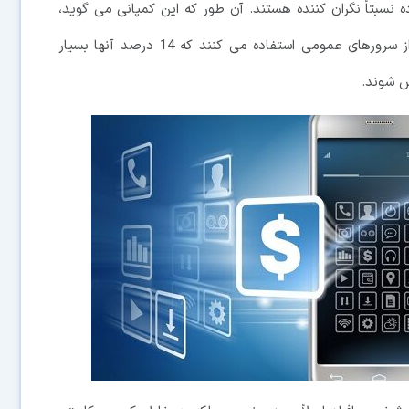
دست آورده نسبتاً نگران کننده هستند. آن طور که این کمپانی می گوید،
تقریباً 84000 نرم افزار اندرویدی و 47000 نرم افزار iOS از سرورهای عمومی استفاده می کنند که 14 درصد آنها بسیار
ش شوند.