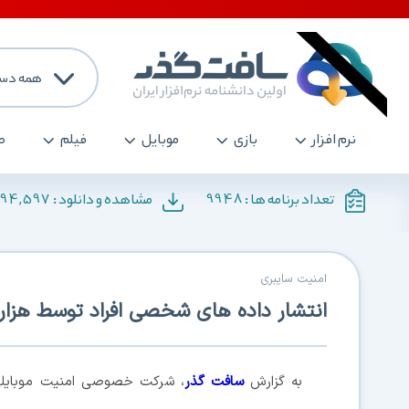
همه دست
نرم افزار
بازی
موبایل
فیلم
ص
194,597
9948
تعداد برنامه ها :
مشاهده و دانلود :
امنیت سایبری
انتشار داده های شخصی افراد توسط هزاران 
به گزارش
سافت گذر