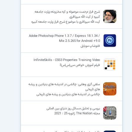
شرح فراز «رحمت موصوله و آیه مخزونه» زیارت جامعه
کبیره از آیت الله میرباقری
آیت الله میرباقری با موضوع شرح فراز زیارت جامعه کبیره
Adobe Photoshop Phone 1.3.7 / Express 18.1.34 /
Mix 2.5.265 for Android +9.0
فتوشاپ موبایل
InfiniteSkills - CSS3 Properties Training Video
فیلم آموزش خواص سی‌اِس‌اِس3
سلفی گری وهابی: چالشی در اندیشه های بنیادین و ریشه
های تاریخی
چالشی در اندیشه های بنیادین و ریشه های تاریخی
بررسی و تحلیل مسائل روز دنیای بین المللی
مجله The Nation ژانویه 25 ؛ 2021