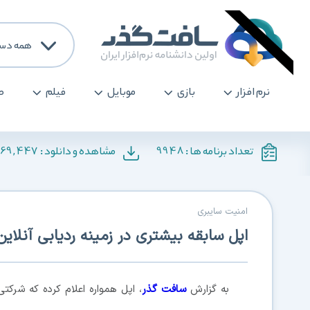
همه دست
نرم افزار
بازی
موبایل
فیلم
ص
169,447
9948
تعداد برنامه ها :
مشاهده و دانلود :
امنیت سایبری
اپل سابقه بیشتری در زمینه ردیابی آنلاین 
به گزارش
سافت گذر
، اپل همواره اعلام کرده که شر