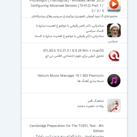
Pluralsight (TrainSignal) - Windows Server 2012
Configuring Advanced Services (70-412) Part 1 /
2 / 3 / 4
مجموعه‌ی 4 دوره آموزش تصویری پیکربندی سرویس‌های پیشرفته‌ی
ویندوز سِـروِر 2012 – آزمون 412-70
سخنرانی دکتر ناصر رفیعی با موضوع اهمیت مبارزه با
فساد سیاسی
سخنرانی دکتر رفیعی با موضوع اهمیت مبارزه با فساد
سیاسی
ATLAS.ti 9.0.21.0 / 8.4.24 Win + macOS
تحلیل کیفی برای علوم اجتماعی اطلس تی ای
Helium Music Manager 18.1.802 Premium
دسته بندی آهنگ ها
نماهنگ قمر
ولادت حضرت محمد
Cambridge Preparation For The TOEFL Test - 4th
Edition
مجموعه آموزشی دانشگاه کمبریج جهت کسب آمادگی