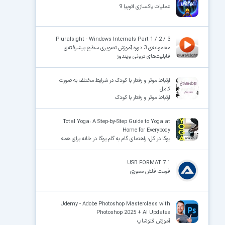
عملیات پاکسازی اتوپیا 9
Pluralsight - Windows Internals Part 1 / 2 / 3
مجموعه‌ی 3 دوره آموزش تصویری سطح پیشرفته‌ی
قابلیت‌های درونی ویندوز
ارتباط موثر و رفتار با کودک در شرایط مختلف به صورت
کامل
ارتباط موثر و رفتار با کودک
Total Yoga: A Step-by-Step Guide to Yoga at
Home for Everybody
یوگا در کل: راهنمای گام به گام یوگا در خانه برای همه
USB FORMAT 7.1
فرمت فلش مموری
Udemy - Adobe Photoshop Masterclass with
Photoshop 2025 + AI Updates
آموزش فتوشاپ