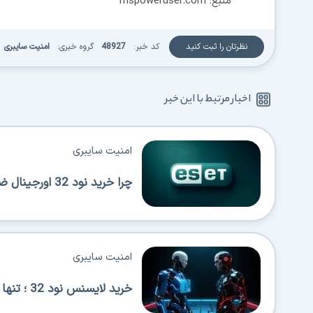
منبع: mspoweruser.com
نظرتان را ثبت کنید
کد خبر:
48927
گروه خبری:
امنیت سایبری
اخبار مرتبط با این خبر
امنیت سایبری
چرا خرید نود 32 اورجینال ضروری است؟ بررسی امنیت، مزایا و روش خرید مطمئن
امنیت سایبری
خرید لایسنس نود 32 ؛ تنها راه تضمین امنیت واقعی سیستم شما!