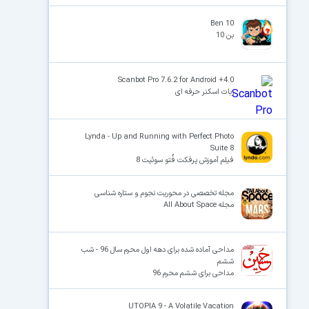
Ben 10
بن 10
Scanbot Pro 7.6.2 for Android +4.0
ربات اسکنر حرفه ای
Lynda - Up and Running with Perfect Photo
Suite 8
فیلم آموزش پرفکت فُتو سوئیت 8
مجله تخصصی در محوریت نجوم و ستاره شناسی
مجله All About Space
مداحی آماده شده برای دهه اول محرم سال 96 - شب
ششم
مداحی برای ششم محرم 96
UTOPIA 9 - A Volatile Vacation