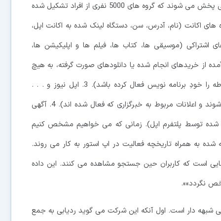
حفاظت از حریم شخصی، این نوع آگهی ها تنها در صورتی پخش می شوند که گروه های 5000 نفری از افراد تشکیل شده
عات به دست آمده از این طریق عبارتند از: 1. داده های اکانت (نام، آدرس، سن، دستگاه لینک شده به اکانت اپل،
ها و سرویس های اشتراکی (موسیقی ها، کتاب ها، فیلم ها و اپلیکیشن ها،
مده از خریدهای انجام شده یا دانلودهای صورت گرفته، به هیچ
عنوان تبلیغات پخش نمی شود مگر اینکه تنظیمات مربوطه را خودِ برنامه نویس فعال کرده باشد). 3. اپل نیوز و . . .
(موضوعات مورد علاقه کاربران و خبرهایی که خوانده می شوند و اعلانات مربوط به خبرگزاری که فعال شده اند). 4. آگهی
 شده توسط پلتفرم اپل). زمانی که می خواهیم مشخص کنیم
شده به همراه تاریخچه فعالیت در اپ استور به کار می روند.
هایی است که کاربران حین جستجو مشاهده می کنند. این داده
خص نگردد»».
کمی شبهه دار است. اول آنکه این شرکت می گوید ردیابی به جمع