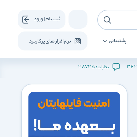
ثبت نام | ورود
پشتیبانی
نرم افزار های پرکاربرد
38735
342
نظرات :