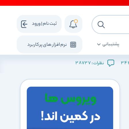
ثبت نام | ورود
پشتیبانی
نرم افزار های پرکاربرد
38737
34
نظرات :