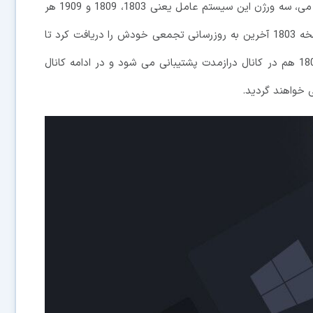
ویندوز 10 است. حالا با پایان یافتن دومین سه شنبه ماه می، سه ورژن این سیستم عامل یعنی 1803، 1809 و 1909 هر
کدام به نوعی دیگر پشتیبانی نمی شوند. از میان آنها، نسخه 1803 آخرین به روزرسانی تجمعی خودش را دریافت کرد تا
دیگر به هیچ عنوان پشتیبانی از آن ادامه نیابد. نسخه 1809 هم در کانال درازمدت پشتیبانی می شود و در ادامه کانال