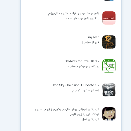
آشپزی مخصوص افراد دیابتی و دارای رژیم
یادگیری آشپزی به زبان ساده
TinyKeep
فرار از سیاه‌چال
SeoTools for Excel 10.0.2
بهینه‌سازی موتور جستجو
Iron Sky - Invasion + Update 1.2
آسمان آهنین - تهاجم
انيميشن آموزشی روش های جلوگیری از آزار جنسی و
کودک آزاری به زبان فارسی
انیمیشن کمل