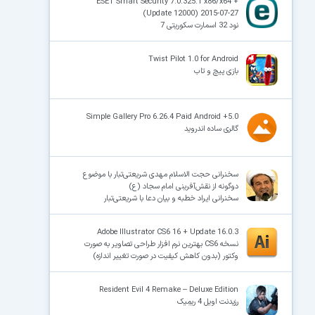
ESET Smart Security 7.0.325.1 x86/x64 +
(Update 12000) 2015-07-27
نود 32 اسمارت سکوریتی 7
Twist Pilot 1.0 for Android
بازی پیچ و تاب
Simple Gallery Pro 6.26.4 Paid Android +5.0
گالری ساده اندروید
سخنرانی حجت الاسلام مهدی شریعتی‌تبار با موضوع
دوگونه از نقش‌آفرینی امام سجاد (ع)
سخنرانی ایراد خطبه و بیان دعا با شریعتی‌تبار
Adobe Illustrator CS6 16 + Update 16.0.3
نسخه CS6 بهترین نرم افزار طراحی تصاویر به صورت
وکتور (بدون کاهش کیفیت در صورت تغییر اندازه)
Resident Evil 4 Remake – Deluxe Edition
رزیدنت اویل 4 ریمِیک