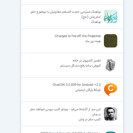
نواهنگ شنیدنی حجت الاسلام معاونیان با موضوع حلم
امام زمان (عج)
نواهنگ
Charged to fire off the Projectile
همه دور ماه
تعمیر کامپیوتر در خانه
آموزش ساده رفع مشکل سیستم
ChatON 3.5.839 for Android +2.2
ارتباط رایگان اینترنتی
این مرد از گذشته می‌آید - ویدئو کلیپ بررسی شواهد سفر
در زمان
کلیپ سفر در زمان