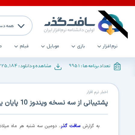
همه دست
نرم افزار
بازی
موبایل
فیلم
ص
225,184
9951
تعداد برنامه ها :
مشاهده و دانلود :
اخبار نرم افزار
پشتیبانی از سه نسخه ویندوز 10 پایان یافت
به گزارش
سافت گذر
، دومین سه شنبه هر ماه میلا