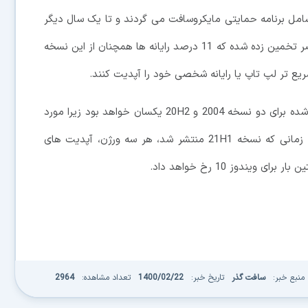
 شامل برنامه حمایتی مایکروسافت می گردند و تا یک سال دیگر
آپدیت های نرم افزاری را دریافت خواهند کرد. در حال حاضر تخمین زده شده که 11 درصد رایانه ها همچنان از این نسخه
سریع تر لپ تاپ یا رایانه شخصی خود را آپدیت کنند.
یک نکته جالب دیگر آنکه آپدیت های تجمعی منتشر شده برای دو نسخه 2004 و 20H2 یکسان خواهد بود زیرا مورد
دوم تنها حکم فعالساز را برای مورد اول داشت. به علاوه، زمانی که نسخه 21H1 منتشر شد، هر سه ورژن، آپدیت های
ندوز 10 رخ خواهد داد.
منبع خبر:
سافت گذر
تاریخ خبر:
1400/02/22
تعداد مشاهده:
2964