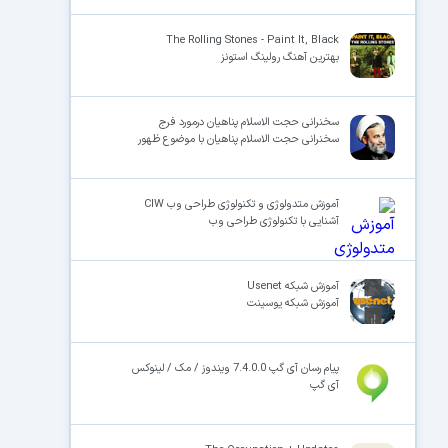
The Rolling Stones - Paint It, Black
بهترین آهنگ رولینگ استونز
سخنرانی حجت الاسلام پناهیان درمورد فرج
سخنرانی حجت الاسلام پناهیان با موضوع ظهور
آموزش متدولوژی و تکنولوژی طراحی وب CIW
آشنایی با تکنولوژی طراحی وب
آموزش شبکه Usenet
آموزش شبکه یوسینت
پیام رسان آی گپ 7.4.0.0 ویندوز / مک / لینوکس
آی گپ