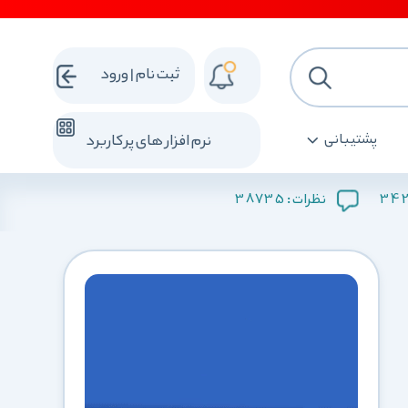
ثبت نام | ورود
پشتیبانی
نرم افزار های پرکاربرد
38735
34
نظرات :