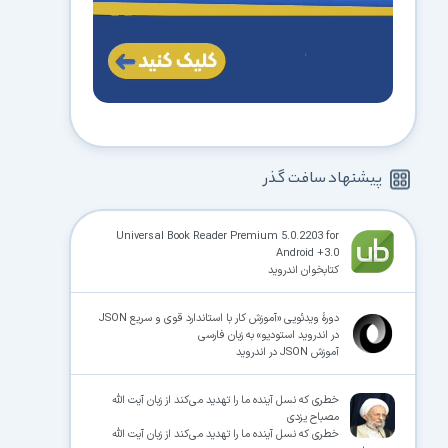
پیشنهاد سافت گذر
Universal Book Reader Premium 5.0.2203 for
Android +3.0
کتابخوان اندروید
دورهٔ ویدئویی «آموزش کار با استاندارد قوی و سریع JSON
در اندروید استودیو» به زبان فارسی
آموزش JSON در اندروید
خطری که نسل آینده ما را تهدید می‌کند از زبان آیت الله
مصباح یزدی
خطری که نسل آینده ما را تهدید می‌کند از زبان آیت الله