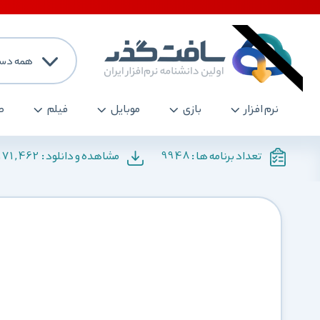
همه دست
نرم افزار
بازی
موبایل
فیلم
ص
171,462
9948
تعداد برنامه ها :
مشاهده و دانلود :