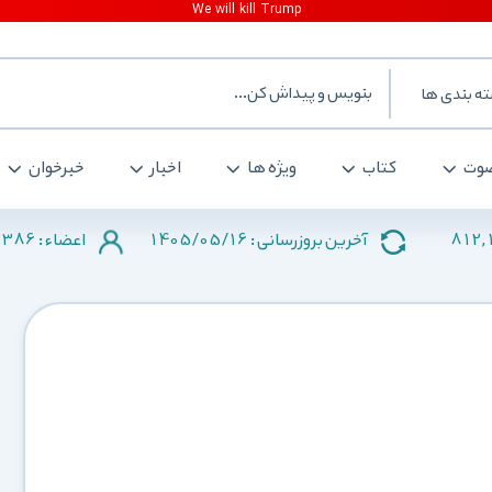
ه بندی ها
وت
کتاب
ویژه ها
اخبار
خبرخوان
2386
1405/05/16
812,
آخرین بروزرسانی :
اعضاء :