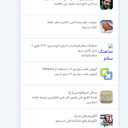
مداحی حاج سید مجید بنی فاطمه
جزئیات عصب‌شناختی حاکم بر مغزِ خفته
خواب و رویا
نماهنگ سلام فرمانده با اجرای گروه سرود ۳۱۳ نفری +
متن کامل سرود
سلام فرمانده
آموزش نصب ویندوز ۸ با استفاده از VMware
آموزش نصب ویندوز ۸ با وی ام ویر
مدفن امیرالمؤمنین(ع)
فرحة الغری فی تعیین قبر امیر المؤمنین ترجمه علامه
مجلسی
الگوریتم های ژنتیک
الگوریتم های فرااکتشافی جستجو