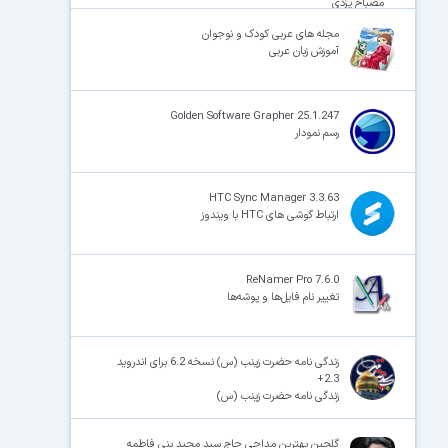
مصباح یزدی
مجله های عربی کودک و نوجوان
آموزش زبان عربی
Golden Software Grapher 25.1.247
رسم نمودار
HTC Sync Manager 3.3.63
ارتباط گوشی های HTC با ویندوز
ReNamer Pro 7.6.0
تغییر نام فایل‌ها و پوشه‌ها
زندگی نامه حضرت زینب (س) نسخه 6.2 برای اندروید
2.3+
زندگی نامه حضرت زینب (س)
گلچین بهترین مداحی حاج سید مجید بنی فاطمه