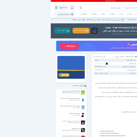
🤖
پشتیبانی هوشمند
پشتیبان
پاسخگویی آنلاین بر پایه
هوشمند
هوش مصنوعی
نصب و
دانلود
سلام! من دستیار هوشمند
پاسخ‌گویی
سافت‌گذر هستم. برای
آنلاین AI
راهنمای نصب، کرک و
×
پیشنهاد نرم‌افزار چه کمکی
از من ساخته است؟