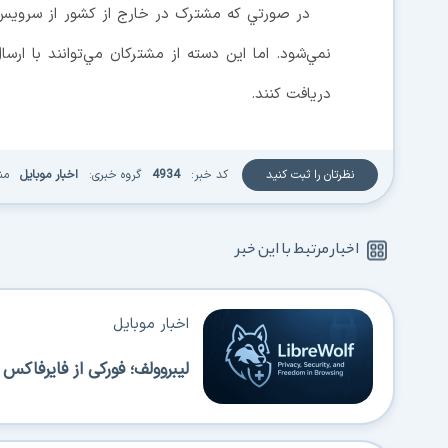
در صورتي که مشترک در خارج از کشور از سرويس 
دريافت كنند.
نظرتان را ثبت کنید
کد خبر:
4934
گروه خبری:
اخبار موبایل
من
اخبار مرتبط با این خبر
اخبار موبایل
لیبروولف؛ فورکی از فایرفاک