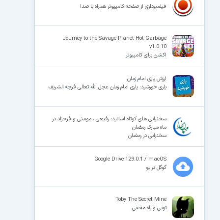
فیلمبرداری از صفحه کامپیوتر همراه با صدا
Journey to the Savage Planet Hot Garbage
v1.0.10
اکشن برای کامپیوتر
ارزش یاری امام زمان
یاری خورشید: یاری امام زمان عجل الله تعالی فرجه الشریف
سخنرانی های کوتاه اساتید: رفیعی ، مومنی و فرحزاد در
ماه مبارک رمضان
سخنرانی در رمضان
Google Drive 129.0.1 / macOS
گوگل درایو
Toby The Secret Mine
توبی و راه مخفی