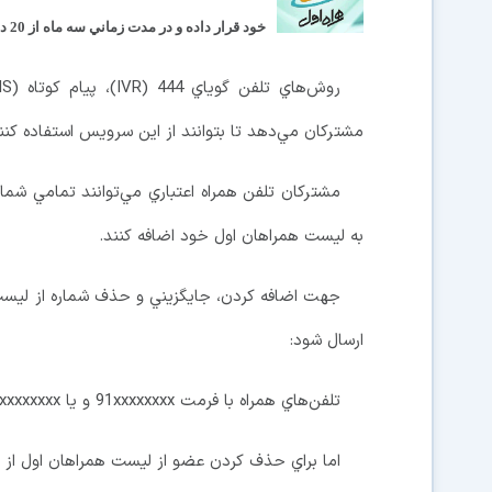
خود قرار داده و در مدت زماني سه ماه از 20 درصد تخفيف در مکالمه با اين شماره تلفن‌ها بهره‌مند شوند.
مشترکان مي‌دهد تا بتوانند از اين سرويس استفاده كنن
به ليست همراهان اول خود اضافه كنند.
جهت اضافه كردن، جايگزيني و حذف شماره از ليست 
ارسال شود:
تلفن‌هاي همراه با فرمت 91xxxxxxxx و يا 091xxxxxxxx و تلفن‌هاي ثابت با فرمت (شماره تلفن با کد استان)
اما براي حذف كردن عضو از ليست همراهان اول از طريق 