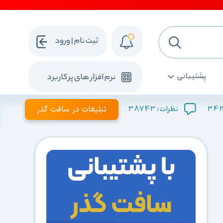
ثبت نام | ورود
پشتیبانی
نرم افزار های پرکاربرد
342
38743
تبلیغات در سافت گذر
نظرات :