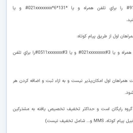
*131*6*091xxxxxxxx# و يا *131*6*91xxxxxxxx# را براي تلفن همراه و يا *131*6*021xxxxxxxx# و يا
اهان اول از طريق پيام کوتاه:
3#091xxxxxxxx و يا 3#91xxxxxxxx را براي تلفن همراه و يا 3#021xxxxxxxx# و يا 3#0511xxxxxxx#را براي تلفن
ست همراهان اول امکان‌پذير نيست و به ازاء ثبت و اضافه كردن هر
گروه رايگان است و حداکثر تخفيف تخصيص يافته به مشترکين