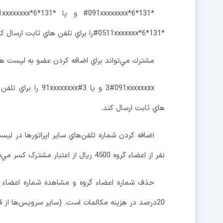
*131*6*0511xxxxxxx#را براي تلفن هاي ثابت ارسال كنيد.
مشترك مي‌تواند براي اضافه كردن عضو به ليست همر
هاي ثابت ارسال كند.
اضافه كردن شماره تلفن‌هاي ساير اپراتورها در لي
نفر از اعضاء گروه 4500 ريال از اعتبار مشترک کسر مي‌شود.
حذف شماره اعضاء گروه و مشاهده شماره اعضاء 
20درصد در هزينه مکالمات است. (ساير سرويس‌ها از قبيل پيام کوتاه، MMS و... شامل تخفيف نيست)