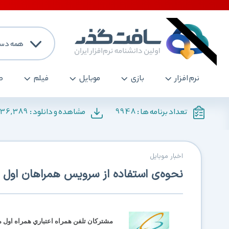
همه دست
نرم افزار
بازی
موبایل
فیلم
ص
136,389
9948
تعداد برنامه ها :
مشاهده و دانلود :
اخبار موبایل
نحوه‌ی استفاده از سرویس همراهان اول ب
مشترکان تلفن همراه اعتباري همراه اول مي