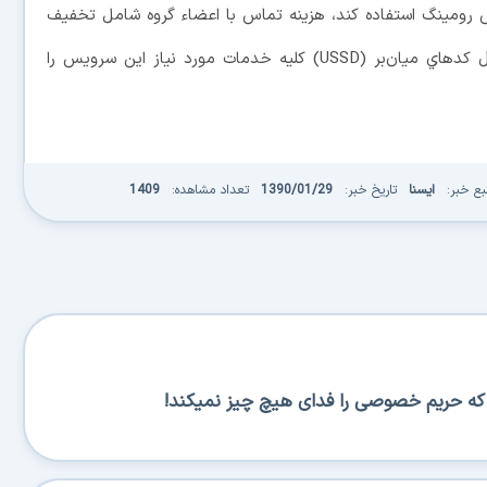
رومينگ استفاده كند، هزينه تماس با اعضاء گروه شامل تخفيف
نمي‌شود. اما اين دسته از مشتركان مي‌توانند با ارسال کدهاي ميان‌بر (USSD) کليه خدمات مورد نياز اين سرويس را
بع خبر:
ایسنا
تاریخ خبر:
1390/01/29
تعداد مشاهده:
1409
س که حریم خصوصی را فدای هیچ چیز نمیکند!