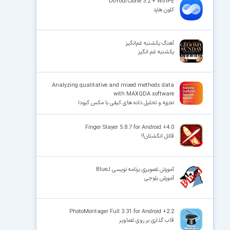
DoYourClone 3.2 + WinPE
کلون هارد
آهنگ یکشنبه غم‌انگیز
یکشنبه غم انگیز
Analyzing qualitative and mixed methods data
with MAXQDA software
تجزیه و تحلیل داده های کیفی با مکس کیودا
Finger Slayer 5.8.7 for Android +4.0
قاتل انگشتان!!
آموزش تصویری برنامه نویسی BlueJ
آموزش بلوجی
PhotoMontager Full 3.31 for Android +2.2
قاب گذاری بر روی تصاویر