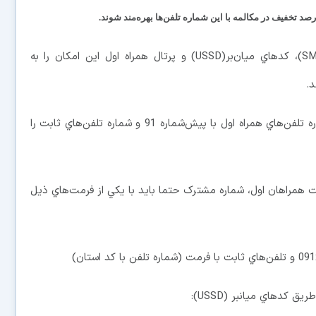
روش‌هاي تلفن گوياي 444 (IVR)، پيام کوتاه (SMS)، کدهاي ميان‌بر(USSD) و پرتال همراه اول اين امکان را به
د.
مشترکان تلفن همراه اعتباري مي‌توانند تمامي شماره تلفن‌هاي همراه اول با پيش‌شماره 91 و شماره تلفن‌هاي ثابت را
همراهان اول، شماره مشترک حتما بايد با يکي از فرمت‌هاي ذيل
کدهاي ميانبر (USSD):