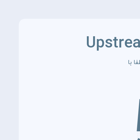
Upstre
ا با