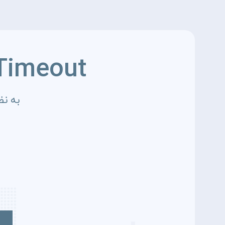
Timeout
به نظ
4