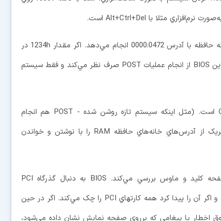
BIOS اين کار را با چک کردن مقدار موجود در خانه حافظه با آدرس 0000:0472 انجام مي‌دهد. اگر مقدار 1234h در
اين خانه ذخيره شده باشد، منظور Reboot است. بنابراين BIOS از انجام عمليات POST صرف نظر مي‌کند و فقط سيستم
هر مقداري غير از 1234h نشان‌دهنده Cold boot است. (مثل اينکه سيستم تازه روشن شده - POST هم انجام
مي‌شود). اگر Cold boot اتفاق افتاده باشد BIOS هريک از آدرس‌هاي خانه‌هاي حافظه RAM را با نوشتن و خواندن
هم‌چنين پورت‌هاي PS/2 يا USB را هم براي صفحه کليد و ماوس بررسي مي‌کند. BIOS به دنبال گذرگاه PCI
(Peripheral Component Interconnect) هم مي‌گردد و اگر آن را پيدا کرد همه کارتهاي PCI را چک مي‌کند. اگر در حين
مليات POST اشکالي به‌وجود بيايد، BIOS با بوق اخطار يا پيغامي که برروي صفحه نمايش نشان داده مي‌شود،