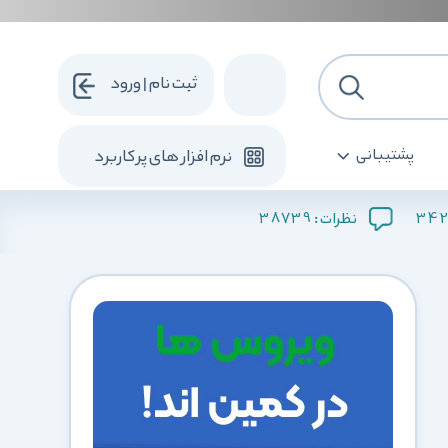
ثبت نام | ورود
پشتیبانی
نرم افزار های پرکاربرد
38739
342
نظرات :