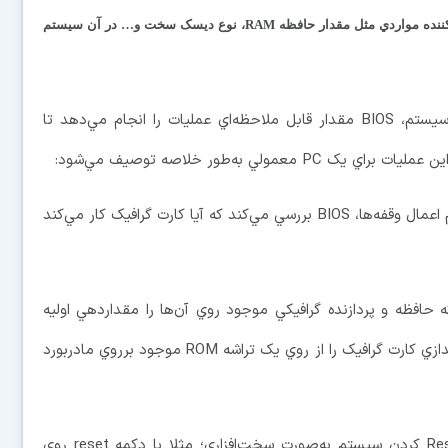
بسياري از سيستم‌ها، BIOS متني را نشان مي‌دهد که توصيف‌کننده مواردي مثل مقدار حافظه RAM، نوع ديسک سخت و… در آن سيستم
اين نشان مي‌دهد که در طول فرآيند بوت شدن سيستم، BIOS مقدار قابل ملاحظه‌اي عمليات را انجام مي‌دهد تا
ي به‌طور خلاصه توصيف مي‌شود:
پس از چک کردن CMOS Setup و فراخواني سيستم اعمال وقفه‌ها، BIOS بررسي مي‌کند که آيا کارت گرافيک کار مي‌کند
يک يک BIOS کوچک دارند که حافظه و پردازنده گرافيکي موجود روي آن‌ها را مقداردهي اوليه
مي‌کند. درغير اين صورت BIOS اطلاعات مربوط به راه‌اندازي کارت گرافيک را از روي يک تراشه ROM موجود برروي مادربورد
سپس BIOS چک مي‌کند که آيا (Cold boot (Reset کردن سيستم به‌صورت سخت‌افزاري؛ مثلا با دکمه reset روي