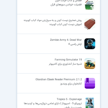
فضائل و آداب قرائت قرآن
فضیلت خواندن سوره‌های قرآن
روش صحیح درست کردن و به سیخ زدن مواد کباب کوبیده
آموزش درست کردن کباب کوبیده
Zombie Army 4: Dead War
ارتش زامبی 4
Farming Simulator 19
شبیه ساز کشاورزی برای کامپیوتر
Obsidian Ebook Reader Premium 2.1.2
کتابخوان برای ویندوز
Tropico 5 - Espionage
تروپیکو 5 - اسپیوناژ | دارای تمامی دی‌ال‌سی‌ها و آپدیت‌ها
بصورت پیش‌فرض