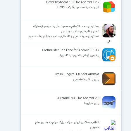
Dodol Keyboard 1.86 for Android +2.2
کیبرد جدید محصول شرکت Dodol
سخنرانی حجت‌الاسلام مسعود عالی با موضوع مبارکه
نامی از نام های حضرت زهرا س
سخنرانی مبارکه نامی از نام های حضرت زهرا س با مسعود
عالی
Coolmuster Lab.Fone for Android 6.1.17
ریکاوری گوشی اندروید با کامپیوتر
Cross Fingers 1.0.5 for Android
بازی با اشیاء هندسی
Airplane! v3.0 for Android 2.3
بازی هواپیما
انقلاب اسلامی ایران، حرکت بزرگ مردم به رهبری امام
خمینی