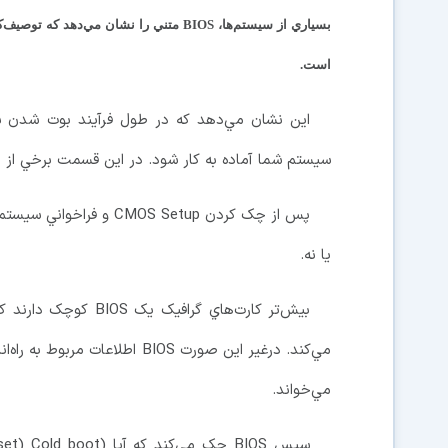
است.
سيستم شما آماده به کار شود. در اين قسمت برخي از اين عمليات براي يک PC معمول
يا نه.
بيش‌تر کارت‌هاي گراف
مي‌خواند.