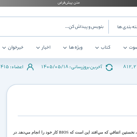
ه بندی ها
وت
کتاب
ویژه ها
اخبار
خبرخوان
415
1405/05/18
812,
آخرین بروزرسانی :
اعضاء :
هر وقت رايانه‌تان را روشن مي‌کنيد، نخستين اتفاقي که مي‌افتد اين است که BIOS کار خود را انجام مي‌دهد. در