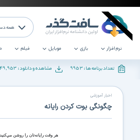
همه دست
نرم افزار
بازی
موبایل
فیلم
ص
249,953
9953
تعداد برنامه ها :
مشاهده و دانلود :
اخبار آموزشی
چگونگی بوت کردن رایانه