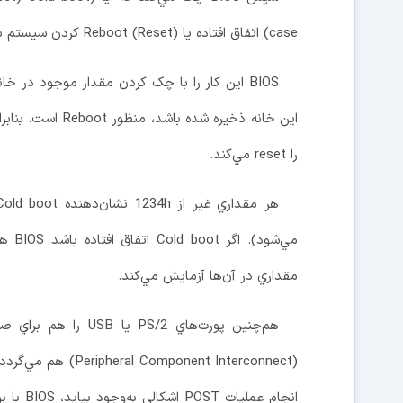
case) اتفاق افتاده يا (Reboot (Reset کردن سيستم به‌صورت نرم‌افزاري مثلا با Alt+Ctrl+Del است.
را reset مي‌کند.
مقداري در آن‌ها آزمايش مي‌کند.
انجام ع