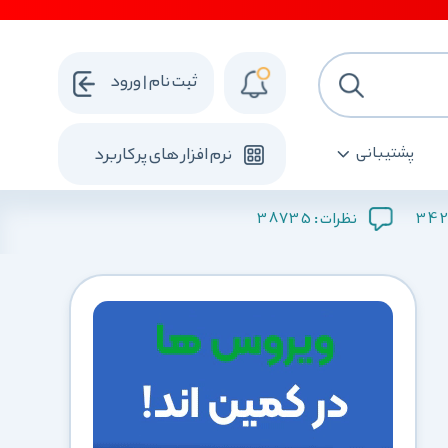
ثبت نام | ورود
پشتیبانی
نرم افزار های پرکاربرد
38735
34
نظرات :