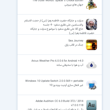
The Outer Worlds: Spacer's Choice Edition
جهان های بیرونی
منزلت و جایگاه حضرت فاطمه زهرا (س) از حجت الاسلام
والمسلمین علی نظری منفرد - 4 جلسه
حاج آقا علی نظری منفرد با موضوع منزلت و جایگاه
حضرت فاطمه زهرا (س)
Sea Journey
جنگ در قالب پازل
Arcus Weather Pro 6.0.0.6 for Android +4.0
آب و هوا با محیطی ساده
Windows 10 Update Switch 2.0.0.569 + portable
غیر فعال سازی آپدیت ویندوز 10
Adobe Audition CC 6.0 Build 372 / 2014
v7.0.0.118
یکی از حرفه ای ترین نرم افزارهای ضبط و ویرایش فایل