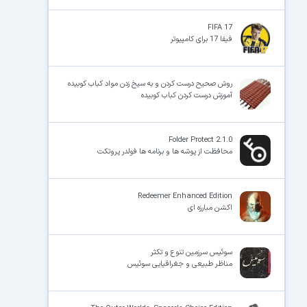
FIFA 17
فیفا 17 برای کامپیوتر
روش صحیح درست کردن و به سیخ زدن مواد کباب کوبیده
آموزش درست کردن کباب کوبیده
Folder Protect 2.1.0
محافظت از پوشه ها و برنامه ها فولدر پروتکت
Redeemer Enhanced Edition
اکشن مبارزه ای
سوئیس سرزمین تنوع و تکثر
مناظر طبیعی و جغرافیایی سوئیس